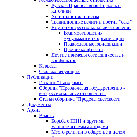
Русская Православная Церковь и
католики
Христианство и ислам
Традиционные религии против "сект"
Внутриконфессиональные отношения
Взаимоотношения
мусульманских организаций
Православные юрисдикции
Прочие конфессии
Другие примеры сотрудничества и
конфликтов
Курьезы
Сколько верующих
Публикации
Из книг "Панорамы"
Сборник "Преодолевая государственно -
конфессиональные отношения"
Статьи сборника "Пределы светскости"
Документы
Архив
Власть
Борьба с ИНН и другими
машиночитаемыми кодами
Место религии в обществе в целом