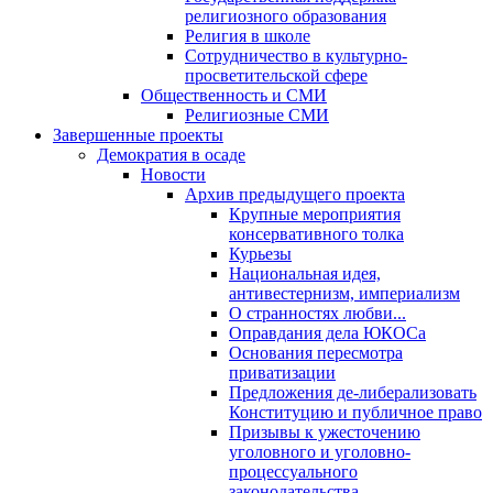
религиозного образования
Религия в школе
Сотрудничество в культурно-
просветительской сфере
Общественность и СМИ
Религиозные СМИ
Завершенные проекты
Демократия в осаде
Новости
Архив предыдущего проекта
Крупные мероприятия
консервативного толка
Курьезы
Национальная идея,
антивестернизм, империализм
О странностях любви...
Оправдания дела ЮКОСа
Основания пересмотра
приватизации
Предложения де-либерализовать
Конституцию и публичное право
Призывы к ужесточению
уголовного и уголовно-
процессуального
законодательства