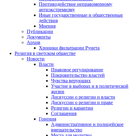
Противодействие неправомерному
антиэкстремизму
Иные государственные и общественные
действия
Мнения
Публикации
Документы
Архив
Хроники фильтрации Рунета
Религия в светском обществе
Новости
Власти
Правовое регулирование
Покровительство властей
Чувства верующих
Участие в выборах и в политической
жизни
Дискуссии о религии и власти
Дискуссии о религии и праве
Религии и карантин
Соглашения
Гонения
Административное и полицейское
вмешательство
Места для молитвы