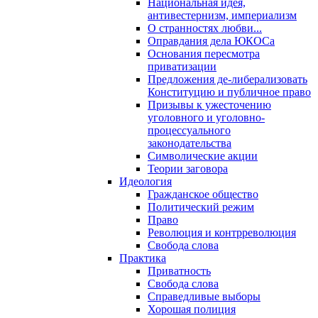
Национальная идея,
антивестернизм, империализм
О странностях любви...
Оправдания дела ЮКОСа
Основания пересмотра
приватизации
Предложения де-либерализовать
Конституцию и публичное право
Призывы к ужесточению
уголовного и уголовно-
процессуального
законодательства
Символические акции
Теории заговора
Идеология
Гражданское общество
Политический режим
Право
Революция и контрреволюция
Свобода слова
Практика
Приватность
Свобода слова
Справедливые выборы
Хорошая полиция