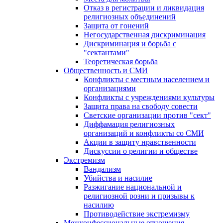
Отказ в регистрации и ликвидация
религиозных объединений
Защита от гонений
Негосударственная дискриминация
Дискриминация и борьба с
"сектантами"
Теоретическая борьба
Общественность и СМИ
Конфликты с местным населением и
организациями
Конфликты с учреждениями культуры
Защита права на свободу совести
Светские организации против "сект"
Диффамация религиозных
организаций и конфликты со СМИ
Акции в защиту нравственности
Дискуссии о религии и обществе
Экстремизм
Вандализм
Убийства и насилие
Разжигание национальной и
религиозной розни и призывы к
насилию
Противодействие экстремизму
Межконфессиональные отношения