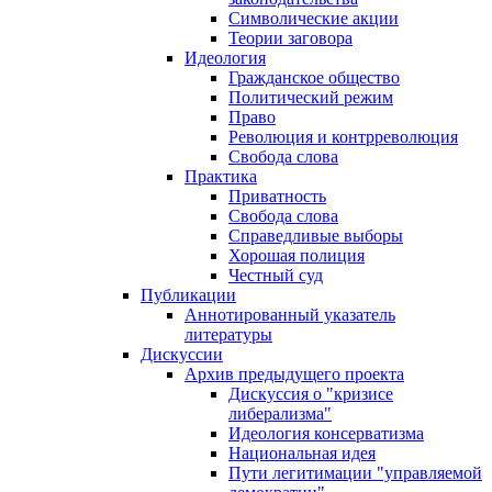
Символические акции
Теории заговора
Идеология
Гражданское общество
Политический режим
Право
Революция и контрреволюция
Свобода слова
Практика
Приватность
Свобода слова
Справедливые выборы
Хорошая полиция
Честный суд
Публикации
Аннотированный указатель
литературы
Дискуссии
Архив предыдущего проекта
Дискуссия о "кризисе
либерализма"
Идеология консерватизма
Национальная идея
Пути легитимации "управляемой