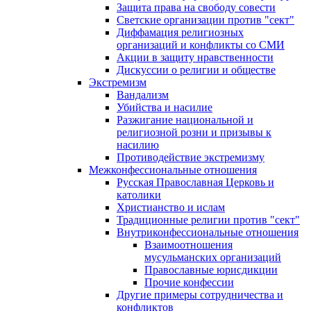
Защита права на свободу совести
Светские организации против "сект"
Диффамация религиозных
организаций и конфликты со СМИ
Акции в защиту нравственности
Дискуссии о религии и обществе
Экстремизм
Вандализм
Убийства и насилие
Разжигание национальной и
религиозной розни и призывы к
насилию
Противодействие экстремизму
Межконфессиональные отношения
Русская Православная Церковь и
католики
Христианство и ислам
Традиционные религии против "сект"
Внутриконфессиональные отношения
Взаимоотношения
мусульманских организаций
Православные юрисдикции
Прочие конфессии
Другие примеры сотрудничества и
конфликтов