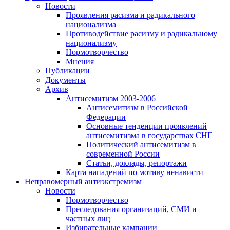
Новости
Проявления расизма и радикального
национализма
Противодействие расизму и радикальному
национализму
Нормотворчество
Мнения
Публикации
Документы
Архив
Антисемитизм 2003-2006
Антисемитизм в Российской
Федерации
Основные тенденции проявлений
антисемитизма в государствах СНГ
Политический антисемитизм в
современной России
Статьи, доклады, репортажи
Карта нападений по мотиву ненависти
Неправомерный антиэкстремизм
Новости
Нормотворчество
Преследования организаций, СМИ и
частных лиц
Избирательные кампании