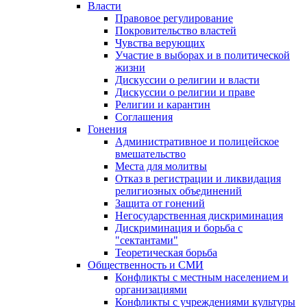
Власти
Правовое регулирование
Покровительство властей
Чувства верующих
Участие в выборах и в политической
жизни
Дискуссии о религии и власти
Дискуссии о религии и праве
Религии и карантин
Соглашения
Гонения
Административное и полицейское
вмешательство
Места для молитвы
Отказ в регистрации и ликвидация
религиозных объединений
Защита от гонений
Негосударственная дискриминация
Дискриминация и борьба с
"сектантами"
Теоретическая борьба
Общественность и СМИ
Конфликты с местным населением и
организациями
Конфликты с учреждениями культуры