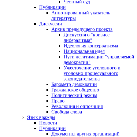
Честный суд
Публикации
Аннотированный указатель
литературы
Дискуссии
Архив предыдущего проекта
Дискуссия о "кризисе
либерализма"
Идеология консерватизма
Национальная идея
Пути легитимации "управляемой
демократии"
Ужесточение уголовного и
уголовно-процесуального
законодательства
Барометр демократии
Гражданское общество
Политический режим
Право
Революция и оппозиция
Свобода слова
Язык вражды
Новости
Публикации
Документы других организаций