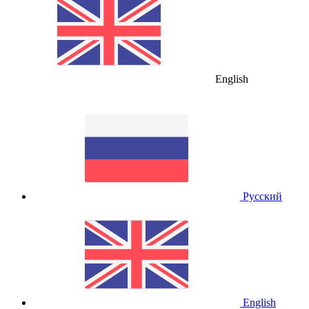
English
Русский
English