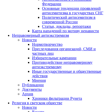
Федерации
Основные тенденции проявлений
антисемитизма в государствах СНГ
Политический антисемитизм в
современной России
Статьи, доклады, репортажи
Карта нападений по мотиву ненависти
Неправомерный антиэкстремизм
Новости
Нормотворчество
Преследования организаций, СМИ и
частных лиц
Избирательные кампании
Противодействие неправомерному
антиэкстремизму
Иные государственные и общественные
действия
Мнения
Публикации
Документы
Архив
Хроники фильтрации Рунета
Религия в светском обществе
Новости
Власти