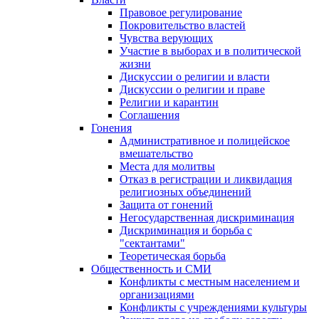
Правовое регулирование
Покровительство властей
Чувства верующих
Участие в выборах и в политической
жизни
Дискуссии о религии и власти
Дискуссии о религии и праве
Религии и карантин
Соглашения
Гонения
Административное и полицейское
вмешательство
Места для молитвы
Отказ в регистрации и ликвидация
религиозных объединений
Защита от гонений
Негосударственная дискриминация
Дискриминация и борьба с
"сектантами"
Теоретическая борьба
Общественность и СМИ
Конфликты с местным населением и
организациями
Конфликты с учреждениями культуры