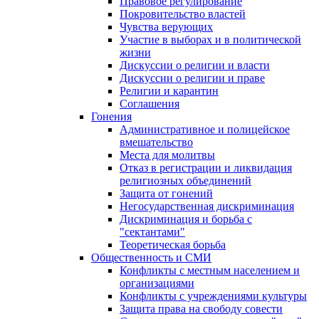
Правовое регулирование
Покровительство властей
Чувства верующих
Участие в выборах и в политической
жизни
Дискуссии о религии и власти
Дискуссии о религии и праве
Религии и карантин
Соглашения
Гонения
Административное и полицейское
вмешательство
Места для молитвы
Отказ в регистрации и ликвидация
религиозных объединений
Защита от гонений
Негосударственная дискриминация
Дискриминация и борьба с
"сектантами"
Теоретическая борьба
Общественность и СМИ
Конфликты с местным населением и
организациями
Конфликты с учреждениями культуры
Защита права на свободу совести