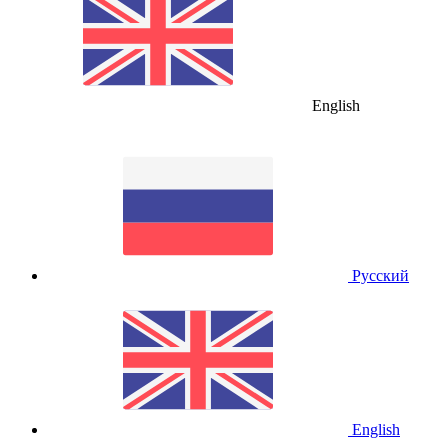
English
Русский
English