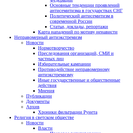
Основные тенденции проявлений
антисемитизма в государствах СНГ
Политический антисемитизм в
современной России
Статьи, доклады, репортажи
Карта нападений по мотиву ненависти
Неправомерный антиэкстремизм
Новости
Нормотворчество
Преследования организаций, СМИ и
частных лиц
Избирательные кампании
Противодействие неправомерному
антиэкстремизму
Иные государственные и общественные
действия
Мнения
Публикации
Документы
Архив
Хроники фильтрации Рунета
Религия в светском обществе
Новости
Власти