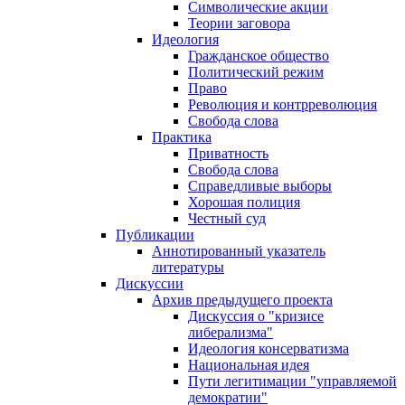
Символические акции
Теории заговора
Идеология
Гражданское общество
Политический режим
Право
Революция и контрреволюция
Свобода слова
Практика
Приватность
Свобода слова
Справедливые выборы
Хорошая полиция
Честный суд
Публикации
Аннотированный указатель
литературы
Дискуссии
Архив предыдущего проекта
Дискуссия о "кризисе
либерализма"
Идеология консерватизма
Национальная идея
Пути легитимации "управляемой
демократии"