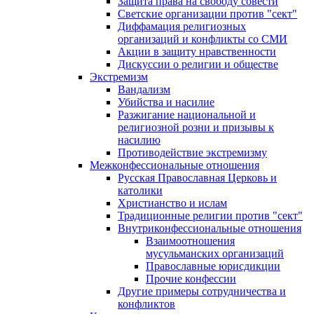
Защита права на свободу совести
Светские организации против "сект"
Диффамация религиозных
организаций и конфликты со СМИ
Акции в защиту нравственности
Дискуссии о религии и обществе
Экстремизм
Вандализм
Убийства и насилие
Разжигание национальной и
религиозной розни и призывы к
насилию
Противодействие экстремизму
Межконфессиональные отношения
Русская Православная Церковь и
католики
Христианство и ислам
Традиционные религии против "сект"
Внутриконфессиональные отношения
Взаимоотношения
мусульманских организаций
Православные юрисдикции
Прочие конфессии
Другие примеры сотрудничества и
конфликтов