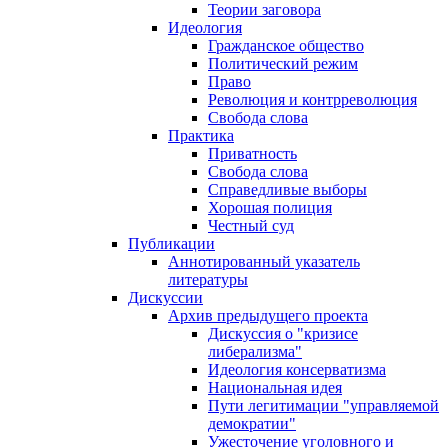
Теории заговора
Идеология
Гражданское общество
Политический режим
Право
Революция и контрреволюция
Свобода слова
Практика
Приватность
Свобода слова
Справедливые выборы
Хорошая полиция
Честный суд
Публикации
Аннотированный указатель
литературы
Дискуссии
Архив предыдущего проекта
Дискуссия о "кризисе
либерализма"
Идеология консерватизма
Национальная идея
Пути легитимации "управляемой
демократии"
Ужесточение уголовного и