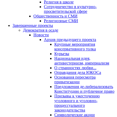
Религия в школе
Сотрудничество в культурно-
просветительской сфере
Общественность и СМИ
Религиозные СМИ
Завершенные проекты
Демократия в осаде
Новости
Архив предыдущего проекта
Крупные мероприятия
консервативного толка
Курьезы
Национальная идея,
антивестернизм, империализм
О странностях любви...
Оправдания дела ЮКОСа
Основания пересмотра
приватизации
Предложения де-либерализовать
Конституцию и публичное право
Призывы к ужесточению
уголовного и уголовно-
процессуального
законодательства
Символические акции