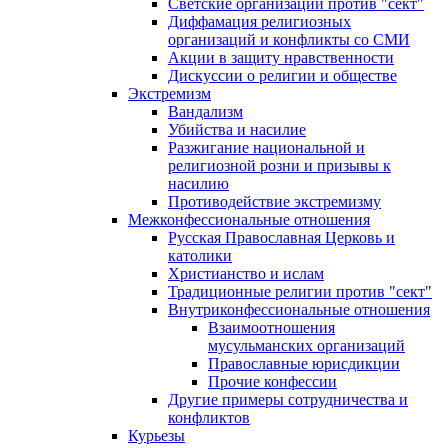
Светские организации против "сект"
Диффамация религиозных
организаций и конфликты со СМИ
Акции в защиту нравственности
Дискуссии о религии и обществе
Экстремизм
Вандализм
Убийства и насилие
Разжигание национальной и
религиозной розни и призывы к
насилию
Противодействие экстремизму
Межконфессиональные отношения
Русская Православная Церковь и
католики
Христианство и ислам
Традиционные религии против "сект"
Внутриконфессиональные отношения
Взаимоотношения
мусульманских организаций
Православные юрисдикции
Прочие конфессии
Другие примеры сотрудничества и
конфликтов
Курьезы