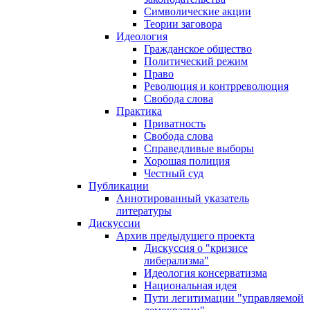
Символические акции
Теории заговора
Идеология
Гражданское общество
Политический режим
Право
Революция и контрреволюция
Свобода слова
Практика
Приватность
Свобода слова
Справедливые выборы
Хорошая полиция
Честный суд
Публикации
Аннотированный указатель
литературы
Дискуссии
Архив предыдущего проекта
Дискуссия о "кризисе
либерализма"
Идеология консерватизма
Национальная идея
Пути легитимации "управляемой