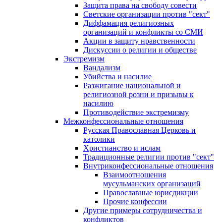
Защита права на свободу совести
Светские организации против "сект"
Диффамация религиозных
организаций и конфликты со СМИ
Акции в защиту нравственности
Дискуссии о религии и обществе
Экстремизм
Вандализм
Убийства и насилие
Разжигание национальной и
религиозной розни и призывы к
насилию
Противодействие экстремизму
Межконфессиональные отношения
Русская Православная Церковь и
католики
Христианство и ислам
Традиционные религии против "сект"
Внутриконфессиональные отношения
Взаимоотношения
мусульманских организаций
Православные юрисдикции
Прочие конфессии
Другие примеры сотрудничества и
конфликтов