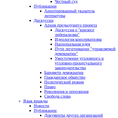
Честный суд
Публикации
Аннотированный указатель
литературы
Дискуссии
Архив предыдущего проекта
Дискуссия о "кризисе
либерализма"
Идеология консерватизма
Национальная идея
Пути легитимации "управляемой
демократии"
Ужесточение уголовного и
уголовно-процесуального
законодательства
Барометр демократии
Гражданское общество
Политический режим
Право
Революция и оппозиция
Свобода слова
Язык вражды
Новости
Публикации
Документы других организаций