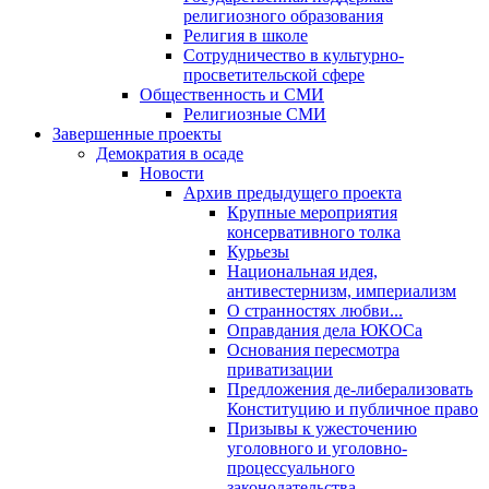
религиозного образования
Религия в школе
Сотрудничество в культурно-
просветительской сфере
Общественность и СМИ
Религиозные СМИ
Завершенные проекты
Демократия в осаде
Новости
Архив предыдущего проекта
Крупные мероприятия
консервативного толка
Курьезы
Национальная идея,
антивестернизм, империализм
О странностях любви...
Оправдания дела ЮКОСа
Основания пересмотра
приватизации
Предложения де-либерализовать
Конституцию и публичное право
Призывы к ужесточению
уголовного и уголовно-
процессуального
законодательства