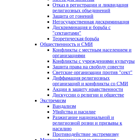
Отказ в регистрации и ликвидация
религиозных объединений
Защита от гонений
Негосударственная дискриминация
Дискриминация и борьба с
"сектантами"
Теоретическая борьба
Общественность и СМИ
Конфликты с местным населением и
организациями
Конфликты с учреждениями культуры
Защита права на свободу совести
Светские организации против "сект"
Диффамация религиозных
организаций и конфликты со СМИ
Акции в защиту нравственности
Дискуссии о религии и обществе
Экстремизм
Вандализм
Убийства и насилие
Разжигание национальной и
религиозной розни и призывы к
насилию
Противодействие экстремизму
Межконфессиональные отношения