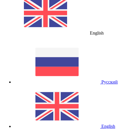
English
Русский
English