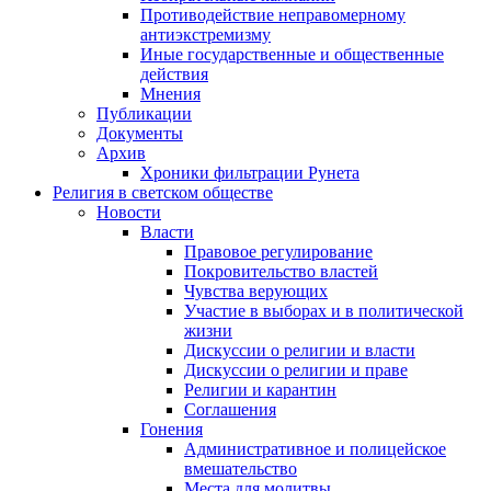
Противодействие неправомерному
антиэкстремизму
Иные государственные и общественные
действия
Мнения
Публикации
Документы
Архив
Хроники фильтрации Рунета
Религия в светском обществе
Новости
Власти
Правовое регулирование
Покровительство властей
Чувства верующих
Участие в выборах и в политической
жизни
Дискуссии о религии и власти
Дискуссии о религии и праве
Религии и карантин
Соглашения
Гонения
Административное и полицейское
вмешательство
Места для молитвы