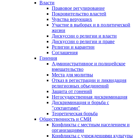
Власти
Правовое регулирование
Покровительство властей
Чувства верующих
Участие в выборах и в политической
жизни
Дискуссии о религии и власти
Дискуссии о религии и праве
Религии и карантин
Соглашения
Гонения
Административное и полицейское
вмешательство
Места для молитвы
Отказ в регистрации и ликвидация
религиозных объединений
Защита от гонений
Негосударственная дискриминация
Дискриминация и борьба с
"сектантами"
Теоретическая борьба
Общественность и СМИ
Конфликты с местным населением и
организациями
Конфликты с учреждениями культуры