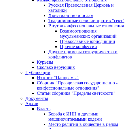
Русская Православная Церковь и
католики
Христианство и ислам
Традиционные религии против "сект"
Внутриконфессиональные отношения
Взаимоотношения
мусульманских организаций
Православные юрисдикции
Прочие конфессии
Другие примеры сотрудничества и
конфликтов
Курьезы
Сколько верующих
Публикации
Из книг "Панорамы"
Сборник "Преодолевая государственно -
конфессиональные отношения"
Статьи сборника "Пределы светскости"
Документы
Архив
Власть
Борьба с ИНН и другими
машиночитаемыми кодами
Место религии в обществе в целом