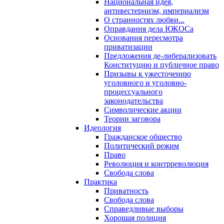
Национальная идея,
антивестернизм, империализм
О странностях любви...
Оправдания дела ЮКОСа
Основания пересмотра
приватизации
Предложения де-либерализовать
Конституцию и публичное право
Призывы к ужесточению
уголовного и уголовно-
процессуального
законодательства
Символические акции
Теории заговора
Идеология
Гражданское общество
Политический режим
Право
Революция и контрреволюция
Свобода слова
Практика
Приватность
Свобода слова
Справедливые выборы
Хорошая полиция