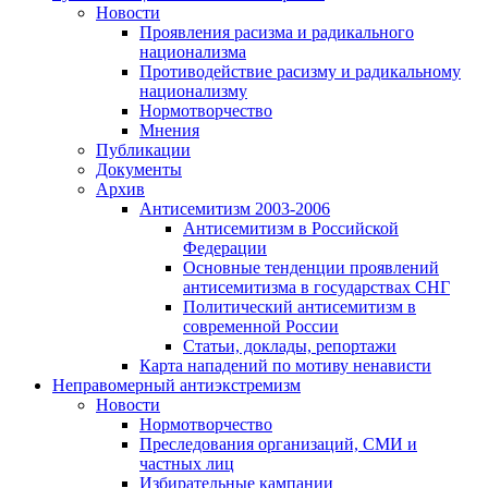
Новости
Проявления расизма и радикального
национализма
Противодействие расизму и радикальному
национализму
Нормотворчество
Мнения
Публикации
Документы
Архив
Антисемитизм 2003-2006
Антисемитизм в Российской
Федерации
Основные тенденции проявлений
антисемитизма в государствах СНГ
Политический антисемитизм в
современной России
Статьи, доклады, репортажи
Карта нападений по мотиву ненависти
Неправомерный антиэкстремизм
Новости
Нормотворчество
Преследования организаций, СМИ и
частных лиц
Избирательные кампании