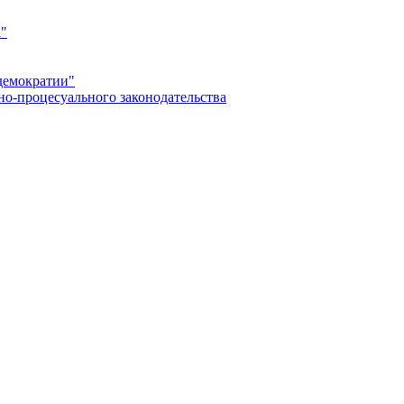
а"
демократии"
но-процесуального законодательства