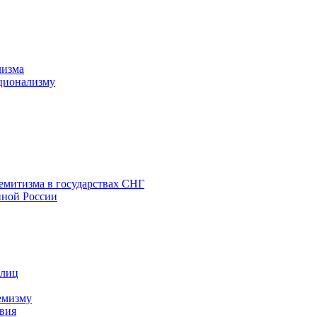
лизма
ционализму
емитизма в государствах СНГ
нной России
 лиц
емизму
вия