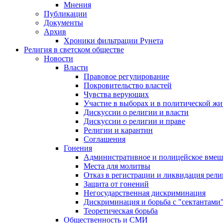
Мнения
Публикации
Документы
Архив
Хроники фильтрации Рунета
Религия в светском обществе
Новости
Власти
Правовое регулирование
Покровительство властей
Чувства верующих
Участие в выборах и в политической ж
Дискуссии о религии и власти
Дискуссии о религии и праве
Религии и карантин
Соглашения
Гонения
Административное и полицейское вмеш
Места для молитвы
Отказ в регистрации и ликвидация рел
Защита от гонений
Негосударственная дискриминация
Дискриминация и борьба с "сектантами
Теоретическая борьба
Общественность и СМИ