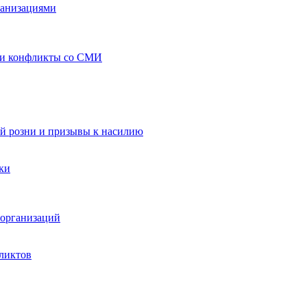
ганизациями
 и конфликты со СМИ
й розни и призывы к насилию
ки
организаций
ликтов