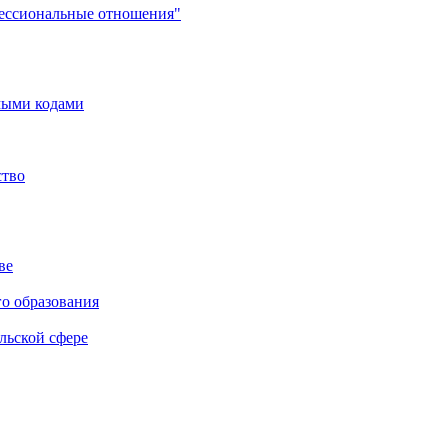
фессиональные отношения"
мыми кодами
ство
ве
го образования
льской сфере