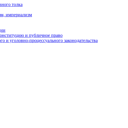
вного толка
зм, империализм
ции
Конституцию и публичное право
о и уголовно-процессуального законодательства