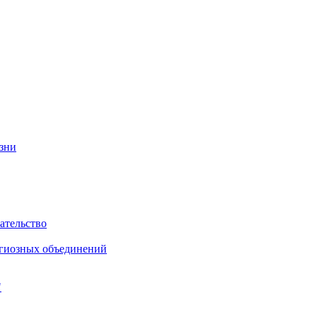
изни
ательство
игиозных объединений
"