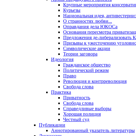
Крупные мероприятия консервати
Курьезы
Национальная идея, антивестерни
О странностях любви...
Оправдания дела ЮКОСа
Основания пересмотра приватиза
Предложения де-либерализовать 
Призывы к ужесточению уголовног
Символические акции
Теории заговора
Идеология
Гражданское общество
Политический режим
Право
Революция и контрреволюция
Свобода слова
Практика
Приватность
Свобода слова
Справедливые выборы
Хорошая полиция
Честный суд
Публикации
Аннотированный указатель литературы
Дискуссии