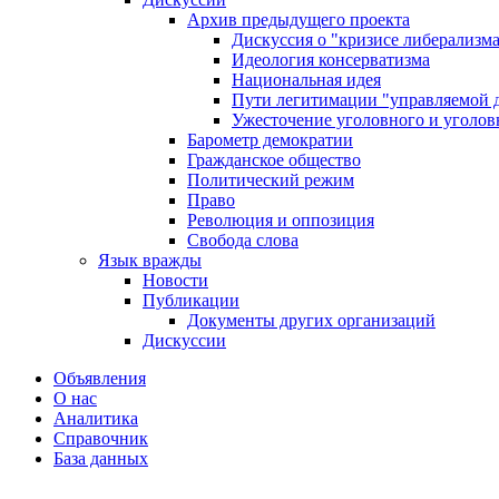
Архив предыдущего проекта
Дискуссия о "кризисе либерализм
Идеология консерватизма
Национальная идея
Пути легитимации "управляемой 
Ужесточение уголовного и уголов
Барометр демократии
Гражданское общество
Политический режим
Право
Революция и оппозиция
Свобода слова
Язык вражды
Новости
Публикации
Документы других организаций
Дискуссии
Объявления
О нас
Аналитика
Справочник
База данных