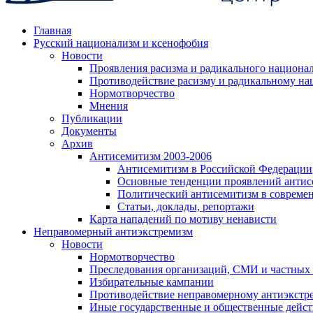
Главная
Русский национализм и ксенофобия
Новости
Проявления расизма и радикального национа
Противодействие расизму и радикальному на
Нормотворчество
Мнения
Публикации
Документы
Архив
Антисемитизм 2003-2006
Антисемитизм в Российской Федерации
Основные тенденции проявлений антис
Политический антисемитизм в совреме
Статьи, доклады, репортажи
Карта нападений по мотиву ненависти
Неправомерный антиэкстремизм
Новости
Нормотворчество
Преследования организаций, СМИ и частных
Избирательные кампании
Противодействие неправомерному антиэкстр
Иные государственные и общественные дейст