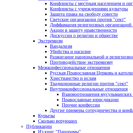
Конфликты с местным населением и ор
Конфликты с учреждениями культуры
Защита права на свободу совести
Светские организации против "сект"
Диффамация религиозных организаций
Акции в защиту нравственности
Дискуссии о религии и обществе
Экстремизм
Вандализм
Убийства и насилие
Разжигание национальной и религиозно
Противодействие экстремизму
Межконфессиональные отношения
Русская Православная Церковь и католи
Христианство и ислам
Традиционные религии против "сект"
Внутриконфессиональные отношения
Взаимоотношения мусульманских 
Православные юрисдикции
Прочие конфессии
Другие примеры сотрудничества и конф
Курьезы
Сколько верующих
Публикации
Из книг "Панорамы"