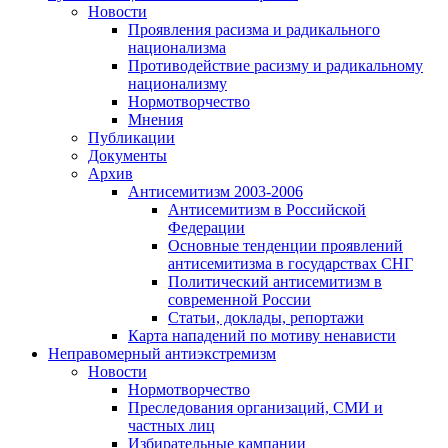
Новости
Проявления расизма и радикального
национализма
Противодействие расизму и радикальному
национализму
Нормотворчество
Мнения
Публикации
Документы
Архив
Антисемитизм 2003-2006
Антисемитизм в Российской
Федерации
Основные тенденции проявлений
антисемитизма в государствах СНГ
Политический антисемитизм в
современной России
Статьи, доклады, репортажи
Карта нападений по мотиву ненависти
Неправомерный антиэкстремизм
Новости
Нормотворчество
Преследования организаций, СМИ и
частных лиц
Избирательные кампании