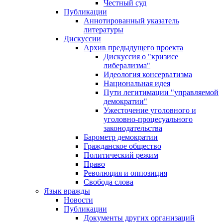
Честный суд
Публикации
Аннотированный указатель
литературы
Дискуссии
Архив предыдущего проекта
Дискуссия о "кризисе
либерализма"
Идеология консерватизма
Национальная идея
Пути легитимации "управляемой
демократии"
Ужесточение уголовного и
уголовно-процесуального
законодательства
Барометр демократии
Гражданское общество
Политический режим
Право
Революция и оппозиция
Свобода слова
Язык вражды
Новости
Публикации
Документы других организаций