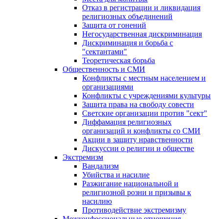
Отказ в регистрации и ликвидация
религиозных объединений
Защита от гонений
Негосударственная дискриминация
Дискриминация и борьба с
"сектантами"
Теоретическая борьба
Общественность и СМИ
Конфликты с местным населением и
организациями
Конфликты с учреждениями культуры
Защита права на свободу совести
Светские организации против "сект"
Диффамация религиозных
организаций и конфликты со СМИ
Акции в защиту нравственности
Дискуссии о религии и обществе
Экстремизм
Вандализм
Убийства и насилие
Разжигание национальной и
религиозной розни и призывы к
насилию
Противодействие экстремизму
Межконфессиональные отношения