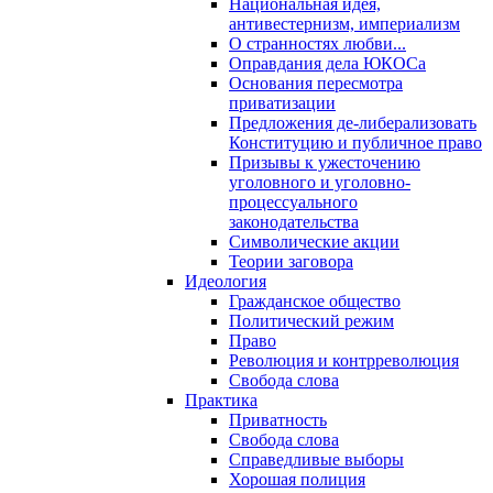
Национальная идея,
антивестернизм, империализм
О странностях любви...
Оправдания дела ЮКОСа
Основания пересмотра
приватизации
Предложения де-либерализовать
Конституцию и публичное право
Призывы к ужесточению
уголовного и уголовно-
процессуального
законодательства
Символические акции
Теории заговора
Идеология
Гражданское общество
Политический режим
Право
Революция и контрреволюция
Свобода слова
Практика
Приватность
Свобода слова
Справедливые выборы
Хорошая полиция