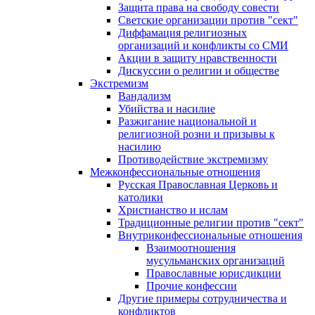
Защита права на свободу совести
Светские организации против "сект"
Диффамация религиозных
организаций и конфликты со СМИ
Акции в защиту нравственности
Дискуссии о религии и обществе
Экстремизм
Вандализм
Убийства и насилие
Разжигание национальной и
религиозной розни и призывы к
насилию
Противодействие экстремизму
Межконфессиональные отношения
Русская Православная Церковь и
католики
Христианство и ислам
Традиционные религии против "сект"
Внутриконфессиональные отношения
Взаимоотношения
мусульманских организаций
Православные юрисдикции
Прочие конфессии
Другие примеры сотрудничества и
конфликтов