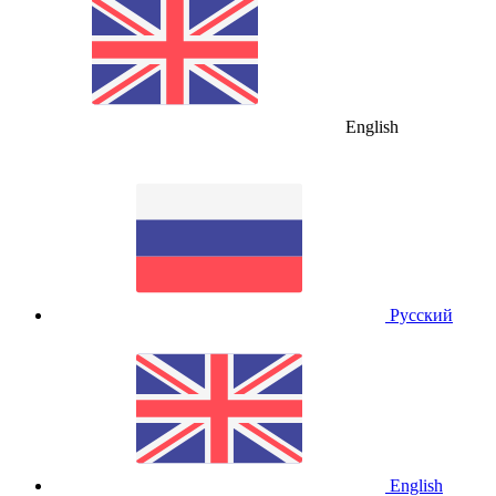
English
Русский
English