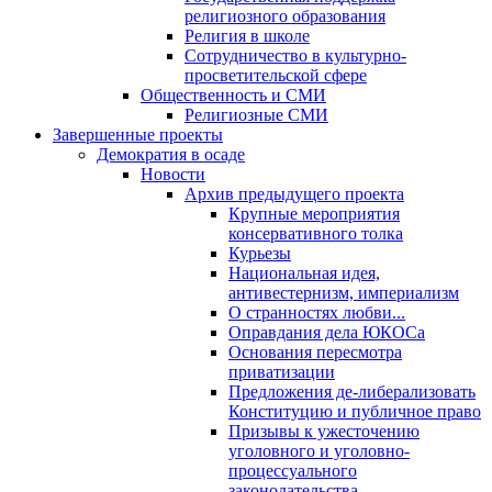
религиозного образования
Религия в школе
Сотрудничество в культурно-
просветительской сфере
Общественность и СМИ
Религиозные СМИ
Завершенные проекты
Демократия в осаде
Новости
Архив предыдущего проекта
Крупные мероприятия
консервативного толка
Курьезы
Национальная идея,
антивестернизм, империализм
О странностях любви...
Оправдания дела ЮКОСа
Основания пересмотра
приватизации
Предложения де-либерализовать
Конституцию и публичное право
Призывы к ужесточению
уголовного и уголовно-
процессуального
законодательства