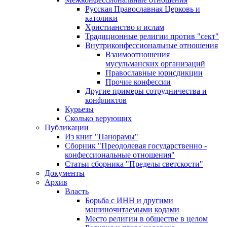
Русская Православная Церковь и
католики
Христианство и ислам
Традиционные религии против "сект"
Внутриконфессиональные отношения
Взаимоотношения
мусульманских организаций
Православные юрисдикции
Прочие конфессии
Другие примеры сотрудничества и
конфликтов
Курьезы
Сколько верующих
Публикации
Из книг "Панорамы"
Сборник "Преодолевая государственно -
конфессиональные отношения"
Статьи сборника "Пределы светскости"
Документы
Архив
Власть
Борьба с ИНН и другими
машиночитаемыми кодами
Место религии в обществе в целом