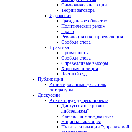
Символические акции
Теории заговора
Идеология
Гражданское общество
Политический режим
Право
Революция и контрреволюция
Свобода слова
Практика
Приватность
Свобода слова
Справедливые выборы
Хорошая полиция
Честный суд
Публикации
Аннотированный указатель
литературы
Дискуссии
Архив предыдущего проекта
Дискуссия о "кризисе
либерализма"
Идеология консерватизма
Национальная идея
Пути легитимации "управляемой