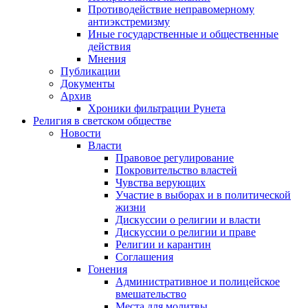
Противодействие неправомерному
антиэкстремизму
Иные государственные и общественные
действия
Мнения
Публикации
Документы
Архив
Хроники фильтрации Рунета
Религия в светском обществе
Новости
Власти
Правовое регулирование
Покровительство властей
Чувства верующих
Участие в выборах и в политической
жизни
Дискуссии о религии и власти
Дискуссии о религии и праве
Религии и карантин
Соглашения
Гонения
Административное и полицейское
вмешательство
Места для молитвы