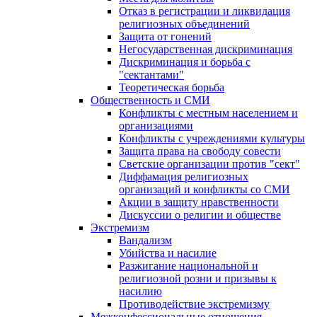
Отказ в регистрации и ликвидация
религиозных объединений
Защита от гонений
Негосударственная дискриминация
Дискриминация и борьба с
"сектантами"
Теоретическая борьба
Общественность и СМИ
Конфликты с местным населением и
организациями
Конфликты с учреждениями культуры
Защита права на свободу совести
Светские организации против "сект"
Диффамация религиозных
организаций и конфликты со СМИ
Акции в защиту нравственности
Дискуссии о религии и обществе
Экстремизм
Вандализм
Убийства и насилие
Разжигание национальной и
религиозной розни и призывы к
насилию
Противодействие экстремизму
Межконфессиональные отношения