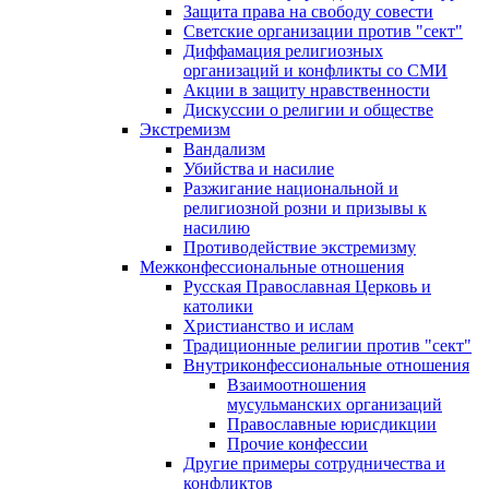
Защита права на свободу совести
Светские организации против "сект"
Диффамация религиозных
организаций и конфликты со СМИ
Акции в защиту нравственности
Дискуссии о религии и обществе
Экстремизм
Вандализм
Убийства и насилие
Разжигание национальной и
религиозной розни и призывы к
насилию
Противодействие экстремизму
Межконфессиональные отношения
Русская Православная Церковь и
католики
Христианство и ислам
Традиционные религии против "сект"
Внутриконфессиональные отношения
Взаимоотношения
мусульманских организаций
Православные юрисдикции
Прочие конфессии
Другие примеры сотрудничества и
конфликтов