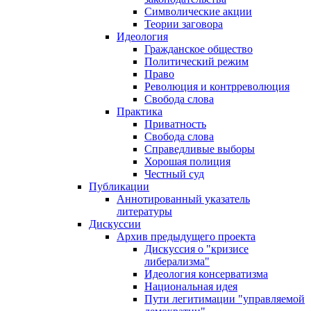
Символические акции
Теории заговора
Идеология
Гражданское общество
Политический режим
Право
Революция и контрреволюция
Свобода слова
Практика
Приватность
Свобода слова
Справедливые выборы
Хорошая полиция
Честный суд
Публикации
Аннотированный указатель
литературы
Дискуссии
Архив предыдущего проекта
Дискуссия о "кризисе
либерализма"
Идеология консерватизма
Национальная идея
Пути легитимации "управляемой