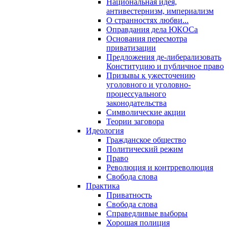
Национальная идея,
антивестернизм, империализм
О странностях любви...
Оправдания дела ЮКОСа
Основания пересмотра
приватизации
Предложения де-либерализовать
Конституцию и публичное право
Призывы к ужесточению
уголовного и уголовно-
процессуального
законодательства
Символические акции
Теории заговора
Идеология
Гражданское общество
Политический режим
Право
Революция и контрреволюция
Свобода слова
Практика
Приватность
Свобода слова
Справедливые выборы
Хорошая полиция