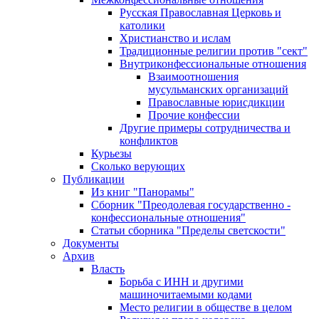
Русская Православная Церковь и
католики
Христианство и ислам
Традиционные религии против "сект"
Внутриконфессиональные отношения
Взаимоотношения
мусульманских организаций
Православные юрисдикции
Прочие конфессии
Другие примеры сотрудничества и
конфликтов
Курьезы
Сколько верующих
Публикации
Из книг "Панорамы"
Сборник "Преодолевая государственно -
конфессиональные отношения"
Статьи сборника "Пределы светскости"
Документы
Архив
Власть
Борьба с ИНН и другими
машиночитаемыми кодами
Место религии в обществе в целом