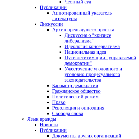
Честный суд
Публикации
Аннотированный указатель
литературы
Дискуссии
Архив предыдущего проекта
Дискуссия о "кризисе
либерализма"
Идеология консерватизма
Национальная идея
Пути легитимации "управляемой
демократии"
Ужесточение уголовного и
уголовно-процесуального
законодательства
Барометр демократии
Гражданское общество
Политический режим
Право
Революция и оппозиция
Свобода слова
Язык вражды
Новости
Публикации
Документы других организаций