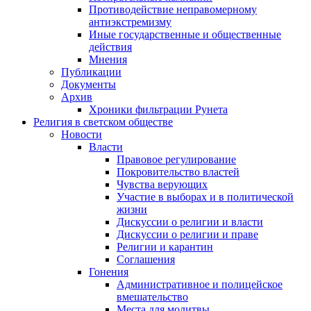
Противодействие неправомерному
антиэкстремизму
Иные государственные и общественные
действия
Мнения
Публикации
Документы
Архив
Хроники фильтрации Рунета
Религия в светском обществе
Новости
Власти
Правовое регулирование
Покровительство властей
Чувства верующих
Участие в выборах и в политической
жизни
Дискуссии о религии и власти
Дискуссии о религии и праве
Религии и карантин
Соглашения
Гонения
Административное и полицейское
вмешательство
Места для молитвы