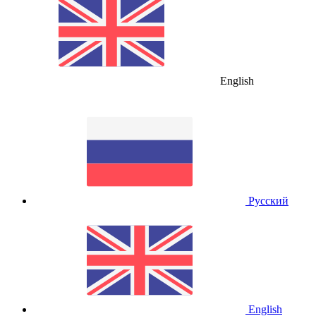
English
Русский
English