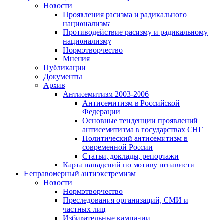
Новости
Проявления расизма и радикального
национализма
Противодействие расизму и радикальному
национализму
Нормотворчество
Мнения
Публикации
Документы
Архив
Антисемитизм 2003-2006
Антисемитизм в Российской
Федерации
Основные тенденции проявлений
антисемитизма в государствах СНГ
Политический антисемитизм в
современной России
Статьи, доклады, репортажи
Карта нападений по мотиву ненависти
Неправомерный антиэкстремизм
Новости
Нормотворчество
Преследования организаций, СМИ и
частных лиц
Избирательные кампании