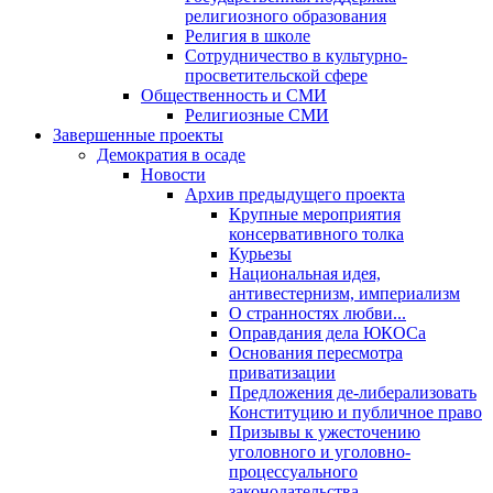
религиозного образования
Религия в школе
Сотрудничество в культурно-
просветительской сфере
Общественность и СМИ
Религиозные СМИ
Завершенные проекты
Демократия в осаде
Новости
Архив предыдущего проекта
Крупные мероприятия
консервативного толка
Курьезы
Национальная идея,
антивестернизм, империализм
О странностях любви...
Оправдания дела ЮКОСа
Основания пересмотра
приватизации
Предложения де-либерализовать
Конституцию и публичное право
Призывы к ужесточению
уголовного и уголовно-
процессуального
законодательства