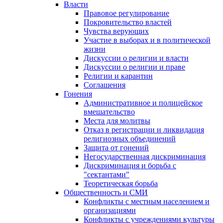
Власти
Правовое регулирование
Покровительство властей
Чувства верующих
Участие в выборах и в политической
жизни
Дискуссии о религии и власти
Дискуссии о религии и праве
Религии и карантин
Соглашения
Гонения
Административное и полицейское
вмешательство
Места для молитвы
Отказ в регистрации и ликвидация
религиозных объединений
Защита от гонений
Негосударственная дискриминация
Дискриминация и борьба с
"сектантами"
Теоретическая борьба
Общественность и СМИ
Конфликты с местным населением и
организациями
Конфликты с учреждениями культуры