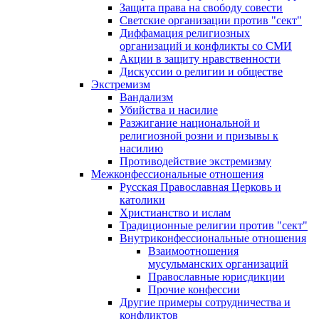
Защита права на свободу совести
Светские организации против "сект"
Диффамация религиозных
организаций и конфликты со СМИ
Акции в защиту нравственности
Дискуссии о религии и обществе
Экстремизм
Вандализм
Убийства и насилие
Разжигание национальной и
религиозной розни и призывы к
насилию
Противодействие экстремизму
Межконфессиональные отношения
Русская Православная Церковь и
католики
Христианство и ислам
Традиционные религии против "сект"
Внутриконфессиональные отношения
Взаимоотношения
мусульманских организаций
Православные юрисдикции
Прочие конфессии
Другие примеры сотрудничества и
конфликтов