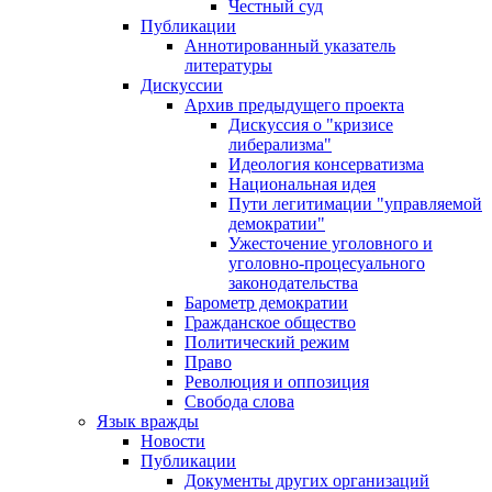
Честный суд
Публикации
Аннотированный указатель
литературы
Дискуссии
Архив предыдущего проекта
Дискуссия о "кризисе
либерализма"
Идеология консерватизма
Национальная идея
Пути легитимации "управляемой
демократии"
Ужесточение уголовного и
уголовно-процесуального
законодательства
Барометр демократии
Гражданское общество
Политический режим
Право
Революция и оппозиция
Свобода слова
Язык вражды
Новости
Публикации
Документы других организаций