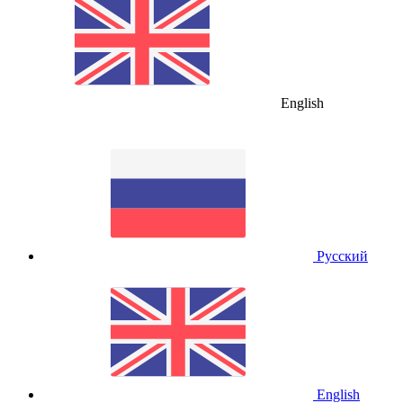
English
Русский
English