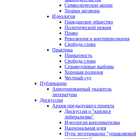
Символические акции
Теории заговора
Идеология
Гражданское общество
Политический режим
Право
Революция и контрреволюция
Свобода слова
Практика
Приватность
Свобода слова
Справедливые выборы
Хорошая полиция
Честный суд
Публикации
Аннотированный указатель
литературы
Дискуссии
Архив предыдущего проекта
Дискуссия о "кризисе
либерализма"
Идеология консерватизма
Национальная идея
Пути легитимации "управляемой