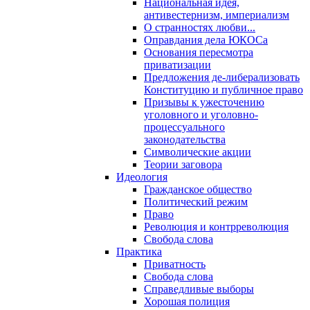
Национальная идея,
антивестернизм, империализм
О странностях любви...
Оправдания дела ЮКОСа
Основания пересмотра
приватизации
Предложения де-либерализовать
Конституцию и публичное право
Призывы к ужесточению
уголовного и уголовно-
процессуального
законодательства
Символические акции
Теории заговора
Идеология
Гражданское общество
Политический режим
Право
Революция и контрреволюция
Свобода слова
Практика
Приватность
Свобода слова
Справедливые выборы
Хорошая полиция