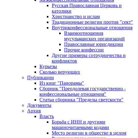
Русская Православная Церковь и
католики
Христианство и ислам
Традиционные религии против "сект"
Внутриконфессиональные отношения
Взаимоотношения
мусульманских организаций
Православные юрисдикции
Прочие конфессии
Другие примеры сотрудничества и
конфликтов
Курьезы
Сколько верующих
Публикации
Из книг "Панорамы"
Сборник "Преодолевая государственно -
конфессиональные отношения"
Статьи сборника "Пределы светскости"
Документы
Архив
Власть
Борьба с ИНН и другими
машиночитаемыми кодами
Место религии в обществе в целом