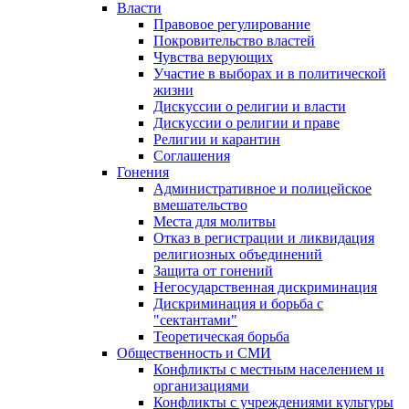
Власти
Правовое регулирование
Покровительство властей
Чувства верующих
Участие в выборах и в политической
жизни
Дискуссии о религии и власти
Дискуссии о религии и праве
Религии и карантин
Соглашения
Гонения
Административное и полицейское
вмешательство
Места для молитвы
Отказ в регистрации и ликвидация
религиозных объединений
Защита от гонений
Негосударственная дискриминация
Дискриминация и борьба с
"сектантами"
Теоретическая борьба
Общественность и СМИ
Конфликты с местным населением и
организациями
Конфликты с учреждениями культуры