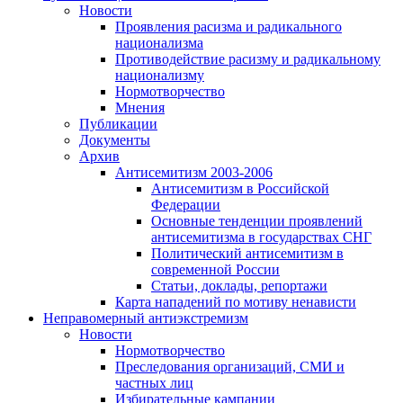
Новости
Проявления расизма и радикального
национализма
Противодействие расизму и радикальному
национализму
Нормотворчество
Мнения
Публикации
Документы
Архив
Антисемитизм 2003-2006
Антисемитизм в Российской
Федерации
Основные тенденции проявлений
антисемитизма в государствах СНГ
Политический антисемитизм в
современной России
Статьи, доклады, репортажи
Карта нападений по мотиву ненависти
Неправомерный антиэкстремизм
Новости
Нормотворчество
Преследования организаций, СМИ и
частных лиц
Избирательные кампании