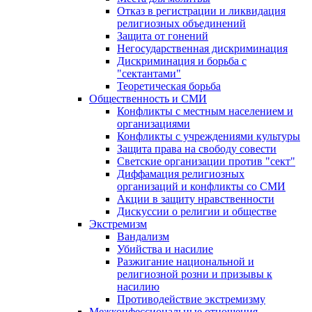
Отказ в регистрации и ликвидация
религиозных объединений
Защита от гонений
Негосударственная дискриминация
Дискриминация и борьба с
"сектантами"
Теоретическая борьба
Общественность и СМИ
Конфликты с местным населением и
организациями
Конфликты с учреждениями культуры
Защита права на свободу совести
Светские организации против "сект"
Диффамация религиозных
организаций и конфликты со СМИ
Акции в защиту нравственности
Дискуссии о религии и обществе
Экстремизм
Вандализм
Убийства и насилие
Разжигание национальной и
религиозной розни и призывы к
насилию
Противодействие экстремизму
Межконфессиональные отношения