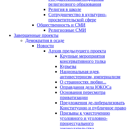
религиозного образования
Религия в школе
Сотрудничество в культурно-
просветительской сфере
Общественность и СМИ
Религиозные СМИ
Завершенные проекты
Демократия в осаде
Новости
Архив предыдущего проекта
Крупные мероприятия
консервативного толка
Курьезы
Национальная идея,
антивестернизм, империализм
О странностях любви...
Оправдания дела ЮКОСа
Основания пересмотра
приватизации
Предложения де-либерализовать
Конституцию и публичное право
Призывы к ужесточению
уголовного и уголовно-
процессуального
законодательства