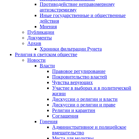
Противодействие неправомерному
антиэкстремизму
Иные государственные и общественные
действия
Мнения
Публикации
Документы
Архив
Хроники фильтрации Рунета
Религия в светском обществе
Новости
Власти
Правовое регулирование
Покровительство властей
Чувства верующих
Участие в выборах и в политической
жизни
Дискуссии о религии и власти
Дискуссии о религии и праве
Религии и карантин
Соглашения
Гонения
Административное и полицейское
вмешательство
Места для молитвы