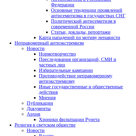
Федерации
Основные тенденции проявлений
антисемитизма в государствах СНГ
Политический антисемитизм в
современной России
Статьи, доклады, репортажи
Карта нападений по мотиву ненависти
Неправомерный антиэкстремизм
Новости
Нормотворчество
Преследования организаций, СМИ и
частных лиц
Избирательные кампании
Противодействие неправомерному
антиэкстремизму
Иные государственные и общественные
действия
Мнения
Публикации
Документы
Архив
Хроники фильтрации Рунета
Религия в светском обществе
Новости
Власти