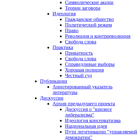
Символические акции
Теории заговора
Идеология
Гражданское общество
Политический режим
Право
Революция и контрреволюция
Свобода слова
Практика
Приватность
Свобода слова
Справедливые выборы
Хорошая полиция
Честный суд
Публикации
Аннотированный указатель
литературы
Дискуссии
Архив предыдущего проекта
Дискуссия о "кризисе
либерализма"
Идеология консерватизма
Национальная идея
Пути легитимации "управляемой
демократии"