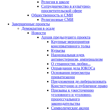
Религия в школе
Сотрудничество в культурно-
просветительской сфере
Общественность и СМИ
Религиозные СМИ
Завершенные проекты
Демократия в осаде
Новости
Архив предыдущего проекта
Крупные мероприятия
консервативного толка
Курьезы
Национальная идея,
антивестернизм, империализм
О странностях любви...
Оправдания дела ЮКОСа
Основания пересмотра
приватизации
Предложения де-либерализовать
Конституцию и публичное право
Призывы к ужесточению
уголовного и уголовно-
процессуального
законодательства
Символические акции