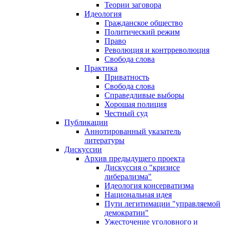
Теории заговора
Идеология
Гражданское общество
Политический режим
Право
Революция и контрреволюция
Свобода слова
Практика
Приватность
Свобода слова
Справедливые выборы
Хорошая полиция
Честный суд
Публикации
Аннотированный указатель
литературы
Дискуссии
Архив предыдущего проекта
Дискуссия о "кризисе
либерализма"
Идеология консерватизма
Национальная идея
Пути легитимации "управляемой
демократии"
Ужесточение уголовного и