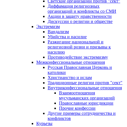
Светские организации против "сект"
Диффамация религиозных
организаций и конфликты со СМИ
Акции в защиту нравственности
Дискуссии о религии и обществе
Экстремизм
Вандализм
Убийства и насилие
Разжигание национальной и
религиозной розни и призывы к
насилию
Противодействие экстремизму
Межконфессиональные отношения
Русская Православная Церковь и
католики
Христианство и ислам
Традиционные религии против "сект"
Внутриконфессиональные отношения
Взаимоотношения
мусульманских организаций
Православные юрисдикции
Прочие конфессии
Другие примеры сотрудничества и
конфликтов
Курьезы