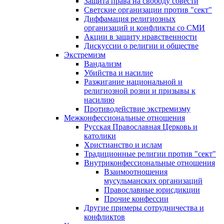
Защита права на свободу совести
Светские организации против "сект"
Диффамация религиозных
организаций и конфликты со СМИ
Акции в защиту нравственности
Дискуссии о религии и обществе
Экстремизм
Вандализм
Убийства и насилие
Разжигание национальной и
религиозной розни и призывы к
насилию
Противодействие экстремизму
Межконфессиональные отношения
Русская Православная Церковь и
католики
Христианство и ислам
Традиционные религии против "сект"
Внутриконфессиональные отношения
Взаимоотношения
мусульманских организаций
Православные юрисдикции
Прочие конфессии
Другие примеры сотрудничества и
конфликтов