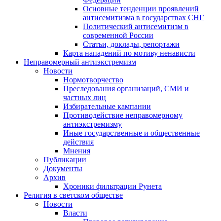
Основные тенденции проявлений
антисемитизма в государствах СНГ
Политический антисемитизм в
современной России
Статьи, доклады, репортажи
Карта нападений по мотиву ненависти
Неправомерный антиэкстремизм
Новости
Нормотворчество
Преследования организаций, СМИ и
частных лиц
Избирательные кампании
Противодействие неправомерному
антиэкстремизму
Иные государственные и общественные
действия
Мнения
Публикации
Документы
Архив
Хроники фильтрации Рунета
Религия в светском обществе
Новости
Власти