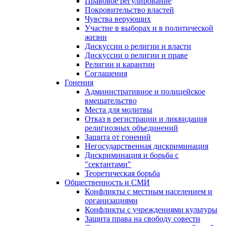
Правовое регулирование
Покровительство властей
Чувства верующих
Участие в выборах и в политической
жизни
Дискуссии о религии и власти
Дискуссии о религии и праве
Религии и карантин
Соглашения
Гонения
Административное и полицейское
вмешательство
Места для молитвы
Отказ в регистрации и ликвидация
религиозных объединений
Защита от гонений
Негосударственная дискриминация
Дискриминация и борьба с
"сектантами"
Теоретическая борьба
Общественность и СМИ
Конфликты с местным населением и
организациями
Конфликты с учреждениями культуры
Защита права на свободу совести