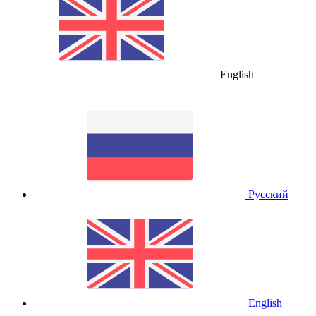
English
Русский
English