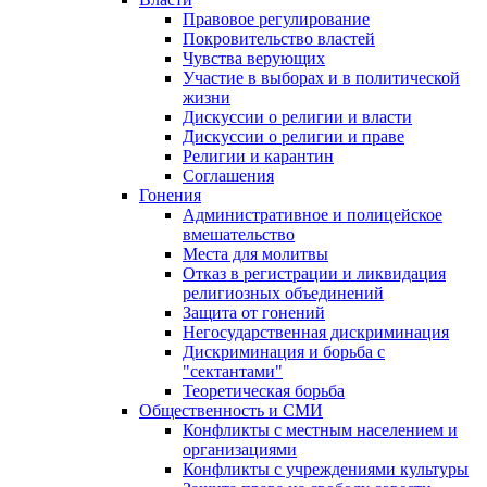
Правовое регулирование
Покровительство властей
Чувства верующих
Участие в выборах и в политической
жизни
Дискуссии о религии и власти
Дискуссии о религии и праве
Религии и карантин
Соглашения
Гонения
Административное и полицейское
вмешательство
Места для молитвы
Отказ в регистрации и ликвидация
религиозных объединений
Защита от гонений
Негосударственная дискриминация
Дискриминация и борьба с
"сектантами"
Теоретическая борьба
Общественность и СМИ
Конфликты с местным населением и
организациями
Конфликты с учреждениями культуры