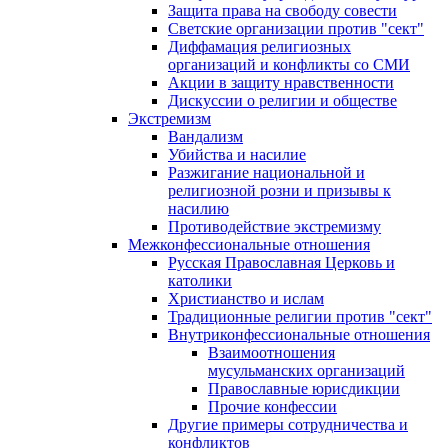
Защита права на свободу совести
Светские организации против "сект"
Диффамация религиозных
организаций и конфликты со СМИ
Акции в защиту нравственности
Дискуссии о религии и обществе
Экстремизм
Вандализм
Убийства и насилие
Разжигание национальной и
религиозной розни и призывы к
насилию
Противодействие экстремизму
Межконфессиональные отношения
Русская Православная Церковь и
католики
Христианство и ислам
Традиционные религии против "сект"
Внутриконфессиональные отношения
Взаимоотношения
мусульманских организаций
Православные юрисдикции
Прочие конфессии
Другие примеры сотрудничества и
конфликтов