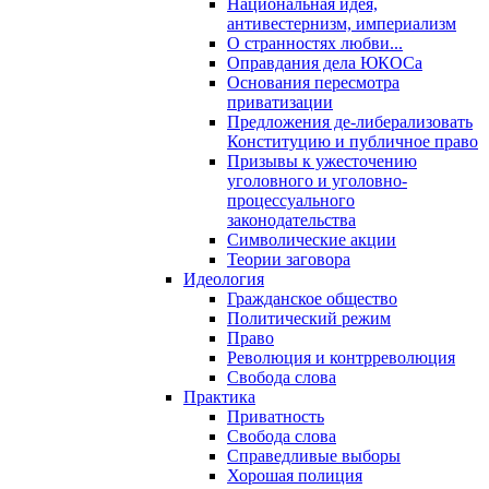
Национальная идея,
антивестернизм, империализм
О странностях любви...
Оправдания дела ЮКОСа
Основания пересмотра
приватизации
Предложения де-либерализовать
Конституцию и публичное право
Призывы к ужесточению
уголовного и уголовно-
процессуального
законодательства
Символические акции
Теории заговора
Идеология
Гражданское общество
Политический режим
Право
Революция и контрреволюция
Свобода слова
Практика
Приватность
Свобода слова
Справедливые выборы
Хорошая полиция