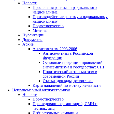
Новости
Проявления расизма и радикального
национализма
Противодействие расизму и радикальному
национализму
Нормотворчество
Мнения
Публикации
Документы
Архив
Антисемитизм 2003-2006
Антисемитизм в Российской
Федерации
Основные тенденции проявлений
антисемитизма в государствах СНГ
Политический антисемитизм в
современной России
Статьи, доклады, репортажи
Карта нападений по мотиву ненависти
Неправомерный антиэкстремизм
Новости
Нормотворчество
Преследования организаций, СМИ и
частных лиц
Избирательные кампании