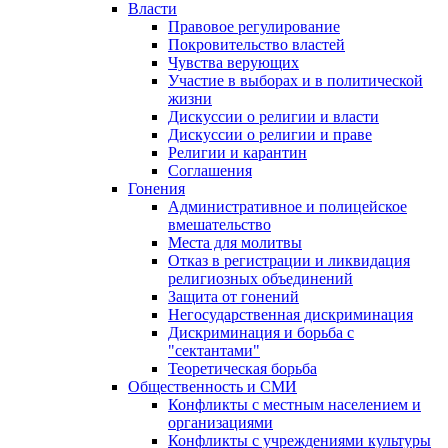
Власти
Правовое регулирование
Покровительство властей
Чувства верующих
Участие в выборах и в политической
жизни
Дискуссии о религии и власти
Дискуссии о религии и праве
Религии и карантин
Соглашения
Гонения
Административное и полицейское
вмешательство
Места для молитвы
Отказ в регистрации и ликвидация
религиозных объединений
Защита от гонений
Негосударственная дискриминация
Дискриминация и борьба с
"сектантами"
Теоретическая борьба
Общественность и СМИ
Конфликты с местным населением и
организациями
Конфликты с учреждениями культуры