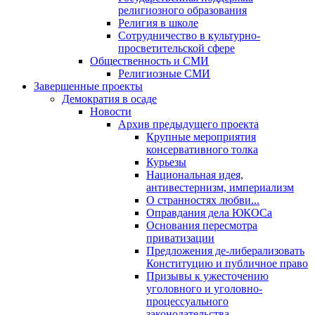
религиозного образования
Религия в школе
Сотрудничество в культурно-
просветительской сфере
Общественность и СМИ
Религиозные СМИ
Завершенные проекты
Демократия в осаде
Новости
Архив предыдущего проекта
Крупные мероприятия
консервативного толка
Курьезы
Национальная идея,
антивестернизм, империализм
О странностях любви...
Оправдания дела ЮКОСа
Основания пересмотра
приватизации
Предложения де-либерализовать
Конституцию и публичное право
Призывы к ужесточению
уголовного и уголовно-
процессуального
законодательства