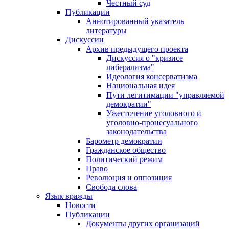
Честный суд
Публикации
Аннотированный указатель
литературы
Дискуссии
Архив предыдущего проекта
Дискуссия о "кризисе
либерализма"
Идеология консерватизма
Национальная идея
Пути легитимации "управляемой
демократии"
Ужесточение уголовного и
уголовно-процесуального
законодательства
Барометр демократии
Гражданское общество
Политический режим
Право
Революция и оппозиция
Свобода слова
Язык вражды
Новости
Публикации
Документы других организаций