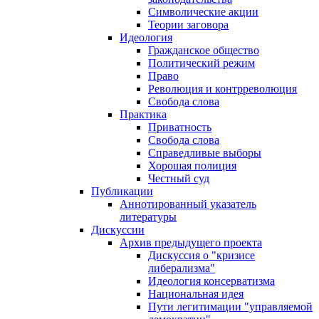
Символические акции
Теории заговора
Идеология
Гражданское общество
Политический режим
Право
Революция и контрреволюция
Свобода слова
Практика
Приватность
Свобода слова
Справедливые выборы
Хорошая полиция
Честный суд
Публикации
Аннотированный указатель
литературы
Дискуссии
Архив предыдущего проекта
Дискуссия о "кризисе
либерализма"
Идеология консерватизма
Национальная идея
Пути легитимации "управляемой