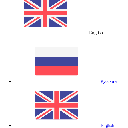
English
Русский
English