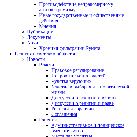
Противодействие неправомерному
антиэкстремизму
Иные государственные и общественные
действия
Мнения
Публикации
Документы
Архив
Хроники фильтрации Рунета
Религия в светском обществе
Новости
Власти
Правовое регулирование
Покровительство властей
Чувства верующих
Участие в выборах и в политической
жизни
Дискуссии о религии и власти
Дискуссии о религии и праве
Религии и карантин
Соглашения
Гонения
Административное и полицейское
вмешательство
Места для молитвы