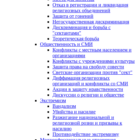
Отказ в регистрации и ликвидация
религиозных объединений
Защита от гонений
Негосударственная дискриминация
Дискриминация и борьба с
"сектантами"
Теоретическая борьба
Общественность и СМИ
Конфликты с местным населением и
организациями
Конфликты с учреждениями культуры
Защита права на свободу совести
Светские организации против "сект"
Диффамация религиозных
организаций и конфликты со СМИ
Акции в защиту нравственности
Дискуссии о религии и обществе
Экстремизм
Вандализм
Убийства и насилие
Разжигание национальной и
религиозной розни и призывы к
насилию
Противодействие экстремизму
Межконфессиональные отношения