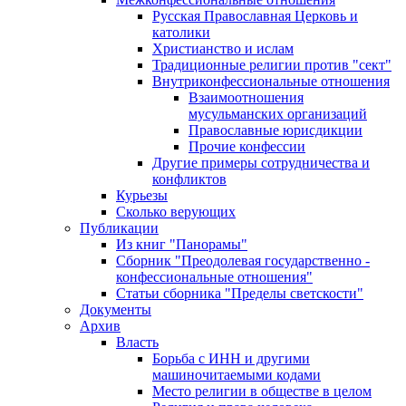
Русская Православная Церковь и
католики
Христианство и ислам
Традиционные религии против "сект"
Внутриконфессиональные отношения
Взаимоотношения
мусульманских организаций
Православные юрисдикции
Прочие конфессии
Другие примеры сотрудничества и
конфликтов
Курьезы
Сколько верующих
Публикации
Из книг "Панорамы"
Сборник "Преодолевая государственно -
конфессиональные отношения"
Статьи сборника "Пределы светскости"
Документы
Архив
Власть
Борьба с ИНН и другими
машиночитаемыми кодами
Место религии в обществе в целом