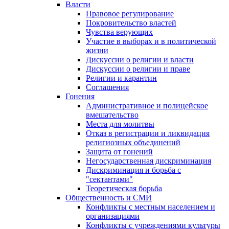
Власти
Правовое регулирование
Покровительство властей
Чувства верующих
Участие в выборах и в политической
жизни
Дискуссии о религии и власти
Дискуссии о религии и праве
Религии и карантин
Соглашения
Гонения
Административное и полицейское
вмешательство
Места для молитвы
Отказ в регистрации и ликвидация
религиозных объединений
Защита от гонений
Негосударственная дискриминация
Дискриминация и борьба с
"сектантами"
Теоретическая борьба
Общественность и СМИ
Конфликты с местным населением и
организациями
Конфликты с учреждениями культуры