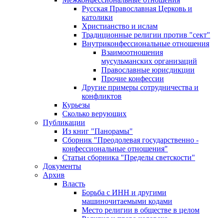
Русская Православная Церковь и
католики
Христианство и ислам
Традиционные религии против "сект"
Внутриконфессиональные отношения
Взаимоотношения
мусульманских организаций
Православные юрисдикции
Прочие конфессии
Другие примеры сотрудничества и
конфликтов
Курьезы
Сколько верующих
Публикации
Из книг "Панорамы"
Сборник "Преодолевая государственно -
конфессиональные отношения"
Статьи сборника "Пределы светскости"
Документы
Архив
Власть
Борьба с ИНН и другими
машиночитаемыми кодами
Место религии в обществе в целом