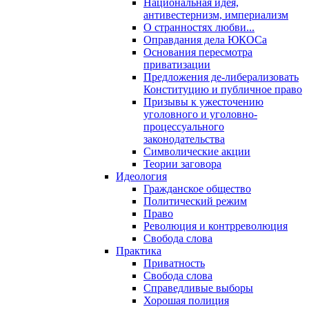
Национальная идея,
антивестернизм, империализм
О странностях любви...
Оправдания дела ЮКОСа
Основания пересмотра
приватизации
Предложения де-либерализовать
Конституцию и публичное право
Призывы к ужесточению
уголовного и уголовно-
процессуального
законодательства
Символические акции
Теории заговора
Идеология
Гражданское общество
Политический режим
Право
Революция и контрреволюция
Свобода слова
Практика
Приватность
Свобода слова
Справедливые выборы
Хорошая полиция