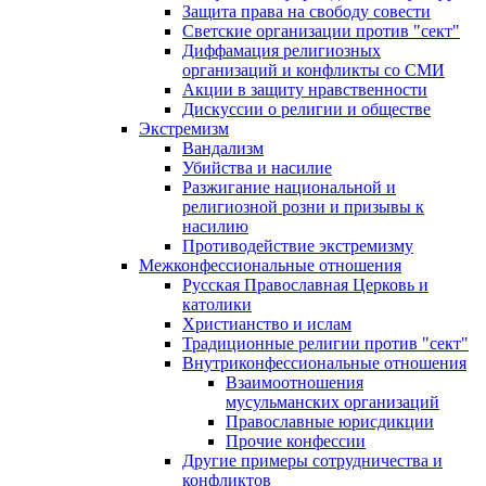
Защита права на свободу совести
Светские организации против "сект"
Диффамация религиозных
организаций и конфликты со СМИ
Акции в защиту нравственности
Дискуссии о религии и обществе
Экстремизм
Вандализм
Убийства и насилие
Разжигание национальной и
религиозной розни и призывы к
насилию
Противодействие экстремизму
Межконфессиональные отношения
Русская Православная Церковь и
католики
Христианство и ислам
Традиционные религии против "сект"
Внутриконфессиональные отношения
Взаимоотношения
мусульманских организаций
Православные юрисдикции
Прочие конфессии
Другие примеры сотрудничества и
конфликтов