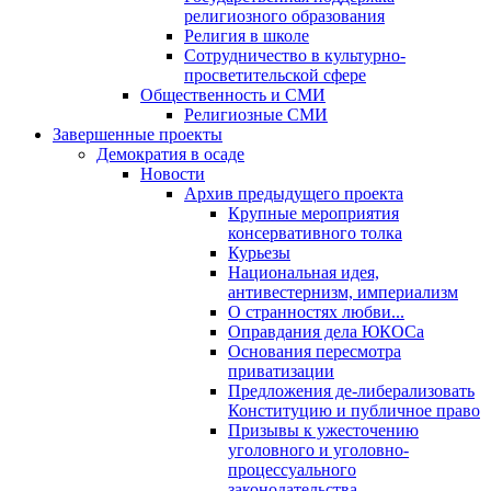
религиозного образования
Религия в школе
Сотрудничество в культурно-
просветительской сфере
Общественность и СМИ
Религиозные СМИ
Завершенные проекты
Демократия в осаде
Новости
Архив предыдущего проекта
Крупные мероприятия
консервативного толка
Курьезы
Национальная идея,
антивестернизм, империализм
О странностях любви...
Оправдания дела ЮКОСа
Основания пересмотра
приватизации
Предложения де-либерализовать
Конституцию и публичное право
Призывы к ужесточению
уголовного и уголовно-
процессуального
законодательства