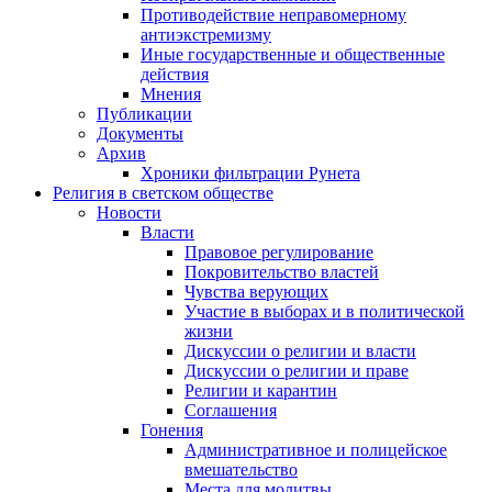
Противодействие неправомерному
антиэкстремизму
Иные государственные и общественные
действия
Мнения
Публикации
Документы
Архив
Хроники фильтрации Рунета
Религия в светском обществе
Новости
Власти
Правовое регулирование
Покровительство властей
Чувства верующих
Участие в выборах и в политической
жизни
Дискуссии о религии и власти
Дискуссии о религии и праве
Религии и карантин
Соглашения
Гонения
Административное и полицейское
вмешательство
Места для молитвы