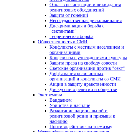
Отказ в регистрации и ликвидация
религиозных объединений
Защита от гонений
Негосударственная дискриминация
Дискриминация и борьба с
"сектантами"
Теоретическая борьба
Общественность и СМИ
Конфликты с местным населением и
организациями
Конфликты с учреждениями культуры
Защита права на свободу совести
Светские организации против "сект"
Диффамация религиозных
организаций и конфликты со СМИ
Акции в защиту нравственности
Дискуссии о религии и обществе
Экстремизм
Вандализм
Убийства и насилие
Разжигание национальной и
религиозной розни и призывы к
насилию
Противодействие экстремизму
Межконфессиональные отношения