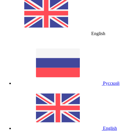
English
Русский
English