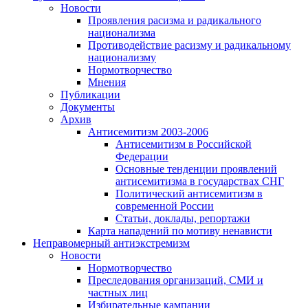
Новости
Проявления расизма и радикального
национализма
Противодействие расизму и радикальному
национализму
Нормотворчество
Мнения
Публикации
Документы
Архив
Антисемитизм 2003-2006
Антисемитизм в Российской
Федерации
Основные тенденции проявлений
антисемитизма в государствах СНГ
Политический антисемитизм в
современной России
Статьи, доклады, репортажи
Карта нападений по мотиву ненависти
Неправомерный антиэкстремизм
Новости
Нормотворчество
Преследования организаций, СМИ и
частных лиц
Избирательные кампании