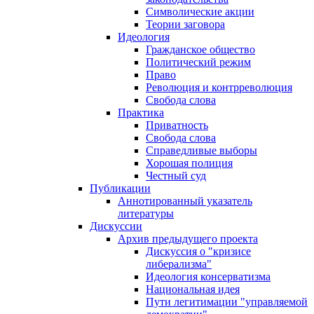
Символические акции
Теории заговора
Идеология
Гражданское общество
Политический режим
Право
Революция и контрреволюция
Свобода слова
Практика
Приватность
Свобода слова
Справедливые выборы
Хорошая полиция
Честный суд
Публикации
Аннотированный указатель
литературы
Дискуссии
Архив предыдущего проекта
Дискуссия о "кризисе
либерализма"
Идеология консерватизма
Национальная идея
Пути легитимации "управляемой