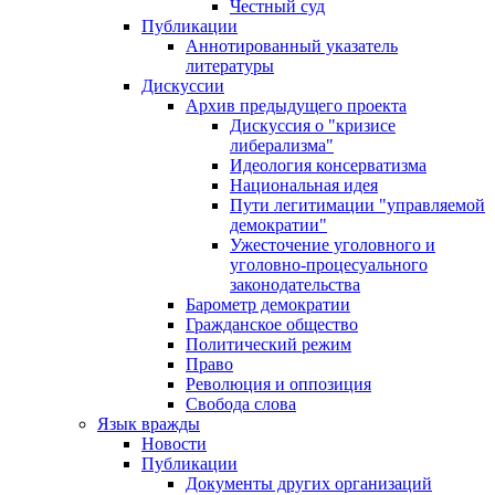
Честный суд
Публикации
Аннотированный указатель
литературы
Дискуссии
Архив предыдущего проекта
Дискуссия о "кризисе
либерализма"
Идеология консерватизма
Национальная идея
Пути легитимации "управляемой
демократии"
Ужесточение уголовного и
уголовно-процесуального
законодательства
Барометр демократии
Гражданское общество
Политический режим
Право
Революция и оппозиция
Свобода слова
Язык вражды
Новости
Публикации
Документы других организаций