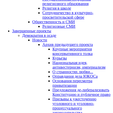
религиозного образования
Религия в школе
Сотрудничество в культурно-
просветительской сфере
Общественность и СМИ
Религиозные СМИ
Завершенные проекты
Демократия в осаде
Новости
Архив предыдущего проекта
Крупные мероприятия
консервативного толка
Курьезы
Национальная идея,
антивестернизм, империализм
О странностях любви...
Оправдания дела ЮКОСа
Основания пересмотра
приватизации
Предложения де-либерализовать
Конституцию и публичное право
Призывы к ужесточению
уголовного и уголовно-
процессуального
законодательства