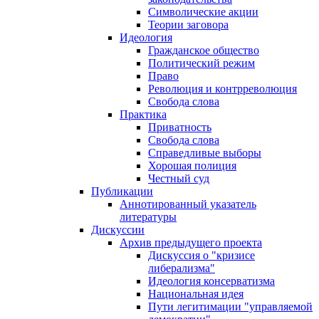
Символические акции
Теории заговора
Идеология
Гражданское общество
Политический режим
Право
Революция и контрреволюция
Свобода слова
Практика
Приватность
Свобода слова
Справедливые выборы
Хорошая полиция
Честный суд
Публикации
Аннотированный указатель
литературы
Дискуссии
Архив предыдущего проекта
Дискуссия о "кризисе
либерализма"
Идеология консерватизма
Национальная идея
Пути легитимации "управляемой