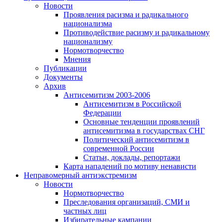
Новости
Проявления расизма и радикального
национализма
Противодействие расизму и радикальному
национализму
Нормотворчество
Мнения
Публикации
Документы
Архив
Антисемитизм 2003-2006
Антисемитизм в Российской
Федерации
Основные тенденции проявлений
антисемитизма в государствах СНГ
Политический антисемитизм в
современной России
Статьи, доклады, репортажи
Карта нападений по мотиву ненависти
Неправомерный антиэкстремизм
Новости
Нормотворчество
Преследования организаций, СМИ и
частных лиц
Избирательные кампании