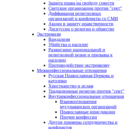
Защита права на свободу совести
Светские организации против "сект"
Диффамация религиозных
организаций и конфликты со СМИ
Акции в защиту нравственности
Дискуссии о религии и обществе
Экстремизм
Вандализм
Убийства и насилие
Разжигание национальной и
религиозной розни и призывы к
насилию
Противодействие экстремизму
Межконфессиональные отношения
Русская Православная Церковь и
католики
Христианство и ислам
Традиционные религии против "сект"
Внутриконфессиональные отношения
Взаимоотношения
мусульманских организаций
Православные юрисдикции
Прочие конфессии
Другие примеры сотрудничества и
конфликтов