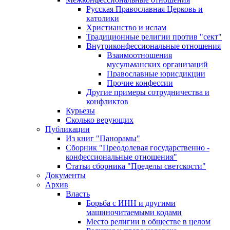
Русская Православная Церковь и
католики
Христианство и ислам
Традиционные религии против "сект"
Внутриконфессиональные отношения
Взаимоотношения
мусульманских организаций
Православные юрисдикции
Прочие конфессии
Другие примеры сотрудничества и
конфликтов
Курьезы
Сколько верующих
Публикации
Из книг "Панорамы"
Сборник "Преодолевая государственно -
конфессиональные отношения"
Статьи сборника "Пределы светскости"
Документы
Архив
Власть
Борьба с ИНН и другими
машиночитаемыми кодами
Место религии в обществе в целом