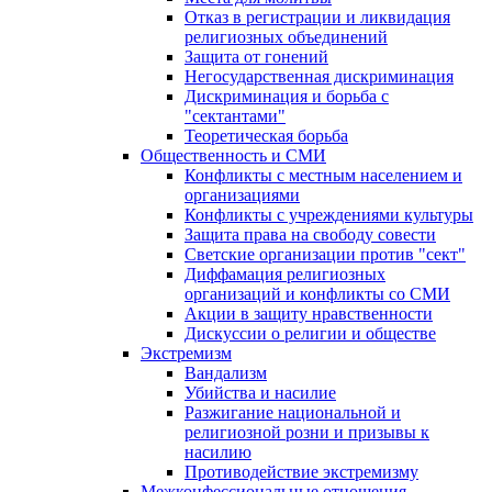
Отказ в регистрации и ликвидация
религиозных объединений
Защита от гонений
Негосударственная дискриминация
Дискриминация и борьба с
"сектантами"
Теоретическая борьба
Общественность и СМИ
Конфликты с местным населением и
организациями
Конфликты с учреждениями культуры
Защита права на свободу совести
Светские организации против "сект"
Диффамация религиозных
организаций и конфликты со СМИ
Акции в защиту нравственности
Дискуссии о религии и обществе
Экстремизм
Вандализм
Убийства и насилие
Разжигание национальной и
религиозной розни и призывы к
насилию
Противодействие экстремизму
Межконфессиональные отношения