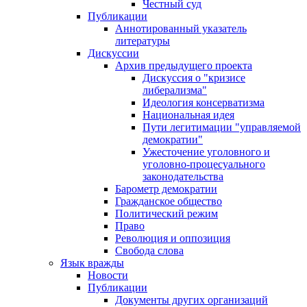
Честный суд
Публикации
Аннотированный указатель
литературы
Дискуссии
Архив предыдущего проекта
Дискуссия о "кризисе
либерализма"
Идеология консерватизма
Национальная идея
Пути легитимации "управляемой
демократии"
Ужесточение уголовного и
уголовно-процесуального
законодательства
Барометр демократии
Гражданское общество
Политический режим
Право
Революция и оппозиция
Свобода слова
Язык вражды
Новости
Публикации
Документы других организаций