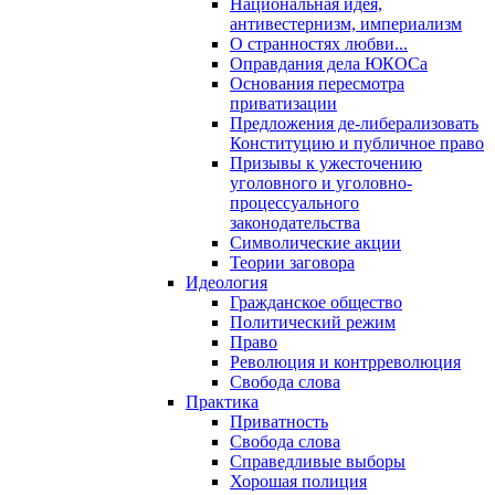
Национальная идея,
антивестернизм, империализм
О странностях любви...
Оправдания дела ЮКОСа
Основания пересмотра
приватизации
Предложения де-либерализовать
Конституцию и публичное право
Призывы к ужесточению
уголовного и уголовно-
процессуального
законодательства
Символические акции
Теории заговора
Идеология
Гражданское общество
Политический режим
Право
Революция и контрреволюция
Свобода слова
Практика
Приватность
Свобода слова
Справедливые выборы
Хорошая полиция