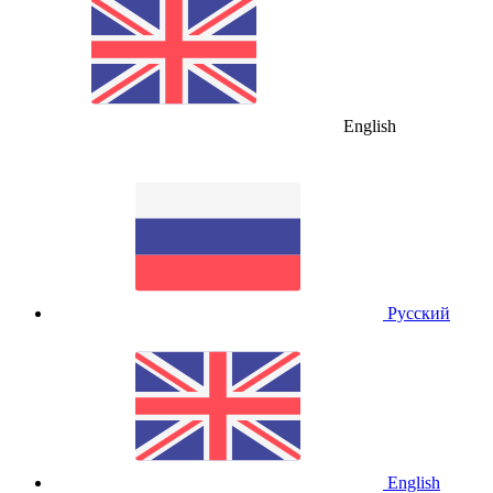
English
Русский
English