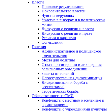
Власти
Правовое регулирование
Покровительство властей
Чувства верующих
Участие в выборах и в политической
жизни
Дискуссии о религии и власти
Дискуссии о религии и праве
Религии и карантин
Соглашения
Гонения
Административное и полицейское
вмешательство
Места для молитвы
Отказ в регистрации и ликвидация
религиозных объединений
Защита от гонений
Негосударственная дискриминация
Дискриминация и борьба с
"сектантами"
Теоретическая борьба
Общественность и СМИ
Конфликты с местным населением и
организациями
Конфликты с учреждениями культуры