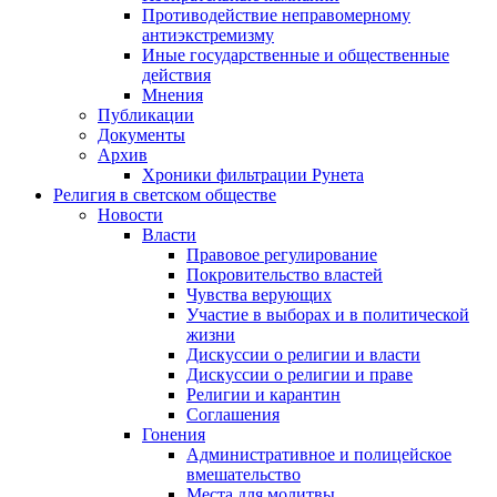
Противодействие неправомерному
антиэкстремизму
Иные государственные и общественные
действия
Мнения
Публикации
Документы
Архив
Хроники фильтрации Рунета
Религия в светском обществе
Новости
Власти
Правовое регулирование
Покровительство властей
Чувства верующих
Участие в выборах и в политической
жизни
Дискуссии о религии и власти
Дискуссии о религии и праве
Религии и карантин
Соглашения
Гонения
Административное и полицейское
вмешательство
Места для молитвы