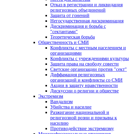
Отказ в регистрации и ликвидация
религиозных объединений
Защита от гонений
Негосударственная дискриминация
Дискриминация и борьба с
"сектантами"
Теоретическая борьба
Общественность и СМИ
Конфликты с местным населением и
организациями
Конфликты с учреждениями культуры
Защита права на свободу совести
Светские организации против "сект"
Диффамация религиозных
организаций и конфликты со СМИ
Акции в защиту нравственности
Дискуссии о религии и обществе
Экстремизм
Вандализм
Убийства и насилие
Разжигание национальной и
религиозной розни и призывы к
насилию
Противодействие экстремизму
Межконфессиональные отношения