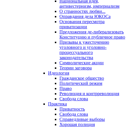
Национальная идея,
антивестернизм, империализм
О странностях любви...
Оправдания дела ЮКОСа
Основания пересмотра
приватизации
Предложения де-либерализовать
Конституцию и публичное право
Призывы к ужесточению
уголовного и уголовно-
процессуального
законодательства
Символические акции
Теории заговора
Идеология
Гражданское общество
Политический режим
Право
Революция и контрреволюция
Свобода слова
Практика
Приватность
Свобода слова
Справедливые выборы
Хорошая полиция