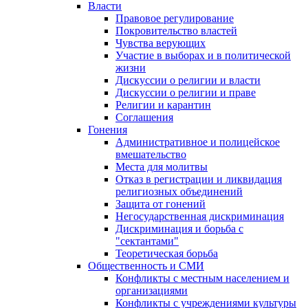
Власти
Правовое регулирование
Покровительство властей
Чувства верующих
Участие в выборах и в политической
жизни
Дискуссии о религии и власти
Дискуссии о религии и праве
Религии и карантин
Соглашения
Гонения
Административное и полицейское
вмешательство
Места для молитвы
Отказ в регистрации и ликвидация
религиозных объединений
Защита от гонений
Негосударственная дискриминация
Дискриминация и борьба с
"сектантами"
Теоретическая борьба
Общественность и СМИ
Конфликты с местным населением и
организациями
Конфликты с учреждениями культуры