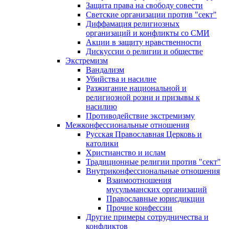
Защита права на свободу совести
Светские организации против "сект"
Диффамация религиозных
организаций и конфликты со СМИ
Акции в защиту нравственности
Дискуссии о религии и обществе
Экстремизм
Вандализм
Убийства и насилие
Разжигание национальной и
религиозной розни и призывы к
насилию
Противодействие экстремизму
Межконфессиональные отношения
Русская Православная Церковь и
католики
Христианство и ислам
Традиционные религии против "сект"
Внутриконфессиональные отношения
Взаимоотношения
мусульманских организаций
Православные юрисдикции
Прочие конфессии
Другие примеры сотрудничества и
конфликтов