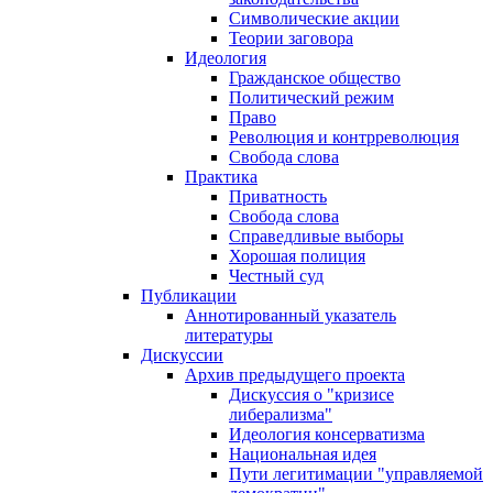
Символические акции
Теории заговора
Идеология
Гражданское общество
Политический режим
Право
Революция и контрреволюция
Свобода слова
Практика
Приватность
Свобода слова
Справедливые выборы
Хорошая полиция
Честный суд
Публикации
Аннотированный указатель
литературы
Дискуссии
Архив предыдущего проекта
Дискуссия о "кризисе
либерализма"
Идеология консерватизма
Национальная идея
Пути легитимации "управляемой