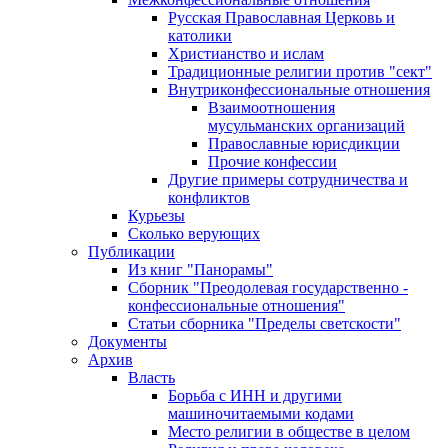
Русская Православная Церковь и
католики
Христианство и ислам
Традиционные религии против "сект"
Внутриконфессиональные отношения
Взаимоотношения
мусульманских организаций
Православные юрисдикции
Прочие конфессии
Другие примеры сотрудничества и
конфликтов
Курьезы
Сколько верующих
Публикации
Из книг "Панорамы"
Сборник "Преодолевая государственно -
конфессиональные отношения"
Статьи сборника "Пределы светскости"
Документы
Архив
Власть
Борьба с ИНН и другими
машиночитаемыми кодами
Место религии в обществе в целом