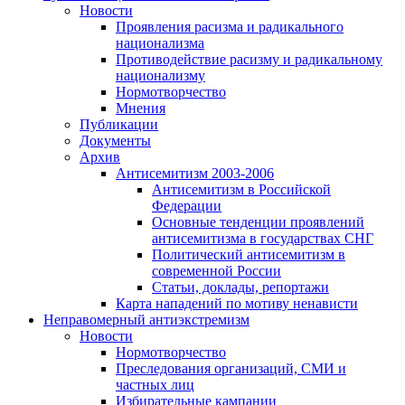
Новости
Проявления расизма и радикального
национализма
Противодействие расизму и радикальному
национализму
Нормотворчество
Мнения
Публикации
Документы
Архив
Антисемитизм 2003-2006
Антисемитизм в Российской
Федерации
Основные тенденции проявлений
антисемитизма в государствах СНГ
Политический антисемитизм в
современной России
Статьи, доклады, репортажи
Карта нападений по мотиву ненависти
Неправомерный антиэкстремизм
Новости
Нормотворчество
Преследования организаций, СМИ и
частных лиц
Избирательные кампании