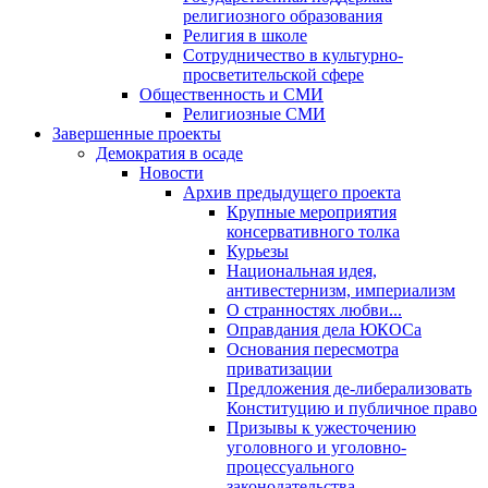
религиозного образования
Религия в школе
Сотрудничество в культурно-
просветительской сфере
Общественность и СМИ
Религиозные СМИ
Завершенные проекты
Демократия в осаде
Новости
Архив предыдущего проекта
Крупные мероприятия
консервативного толка
Курьезы
Национальная идея,
антивестернизм, империализм
О странностях любви...
Оправдания дела ЮКОСа
Основания пересмотра
приватизации
Предложения де-либерализовать
Конституцию и публичное право
Призывы к ужесточению
уголовного и уголовно-
процессуального
законодательства