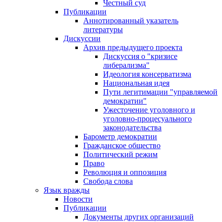
Честный суд
Публикации
Аннотированный указатель
литературы
Дискуссии
Архив предыдущего проекта
Дискуссия о "кризисе
либерализма"
Идеология консерватизма
Национальная идея
Пути легитимации "управляемой
демократии"
Ужесточение уголовного и
уголовно-процесуального
законодательства
Барометр демократии
Гражданское общество
Политический режим
Право
Революция и оппозиция
Свобода слова
Язык вражды
Новости
Публикации
Документы других организаций