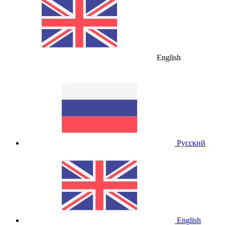
English
Русский
English