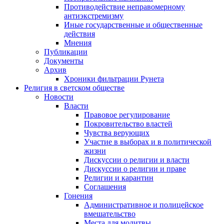
Противодействие неправомерному
антиэкстремизму
Иные государственные и общественные
действия
Мнения
Публикации
Документы
Архив
Хроники фильтрации Рунета
Религия в светском обществе
Новости
Власти
Правовое регулирование
Покровительство властей
Чувства верующих
Участие в выборах и в политической
жизни
Дискуссии о религии и власти
Дискуссии о религии и праве
Религии и карантин
Соглашения
Гонения
Административное и полицейское
вмешательство
Места для молитвы