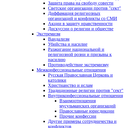
Защита права на свободу совести
Светские организации против "сект"
Диффамация религиозных
организаций и конфликты со СМИ
Акции в защиту нравственности
Дискуссии о религии и обществе
Экстремизм
Вандализм
Убийства и насилие
Разжигание национальной и
религиозной розни и призывы к
насилию
Противодействие экстремизму
Межконфессиональные отношения
Русская Православная Церковь и
католики
Христианство и ислам
Традиционные религии против "сект"
Внутриконфессиональные отношения
Взаимоотношения
мусульманских организаций
Православные юрисдикции
Прочие конфессии
Другие примеры сотрудничества и
конфликтов