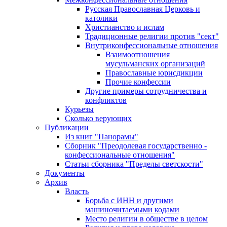
Русская Православная Церковь и
католики
Христианство и ислам
Традиционные религии против "сект"
Внутриконфессиональные отношения
Взаимоотношения
мусульманских организаций
Православные юрисдикции
Прочие конфессии
Другие примеры сотрудничества и
конфликтов
Курьезы
Сколько верующих
Публикации
Из книг "Панорамы"
Сборник "Преодолевая государственно -
конфессиональные отношения"
Статьи сборника "Пределы светскости"
Документы
Архив
Власть
Борьба с ИНН и другими
машиночитаемыми кодами
Место религии в обществе в целом