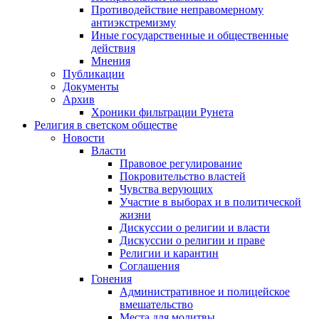
Противодействие неправомерному
антиэкстремизму
Иные государственные и общественные
действия
Мнения
Публикации
Документы
Архив
Хроники фильтрации Рунета
Религия в светском обществе
Новости
Власти
Правовое регулирование
Покровительство властей
Чувства верующих
Участие в выборах и в политической
жизни
Дискуссии о религии и власти
Дискуссии о религии и праве
Религии и карантин
Соглашения
Гонения
Административное и полицейское
вмешательство
Места для молитвы