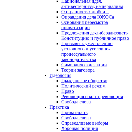
Национальная идея,
антивестернизм, империализм
О странностях любви...
Оправдания дела ЮКОСа
Основания пересмотра
приватизации
Предложения де-либерализовать
Конституцию и публичное право
Призывы к ужесточению
уголовного и уголовно-
процессуального
законодательства
Символические акции
Теории заговора
Идеология
Гражданское общество
Политический режим
Право
Революция и контрреволюция
Свобода слова
Практика
Приватность
Свобода слова
Справедливые выборы
Хорошая полиция