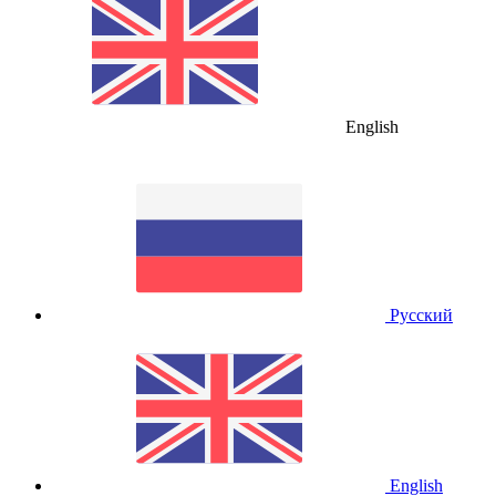
English
Русский
English