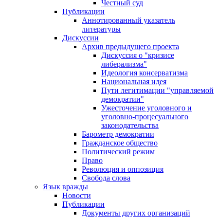
Честный суд
Публикации
Аннотированный указатель
литературы
Дискуссии
Архив предыдущего проекта
Дискуссия о "кризисе
либерализма"
Идеология консерватизма
Национальная идея
Пути легитимации "управляемой
демократии"
Ужесточение уголовного и
уголовно-процесуального
законодательства
Барометр демократии
Гражданское общество
Политический режим
Право
Революция и оппозиция
Свобода слова
Язык вражды
Новости
Публикации
Документы других организаций