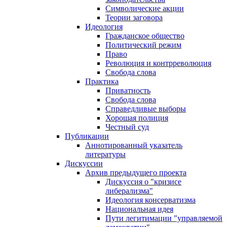
Символические акции
Теории заговора
Идеология
Гражданское общество
Политический режим
Право
Революция и контрреволюция
Свобода слова
Практика
Приватность
Свобода слова
Справедливые выборы
Хорошая полиция
Честный суд
Публикации
Аннотированный указатель
литературы
Дискуссии
Архив предыдущего проекта
Дискуссия о "кризисе
либерализма"
Идеология консерватизма
Национальная идея
Пути легитимации "управляемой