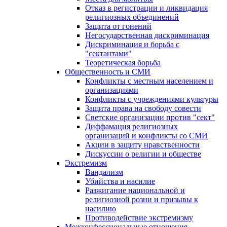
Отказ в регистрации и ликвидация
религиозных объединений
Защита от гонений
Негосударственная дискриминация
Дискриминация и борьба с
"сектантами"
Теоретическая борьба
Общественность и СМИ
Конфликты с местным населением и
организациями
Конфликты с учреждениями культуры
Защита права на свободу совести
Светские организации против "сект"
Диффамация религиозных
организаций и конфликты со СМИ
Акции в защиту нравственности
Дискуссии о религии и обществе
Экстремизм
Вандализм
Убийства и насилие
Разжигание национальной и
религиозной розни и призывы к
насилию
Противодействие экстремизму
Межконфессиональные отношения