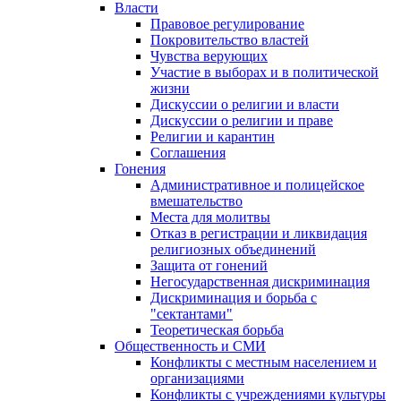
Власти
Правовое регулирование
Покровительство властей
Чувства верующих
Участие в выборах и в политической
жизни
Дискуссии о религии и власти
Дискуссии о религии и праве
Религии и карантин
Соглашения
Гонения
Административное и полицейское
вмешательство
Места для молитвы
Отказ в регистрации и ликвидация
религиозных объединений
Защита от гонений
Негосударственная дискриминация
Дискриминация и борьба с
"сектантами"
Теоретическая борьба
Общественность и СМИ
Конфликты с местным населением и
организациями
Конфликты с учреждениями культуры