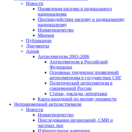
Новости
Проявления расизма и радикального
национализма
Противодействие расизму и радикальному
национализму
Нормотворчество
Мнения
Публикации
Документы
Архив
Антисемитизм 2003-2006
Антисемитизм в Российской
Федерации
Основные тенденции проявлений
антисемитизма в государствах СНГ
Политический антисемитизм в
современной России
Статьи, доклады, репортажи
Карта нападений по мотиву ненависти
Неправомерный антиэкстремизм
Новости
Нормотворчество
Преследования организаций, СМИ и
частных лиц
Избирательные кампании