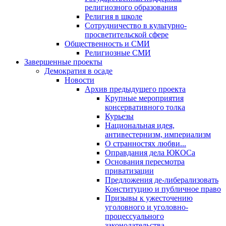
религиозного образования
Религия в школе
Сотрудничество в культурно-
просветительской сфере
Общественность и СМИ
Религиозные СМИ
Завершенные проекты
Демократия в осаде
Новости
Архив предыдущего проекта
Крупные мероприятия
консервативного толка
Курьезы
Национальная идея,
антивестернизм, империализм
О странностях любви...
Оправдания дела ЮКОСа
Основания пересмотра
приватизации
Предложения де-либерализовать
Конституцию и публичное право
Призывы к ужесточению
уголовного и уголовно-
процессуального
законодательства