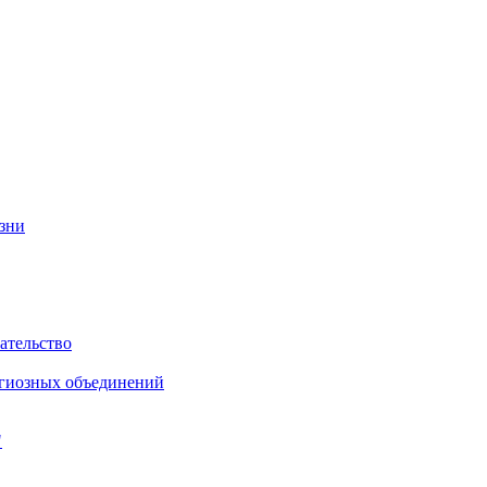
изни
ательство
игиозных объединений
"