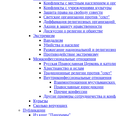
Конфликты с местным населением и ор
Конфликты с учреждениями культуры
Защита права на свободу совести
Светские организации против "сект"
Диффамация религиозных организаций
Акции в защиту нравственности
Дискуссии о религии и обществе
Экстремизм
Вандализм
Убийства и насилие
Разжигание национальной и религиозно
Противодействие экстремизму
Межконфессиональные отношения
Русская Православная Церковь и католи
Христианство и ислам
Традиционные религии против "сект"
Внутриконфессиональные отношения
Взаимоотношения мусульманских 
Православные юрисдикции
Прочие конфессии
Другие примеры сотрудничества и конф
Курьезы
Сколько верующих
Публикации
Из книг "Панорамы"