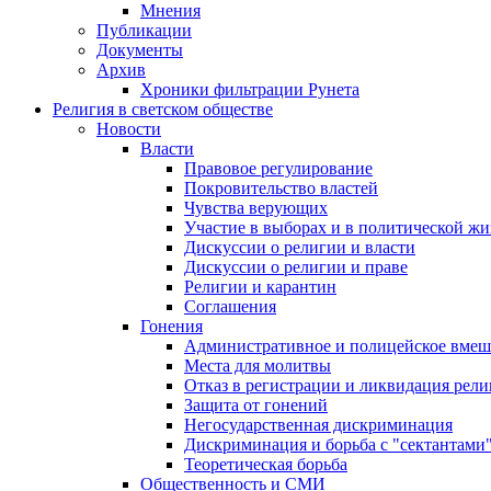
Мнения
Публикации
Документы
Архив
Хроники фильтрации Рунета
Религия в светском обществе
Новости
Власти
Правовое регулирование
Покровительство властей
Чувства верующих
Участие в выборах и в политической ж
Дискуссии о религии и власти
Дискуссии о религии и праве
Религии и карантин
Соглашения
Гонения
Административное и полицейское вмеш
Места для молитвы
Отказ в регистрации и ликвидация рел
Защита от гонений
Негосударственная дискриминация
Дискриминация и борьба с "сектантами
Теоретическая борьба
Общественность и СМИ