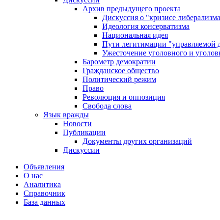
Архив предыдущего проекта
Дискуссия о "кризисе либерализм
Идеология консерватизма
Национальная идея
Пути легитимации "управляемой 
Ужесточение уголовного и уголов
Барометр демократии
Гражданское общество
Политический режим
Право
Революция и оппозиция
Свобода слова
Язык вражды
Новости
Публикации
Документы других организаций
Дискуссии
Объявления
О нас
Аналитика
Справочник
База данных