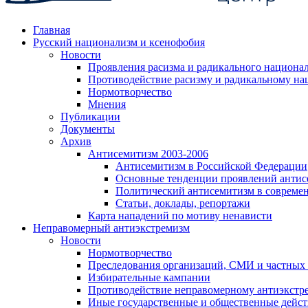
Главная
Русский национализм и ксенофобия
Новости
Проявления расизма и радикального национа
Противодействие расизму и радикальному на
Нормотворчество
Мнения
Публикации
Документы
Архив
Антисемитизм 2003-2006
Антисемитизм в Российской Федерации
Основные тенденции проявлений антис
Политический антисемитизм в совреме
Статьи, доклады, репортажи
Карта нападений по мотиву ненависти
Неправомерный антиэкстремизм
Новости
Нормотворчество
Преследования организаций, СМИ и частных
Избирательные кампании
Противодействие неправомерному антиэкстр
Иные государственные и общественные дейст