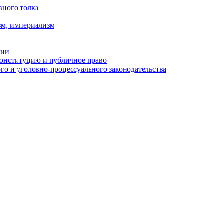
вного толка
зм, империализм
ции
Конституцию и публичное право
о и уголовно-процессуального законодательства