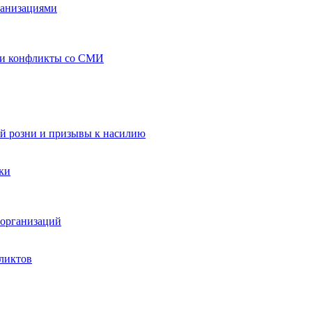
ганизациями
 и конфликты со СМИ
й розни и призывы к насилию
ки
организаций
ликтов