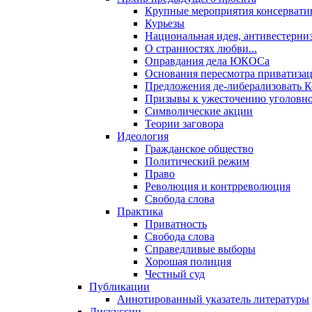
Крупные мероприятия консервати
Курьезы
Национальная идея, антивестерни
О странностях любви...
Оправдания дела ЮКОСа
Основания пересмотра приватиза
Предложения де-либерализовать 
Призывы к ужесточению уголовног
Символические акции
Теории заговора
Идеология
Гражданское общество
Политический режим
Право
Революция и контрреволюция
Свобода слова
Практика
Приватность
Свобода слова
Справедливые выборы
Хорошая полиция
Честный суд
Публикации
Аннотированный указатель литературы
Дискуссии