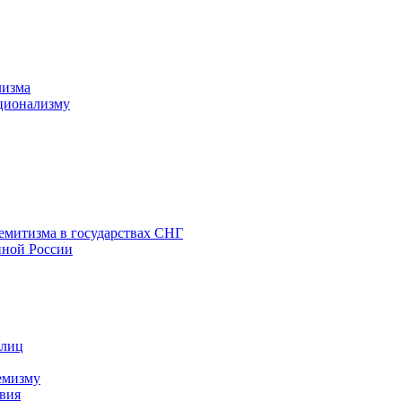
лизма
ционализму
емитизма в государствах СНГ
нной России
 лиц
емизму
вия