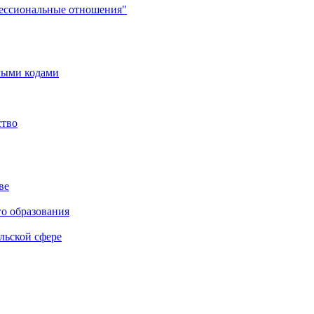
фессиональные отношения"
мыми кодами
ство
ве
го образования
льской сфере