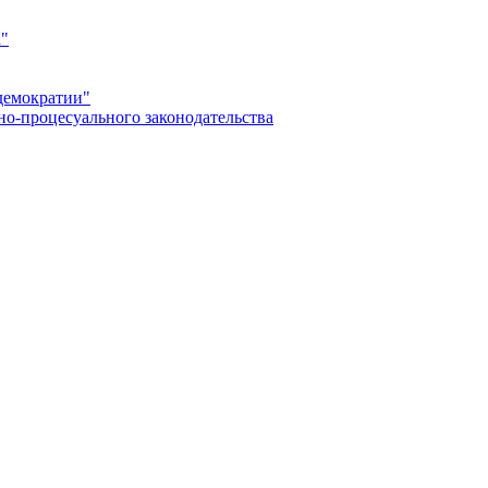
а"
демократии"
но-процесуального законодательства