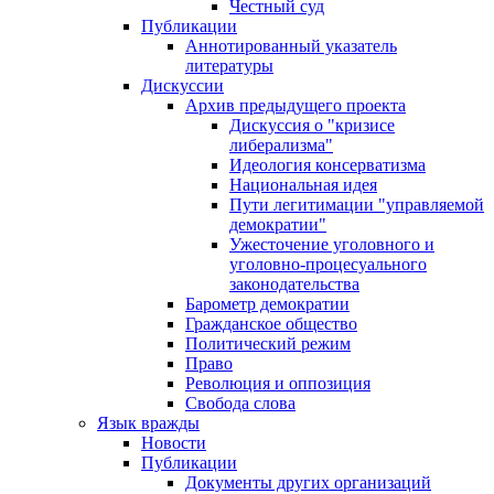
Честный суд
Публикации
Аннотированный указатель
литературы
Дискуссии
Архив предыдущего проекта
Дискуссия о "кризисе
либерализма"
Идеология консерватизма
Национальная идея
Пути легитимации "управляемой
демократии"
Ужесточение уголовного и
уголовно-процесуального
законодательства
Барометр демократии
Гражданское общество
Политический режим
Право
Революция и оппозиция
Свобода слова
Язык вражды
Новости
Публикации
Документы других организаций