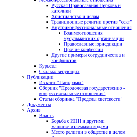
Русская Православная Церковь и
католики
Христианство и ислам
Традиционные религии против "сект"
Внутриконфессиональные отношения
Взаимоотношения
мусульманских организаций
Православные юрисдикции
Прочие конфессии
Другие примеры сотрудничества и
конфликтов
Курьезы
Сколько верующих
Публикации
Из книг "Панорамы"
Сборник "Преодолевая государственно -
конфессиональные отношения"
Статьи сборника "Пределы светскости"
Документы
Архив
Власть
Борьба с ИНН и другими
машиночитаемыми кодами
Место религии в обществе в целом