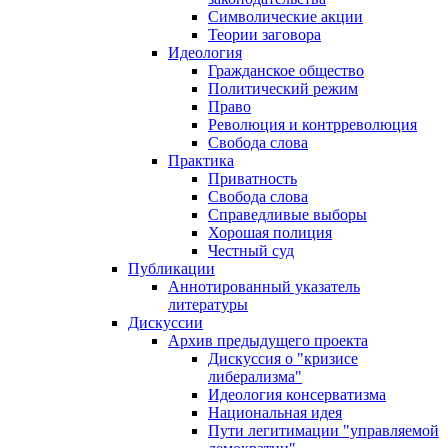
Символические акции
Теории заговора
Идеология
Гражданское общество
Политический режим
Право
Революция и контрреволюция
Свобода слова
Практика
Приватность
Свобода слова
Справедливые выборы
Хорошая полиция
Честный суд
Публикации
Аннотированный указатель
литературы
Дискуссии
Архив предыдущего проекта
Дискуссия о "кризисе
либерализма"
Идеология консерватизма
Национальная идея
Пути легитимации "управляемой