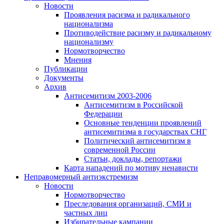
Новости
Проявления расизма и радикального
национализма
Противодействие расизму и радикальному
национализму
Нормотворчество
Мнения
Публикации
Документы
Архив
Антисемитизм 2003-2006
Антисемитизм в Российской
Федерации
Основные тенденции проявлений
антисемитизма в государствах СНГ
Политический антисемитизм в
современной России
Статьи, доклады, репортажи
Карта нападений по мотиву ненависти
Неправомерный антиэкстремизм
Новости
Нормотворчество
Преследования организаций, СМИ и
частных лиц
Избирательные кампании