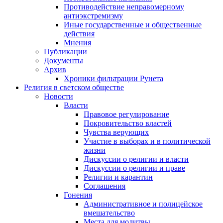
Противодействие неправомерному
антиэкстремизму
Иные государственные и общественные
действия
Мнения
Публикации
Документы
Архив
Хроники фильтрации Рунета
Религия в светском обществе
Новости
Власти
Правовое регулирование
Покровительство властей
Чувства верующих
Участие в выборах и в политической
жизни
Дискуссии о религии и власти
Дискуссии о религии и праве
Религии и карантин
Соглашения
Гонения
Административное и полицейское
вмешательство
Места для молитвы