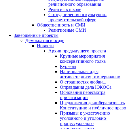
религиозного образования
Религия в школе
Сотрудничество в культурно-
просветительской сфере
Общественность и СМИ
Религиозные СМИ
Завершенные проекты
Демократия в осаде
Новости
Архив предыдущего проекта
Крупные мероприятия
консервативного толка
Курьезы
Национальная идея,
антивестернизм, империализм
О странностях любви...
Оправдания дела ЮКОСа
Основания пересмотра
приватизации
Предложения де-либерализовать
Конституцию и публичное право
Призывы к ужесточению
уголовного и уголовно-
процессуального
законодательства