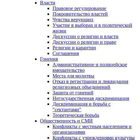
Власти
Правовое регулирование
Покровительство властей
Чувства верующих
Участие в выборах и в политической
жизни
Дискуссии о религии и власти
Дискуссии о религии и праве
Религии и карантин
Соглашения
Гонения
Административное и полицейское
вмешательство
Места для молитвы
Отказ в регистрации и ликвидация
религиозных объединений
Защита от гонений
Негосударственная дискриминация
Дискриминация и борьба с
"сектантами"
Теоретическая борьба
Общественность и СМИ
Конфликты с местным населением и
организациями
Конфликты с учреждениями культуры