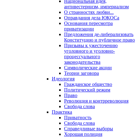
Национальная идея,
антивестернизм, империализм
О странностях любви...
Оправдания дела ЮКОСа
Основания пересмотра
приватизации
Предложения де-либерализовать
Конституцию и публичное право
Призывы к ужесточению
уголовного и уголовно-
процессуального
законодательства
Символические акции
Теории заговора
Идеология
Гражданское общество
Политический режим
Право
Революция и контрреволюция
Свобода слова
Практика
Приватность
Свобода слова
Справедливые выборы
Хорошая полиция