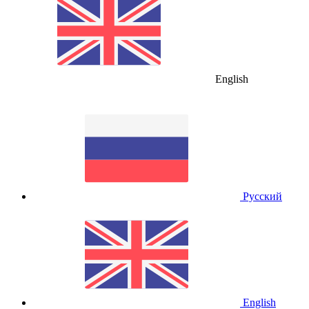
English
Русский
English