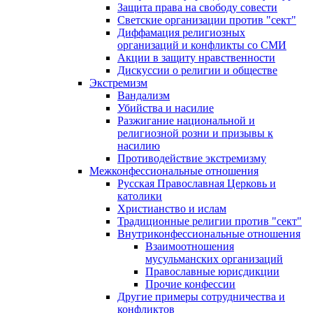
Защита права на свободу совести
Светские организации против "сект"
Диффамация религиозных
организаций и конфликты со СМИ
Акции в защиту нравственности
Дискуссии о религии и обществе
Экстремизм
Вандализм
Убийства и насилие
Разжигание национальной и
религиозной розни и призывы к
насилию
Противодействие экстремизму
Межконфессиональные отношения
Русская Православная Церковь и
католики
Христианство и ислам
Традиционные религии против "сект"
Внутриконфессиональные отношения
Взаимоотношения
мусульманских организаций
Православные юрисдикции
Прочие конфессии
Другие примеры сотрудничества и
конфликтов