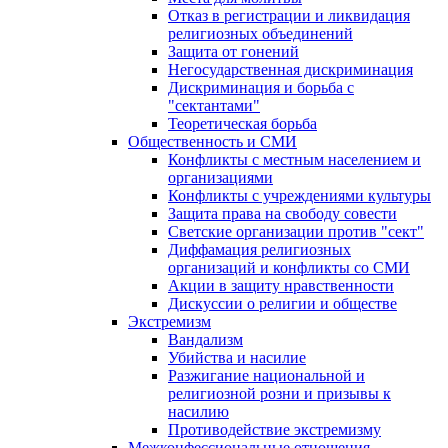
Отказ в регистрации и ликвидация
религиозных объединений
Защита от гонений
Негосударственная дискриминация
Дискриминация и борьба с
"сектантами"
Теоретическая борьба
Общественность и СМИ
Конфликты с местным населением и
организациями
Конфликты с учреждениями культуры
Защита права на свободу совести
Светские организации против "сект"
Диффамация религиозных
организаций и конфликты со СМИ
Акции в защиту нравственности
Дискуссии о религии и обществе
Экстремизм
Вандализм
Убийства и насилие
Разжигание национальной и
религиозной розни и призывы к
насилию
Противодействие экстремизму
Межконфессиональные отношения