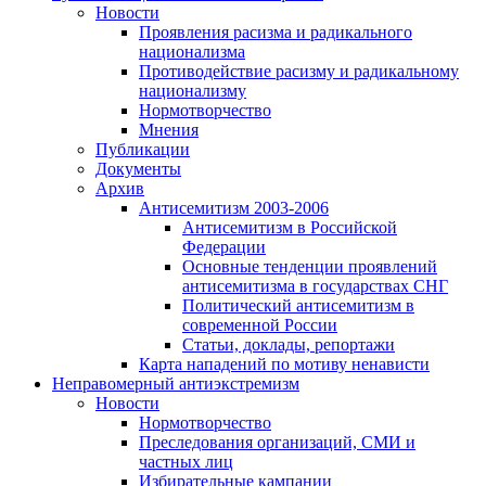
Новости
Проявления расизма и радикального
национализма
Противодействие расизму и радикальному
национализму
Нормотворчество
Мнения
Публикации
Документы
Архив
Антисемитизм 2003-2006
Антисемитизм в Российской
Федерации
Основные тенденции проявлений
антисемитизма в государствах СНГ
Политический антисемитизм в
современной России
Статьи, доклады, репортажи
Карта нападений по мотиву ненависти
Неправомерный антиэкстремизм
Новости
Нормотворчество
Преследования организаций, СМИ и
частных лиц
Избирательные кампании