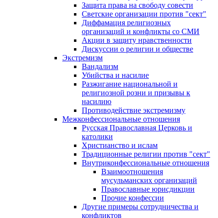
Защита права на свободу совести
Светские организации против "сект"
Диффамация религиозных
организаций и конфликты со СМИ
Акции в защиту нравственности
Дискуссии о религии и обществе
Экстремизм
Вандализм
Убийства и насилие
Разжигание национальной и
религиозной розни и призывы к
насилию
Противодействие экстремизму
Межконфессиональные отношения
Русская Православная Церковь и
католики
Христианство и ислам
Традиционные религии против "сект"
Внутриконфессиональные отношения
Взаимоотношения
мусульманских организаций
Православные юрисдикции
Прочие конфессии
Другие примеры сотрудничества и
конфликтов