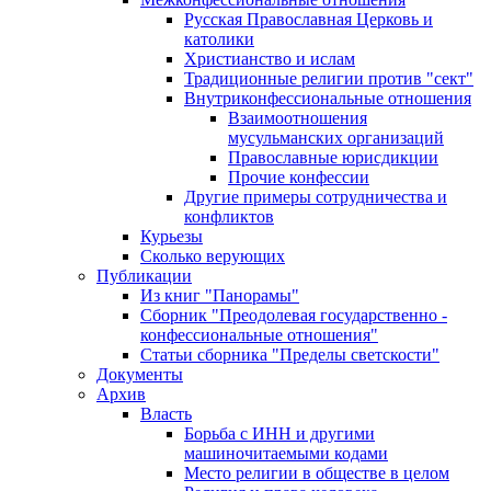
Русская Православная Церковь и
католики
Христианство и ислам
Традиционные религии против "сект"
Внутриконфессиональные отношения
Взаимоотношения
мусульманских организаций
Православные юрисдикции
Прочие конфессии
Другие примеры сотрудничества и
конфликтов
Курьезы
Сколько верующих
Публикации
Из книг "Панорамы"
Сборник "Преодолевая государственно -
конфессиональные отношения"
Статьи сборника "Пределы светскости"
Документы
Архив
Власть
Борьба с ИНН и другими
машиночитаемыми кодами
Место религии в обществе в целом