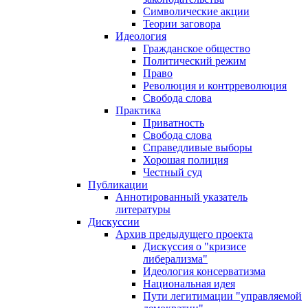
Символические акции
Теории заговора
Идеология
Гражданское общество
Политический режим
Право
Революция и контрреволюция
Свобода слова
Практика
Приватность
Свобода слова
Справедливые выборы
Хорошая полиция
Честный суд
Публикации
Аннотированный указатель
литературы
Дискуссии
Архив предыдущего проекта
Дискуссия о "кризисе
либерализма"
Идеология консерватизма
Национальная идея
Пути легитимации "управляемой