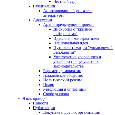
Честный суд
Публикации
Аннотированный указатель
литературы
Дискуссии
Архив предыдущего проекта
Дискуссия о "кризисе
либерализма"
Идеология консерватизма
Национальная идея
Пути легитимации "управляемой
демократии"
Ужесточение уголовного и
уголовно-процесуального
законодательства
Барометр демократии
Гражданское общество
Политический режим
Право
Революция и оппозиция
Свобода слова
Язык вражды
Новости
Публикации
Документы других организаций