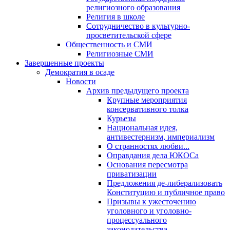
религиозного образования
Религия в школе
Сотрудничество в культурно-
просветительской сфере
Общественность и СМИ
Религиозные СМИ
Завершенные проекты
Демократия в осаде
Новости
Архив предыдущего проекта
Крупные мероприятия
консервативного толка
Курьезы
Национальная идея,
антивестернизм, империализм
О странностях любви...
Оправдания дела ЮКОСа
Основания пересмотра
приватизации
Предложения де-либерализовать
Конституцию и публичное право
Призывы к ужесточению
уголовного и уголовно-
процессуального
законодательства