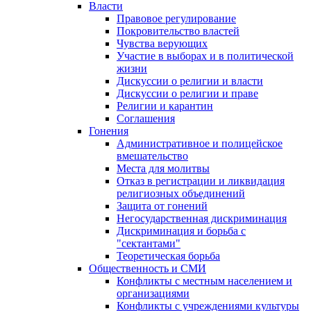
Власти
Правовое регулирование
Покровительство властей
Чувства верующих
Участие в выборах и в политической
жизни
Дискуссии о религии и власти
Дискуссии о религии и праве
Религии и карантин
Соглашения
Гонения
Административное и полицейское
вмешательство
Места для молитвы
Отказ в регистрации и ликвидация
религиозных объединений
Защита от гонений
Негосударственная дискриминация
Дискриминация и борьба с
"сектантами"
Теоретическая борьба
Общественность и СМИ
Конфликты с местным населением и
организациями
Конфликты с учреждениями культуры