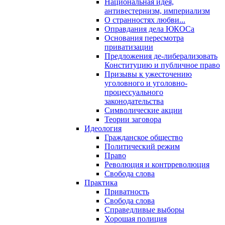
Национальная идея,
антивестернизм, империализм
О странностях любви...
Оправдания дела ЮКОСа
Основания пересмотра
приватизации
Предложения де-либерализовать
Конституцию и публичное право
Призывы к ужесточению
уголовного и уголовно-
процессуального
законодательства
Символические акции
Теории заговора
Идеология
Гражданское общество
Политический режим
Право
Революция и контрреволюция
Свобода слова
Практика
Приватность
Свобода слова
Справедливые выборы
Хорошая полиция