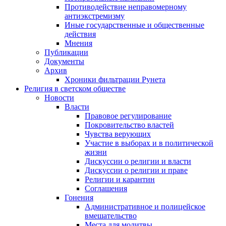
Противодействие неправомерному
антиэкстремизму
Иные государственные и общественные
действия
Мнения
Публикации
Документы
Архив
Хроники фильтрации Рунета
Религия в светском обществе
Новости
Власти
Правовое регулирование
Покровительство властей
Чувства верующих
Участие в выборах и в политической
жизни
Дискуссии о религии и власти
Дискуссии о религии и праве
Религии и карантин
Соглашения
Гонения
Административное и полицейское
вмешательство
Места для молитвы