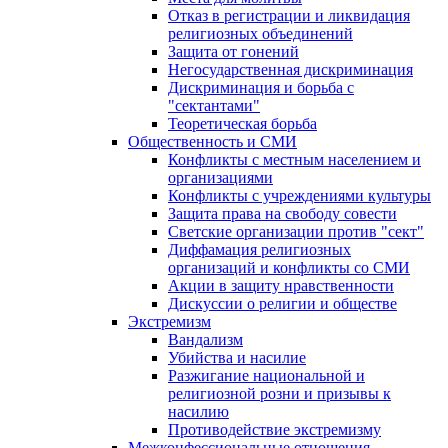
Отказ в регистрации и ликвидация
религиозных объединений
Защита от гонений
Негосударственная дискриминация
Дискриминация и борьба с
"сектантами"
Теоретическая борьба
Общественность и СМИ
Конфликты с местным населением и
организациями
Конфликты с учреждениями культуры
Защита права на свободу совести
Светские организации против "сект"
Диффамация религиозных
организаций и конфликты со СМИ
Акции в защиту нравственности
Дискуссии о религии и обществе
Экстремизм
Вандализм
Убийства и насилие
Разжигание национальной и
религиозной розни и призывы к
насилию
Противодействие экстремизму
Межконфессиональные отношения