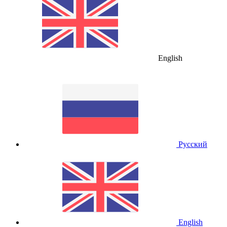
English
Русский
English