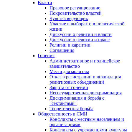
Власти
Правовое регулирование
Покровительство властей
Чувства верующих
Участие в выборах и в политической
жизни
Дискуссии о религии и власти
Дискуссии о религии и праве
Религии и карантин
Соглашения
Гонения
Административное и полицейское
вмешательство
Места для молитвы
Отказ в регистрации и ликвидация
религиозных объединений
Защита от гонений
Негосударственная дискриминация
Дискриминация и борьба с
"сектантами"
Теоретическая борьба
Общественность и СМИ
Конфликты с местным населением и
организациями
Конфликты с учреждениями культуры