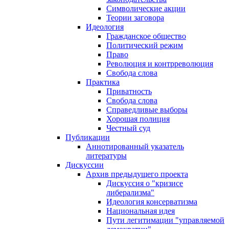
Символические акции
Теории заговора
Идеология
Гражданское общество
Политический режим
Право
Революция и контрреволюция
Свобода слова
Практика
Приватность
Свобода слова
Справедливые выборы
Хорошая полиция
Честный суд
Публикации
Аннотированный указатель
литературы
Дискуссии
Архив предыдущего проекта
Дискуссия о "кризисе
либерализма"
Идеология консерватизма
Национальная идея
Пути легитимации "управляемой