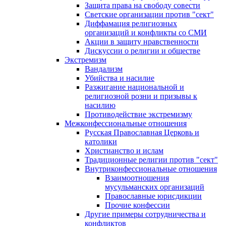
Защита права на свободу совести
Светские организации против "сект"
Диффамация религиозных
организаций и конфликты со СМИ
Акции в защиту нравственности
Дискуссии о религии и обществе
Экстремизм
Вандализм
Убийства и насилие
Разжигание национальной и
религиозной розни и призывы к
насилию
Противодействие экстремизму
Межконфессиональные отношения
Русская Православная Церковь и
католики
Христианство и ислам
Традиционные религии против "сект"
Внутриконфессиональные отношения
Взаимоотношения
мусульманских организаций
Православные юрисдикции
Прочие конфессии
Другие примеры сотрудничества и
конфликтов