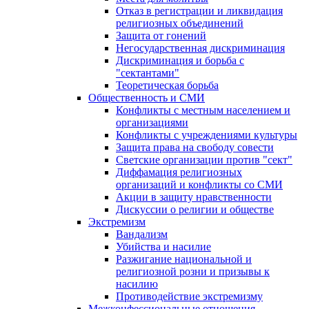
Отказ в регистрации и ликвидация
религиозных объединений
Защита от гонений
Негосударственная дискриминация
Дискриминация и борьба с
"сектантами"
Теоретическая борьба
Общественность и СМИ
Конфликты с местным населением и
организациями
Конфликты с учреждениями культуры
Защита права на свободу совести
Светские организации против "сект"
Диффамация религиозных
организаций и конфликты со СМИ
Акции в защиту нравственности
Дискуссии о религии и обществе
Экстремизм
Вандализм
Убийства и насилие
Разжигание национальной и
религиозной розни и призывы к
насилию
Противодействие экстремизму
Межконфессиональные отношения