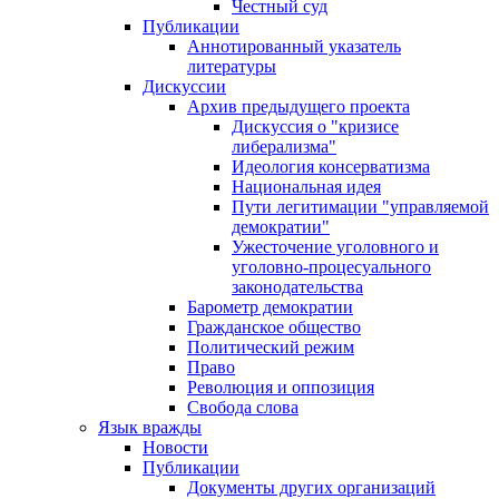
Честный суд
Публикации
Аннотированный указатель
литературы
Дискуссии
Архив предыдущего проекта
Дискуссия о "кризисе
либерализма"
Идеология консерватизма
Национальная идея
Пути легитимации "управляемой
демократии"
Ужесточение уголовного и
уголовно-процесуального
законодательства
Барометр демократии
Гражданское общество
Политический режим
Право
Революция и оппозиция
Свобода слова
Язык вражды
Новости
Публикации
Документы других организаций