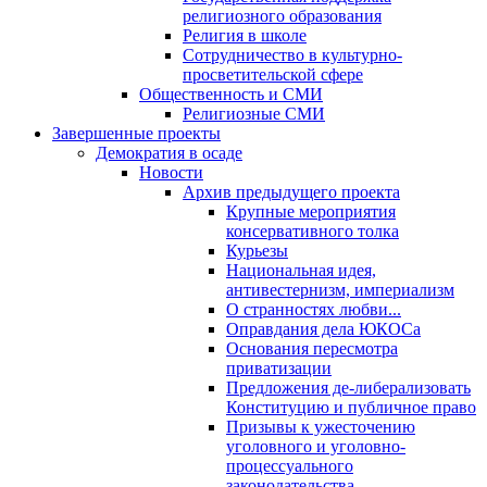
религиозного образования
Религия в школе
Сотрудничество в культурно-
просветительской сфере
Общественность и СМИ
Религиозные СМИ
Завершенные проекты
Демократия в осаде
Новости
Архив предыдущего проекта
Крупные мероприятия
консервативного толка
Курьезы
Национальная идея,
антивестернизм, империализм
О странностях любви...
Оправдания дела ЮКОСа
Основания пересмотра
приватизации
Предложения де-либерализовать
Конституцию и публичное право
Призывы к ужесточению
уголовного и уголовно-
процессуального
законодательства