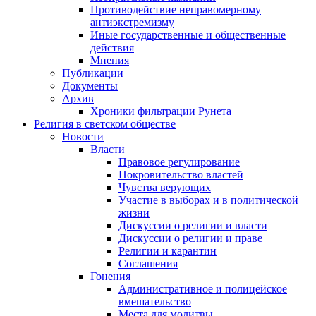
Противодействие неправомерному
антиэкстремизму
Иные государственные и общественные
действия
Мнения
Публикации
Документы
Архив
Хроники фильтрации Рунета
Религия в светском обществе
Новости
Власти
Правовое регулирование
Покровительство властей
Чувства верующих
Участие в выборах и в политической
жизни
Дискуссии о религии и власти
Дискуссии о религии и праве
Религии и карантин
Соглашения
Гонения
Административное и полицейское
вмешательство
Места для молитвы