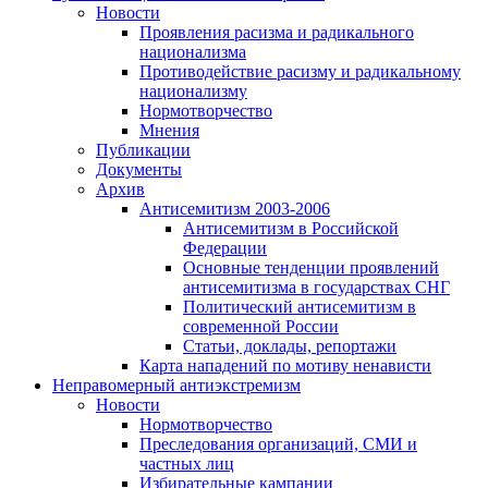
Новости
Проявления расизма и радикального
национализма
Противодействие расизму и радикальному
национализму
Нормотворчество
Мнения
Публикации
Документы
Архив
Антисемитизм 2003-2006
Антисемитизм в Российской
Федерации
Основные тенденции проявлений
антисемитизма в государствах СНГ
Политический антисемитизм в
современной России
Статьи, доклады, репортажи
Карта нападений по мотиву ненависти
Неправомерный антиэкстремизм
Новости
Нормотворчество
Преследования организаций, СМИ и
частных лиц
Избирательные кампании