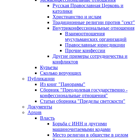
Русская Православная Церковь и
католики
Христианство и ислам
Традиционные религии против "сект"
Внутриконфессиональные отношения
Взаимоотношения
мусульманских организаций
Православные юрисдикции
Прочие конфессии
Другие примеры сотрудничества и
конфликтов
Курьезы
Сколько верующих
Публикации
Из книг "Панорамы"
Сборник "Преодолевая государственно -
конфессиональные отношения"
Статьи сборника "Пределы светскости"
Документы
Архив
Власть
Борьба с ИНН и другими
машиночитаемыми кодами
Место религии в обществе в целом