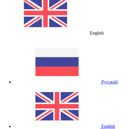
English
Русский
English