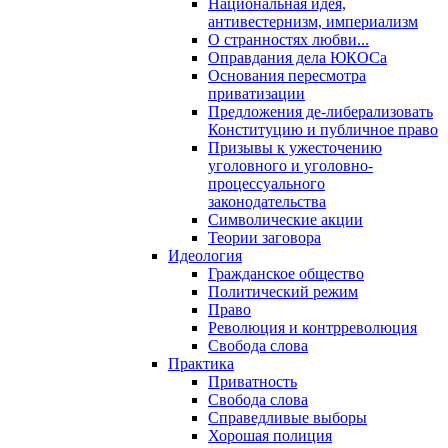
Национальная идея,
антивестернизм, империализм
О странностях любви...
Оправдания дела ЮКОСа
Основания пересмотра
приватизации
Предложения де-либерализовать
Конституцию и публичное право
Призывы к ужесточению
уголовного и уголовно-
процессуального
законодательства
Символические акции
Теории заговора
Идеология
Гражданское общество
Политический режим
Право
Революция и контрреволюция
Свобода слова
Практика
Приватность
Свобода слова
Справедливые выборы
Хорошая полиция