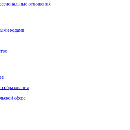
фессиональные отношения"
мыми кодами
ство
ве
го образования
льской сфере