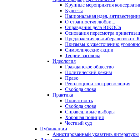
Крупные мероприятия консервати
Курьезы
Национальная идея, антивестерни
О странностях любви...
Оправдания дела ЮКОСа
Основания пересмотра приватиза
Предложения де-либерализовать 
Призывы к ужесточению уголовног
Символические акции
Теории заговора
Идеология
Гражданское общество
Политический режим
Право
Революция и контрреволюция
Свобода слова
Практика
Приватность
Свобода слова
Справедливые выборы
Хорошая полиция
Честный суд
Публикации
Аннотированный указатель литературы
Дискуссии