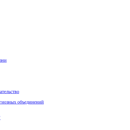
изни
ательство
игиозных объединений
"