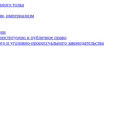
вного толка
зм, империализм
ции
Конституцию и публичное право
о и уголовно-процессуального законодательства