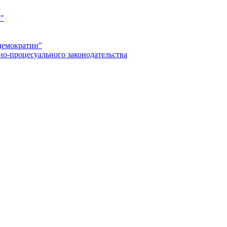
а"
демократии"
но-процесуального законодательства