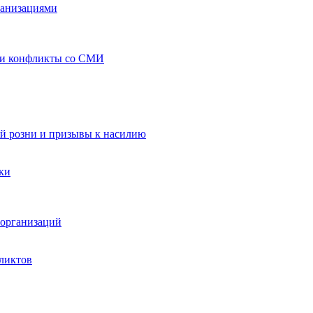
ганизациями
 и конфликты со СМИ
й розни и призывы к насилию
ки
организаций
ликтов