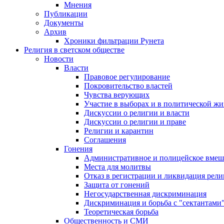
Мнения
Публикации
Документы
Архив
Хроники фильтрации Рунета
Религия в светском обществе
Новости
Власти
Правовое регулирование
Покровительство властей
Чувства верующих
Участие в выборах и в политической ж
Дискуссии о религии и власти
Дискуссии о религии и праве
Религии и карантин
Соглашения
Гонения
Административное и полицейское вмеш
Места для молитвы
Отказ в регистрации и ликвидация рел
Защита от гонений
Негосударственная дискриминация
Дискриминация и борьба с "сектантами
Теоретическая борьба
Общественность и СМИ