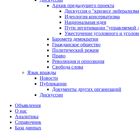
Архив предыдущего проекта
Дискуссия о "кризисе либерализм
Идеология консерватизма
Национальная идея
Пути легитимации "управляемой 
Ужесточение уголовного и уголов
Барометр демократии
Гражданское общество
Политический режим
Право
Революция и оппозиция
Свобода слова
Язык вражды
Новости
Публикации
Документы других организаций
Дискуссии
Объявления
О нас
Аналитика
Справочник
База данных