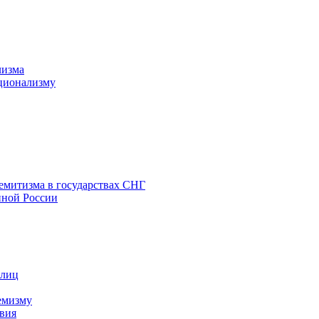
лизма
ционализму
емитизма в государствах СНГ
нной России
 лиц
емизму
вия