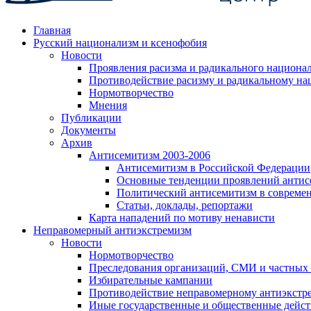
Главная
Русский национализм и ксенофобия
Новости
Проявления расизма и радикального национа
Противодействие расизму и радикальному на
Нормотворчество
Мнения
Публикации
Документы
Архив
Антисемитизм 2003-2006
Антисемитизм в Российской Федерации
Основные тенденции проявлений антис
Политический антисемитизм в совреме
Статьи, доклады, репортажи
Карта нападений по мотиву ненависти
Неправомерный антиэкстремизм
Новости
Нормотворчество
Преследования организаций, СМИ и частных
Избирательные кампании
Противодействие неправомерному антиэкстр
Иные государственные и общественные дейст