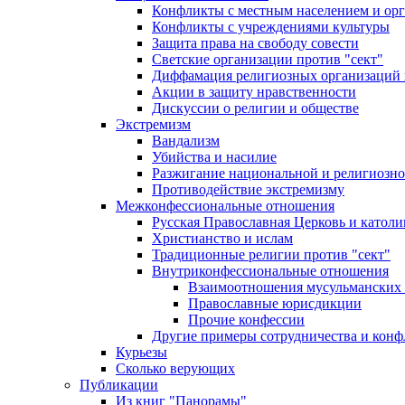
Конфликты с местным населением и ор
Конфликты с учреждениями культуры
Защита права на свободу совести
Светские организации против "сект"
Диффамация религиозных организаций
Акции в защиту нравственности
Дискуссии о религии и обществе
Экстремизм
Вандализм
Убийства и насилие
Разжигание национальной и религиозно
Противодействие экстремизму
Межконфессиональные отношения
Русская Православная Церковь и католи
Христианство и ислам
Традиционные религии против "сект"
Внутриконфессиональные отношения
Взаимоотношения мусульманских 
Православные юрисдикции
Прочие конфессии
Другие примеры сотрудничества и конф
Курьезы
Сколько верующих
Публикации
Из книг "Панорамы"