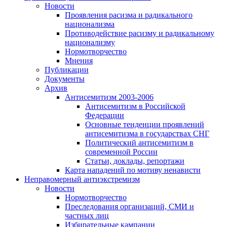
Новости
Проявления расизма и радикального
национализма
Противодействие расизму и радикальному
национализму
Нормотворчество
Мнения
Публикации
Документы
Архив
Антисемитизм 2003-2006
Антисемитизм в Российской
Федерации
Основные тенденции проявлений
антисемитизма в государствах СНГ
Политический антисемитизм в
современной России
Статьи, доклады, репортажи
Карта нападений по мотиву ненависти
Неправомерный антиэкстремизм
Новости
Нормотворчество
Преследования организаций, СМИ и
частных лиц
Избирательные кампании