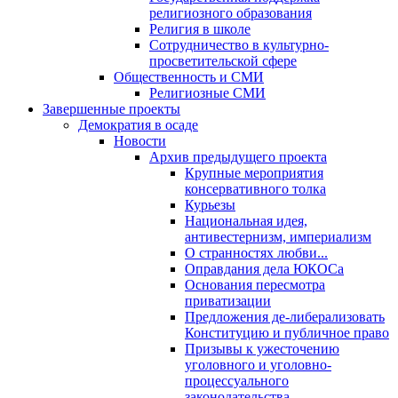
религиозного образования
Религия в школе
Сотрудничество в культурно-
просветительской сфере
Общественность и СМИ
Религиозные СМИ
Завершенные проекты
Демократия в осаде
Новости
Архив предыдущего проекта
Крупные мероприятия
консервативного толка
Курьезы
Национальная идея,
антивестернизм, империализм
О странностях любви...
Оправдания дела ЮКОСа
Основания пересмотра
приватизации
Предложения де-либерализовать
Конституцию и публичное право
Призывы к ужесточению
уголовного и уголовно-
процессуального
законодательства