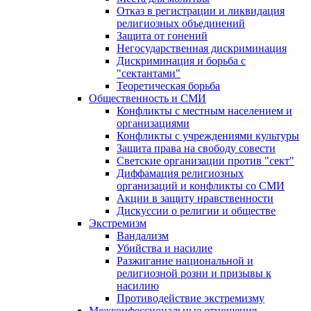
Отказ в регистрации и ликвидация
религиозных объединений
Защита от гонений
Негосударственная дискриминация
Дискриминация и борьба с
"сектантами"
Теоретическая борьба
Общественность и СМИ
Конфликты с местным населением и
организациями
Конфликты с учреждениями культуры
Защита права на свободу совести
Светские организации против "сект"
Диффамация религиозных
организаций и конфликты со СМИ
Акции в защиту нравственности
Дискуссии о религии и обществе
Экстремизм
Вандализм
Убийства и насилие
Разжигание национальной и
религиозной розни и призывы к
насилию
Противодействие экстремизму
Межконфессиональные отношения