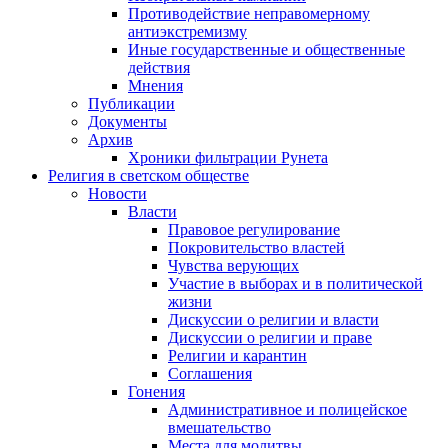
Противодействие неправомерному
антиэкстремизму
Иные государственные и общественные
действия
Мнения
Публикации
Документы
Архив
Хроники фильтрации Рунета
Религия в светском обществе
Новости
Власти
Правовое регулирование
Покровительство властей
Чувства верующих
Участие в выборах и в политической
жизни
Дискуссии о религии и власти
Дискуссии о религии и праве
Религии и карантин
Соглашения
Гонения
Административное и полицейское
вмешательство
Места для молитвы