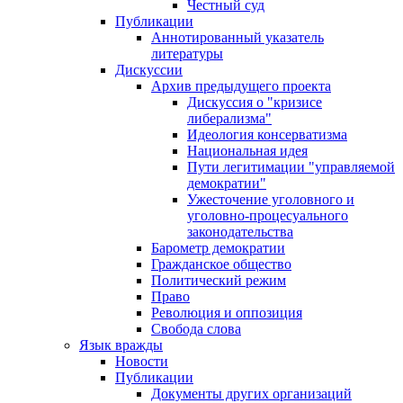
Честный суд
Публикации
Аннотированный указатель
литературы
Дискуссии
Архив предыдущего проекта
Дискуссия о "кризисе
либерализма"
Идеология консерватизма
Национальная идея
Пути легитимации "управляемой
демократии"
Ужесточение уголовного и
уголовно-процесуального
законодательства
Барометр демократии
Гражданское общество
Политический режим
Право
Революция и оппозиция
Свобода слова
Язык вражды
Новости
Публикации
Документы других организаций