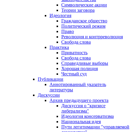
Символические акции
Теории заговора
Идеология
Гражданское общество
Политический режим
Право
Революция и контрреволюция
Свобода слова
Практика
Приватность
Свобода слова
Справедливые выборы
Хорошая полиция
Честный суд
Публикации
Аннотированный указатель
литературы
Дискуссии
Архив предыдущего проекта
Дискуссия о "кризисе
либерализма"
Идеология консерватизма
Национальная идея
Пути легитимации "управляемой