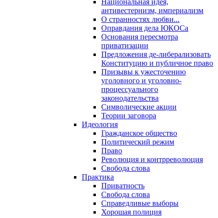
Национальная идея,
антивестернизм, империализм
О странностях любви...
Оправдания дела ЮКОСа
Основания пересмотра
приватизации
Предложения де-либерализовать
Конституцию и публичное право
Призывы к ужесточению
уголовного и уголовно-
процессуального
законодательства
Символические акции
Теории заговора
Идеология
Гражданское общество
Политический режим
Право
Революция и контрреволюция
Свобода слова
Практика
Приватность
Свобода слова
Справедливые выборы
Хорошая полиция