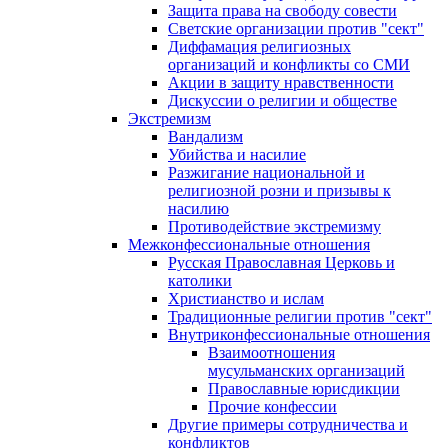
Защита права на свободу совести
Светские организации против "сект"
Диффамация религиозных
организаций и конфликты со СМИ
Акции в защиту нравственности
Дискуссии о религии и обществе
Экстремизм
Вандализм
Убийства и насилие
Разжигание национальной и
религиозной розни и призывы к
насилию
Противодействие экстремизму
Межконфессиональные отношения
Русская Православная Церковь и
католики
Христианство и ислам
Традиционные религии против "сект"
Внутриконфессиональные отношения
Взаимоотношения
мусульманских организаций
Православные юрисдикции
Прочие конфессии
Другие примеры сотрудничества и
конфликтов