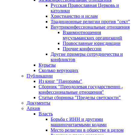
Русская Православная Церковь и
католики
Христианство и ислам
Традиционные религии против "сект"
Внутриконфессиональные отношения
Взаимоотношения
мусульманских организаций
Православные юрисдикции
Прочие конфессии
Другие примеры сотрудничества и
конфликтов
Курьезы
Сколько верующих
Публикации
Из книг "Панорамы"
Сборник "Преодолевая государственно -
конфессиональные отношения"
Статьи сборника "Пределы светскости"
Документы
Архив
Власть
Борьба с ИНН и другими
машиночитаемыми кодами
Место религии в обществе в целом