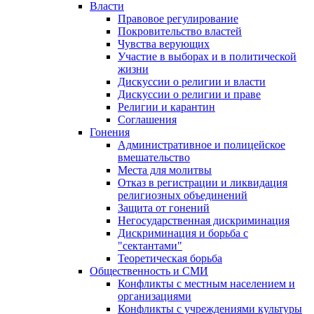
Власти
Правовое регулирование
Покровительство властей
Чувства верующих
Участие в выборах и в политической
жизни
Дискуссии о религии и власти
Дискуссии о религии и праве
Религии и карантин
Соглашения
Гонения
Административное и полицейское
вмешательство
Места для молитвы
Отказ в регистрации и ликвидация
религиозных объединений
Защита от гонений
Негосударственная дискриминация
Дискриминация и борьба с
"сектантами"
Теоретическая борьба
Общественность и СМИ
Конфликты с местным населением и
организациями
Конфликты с учреждениями культуры