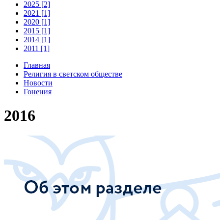
2025 [2]
2021 [1]
2020 [1]
2015 [1]
2014 [1]
2011 [1]
Главная
Религия в светском обществе
Новости
Гонения
2016