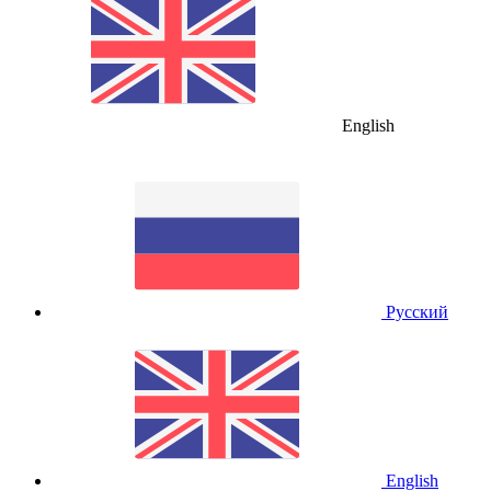
English
Русский
English