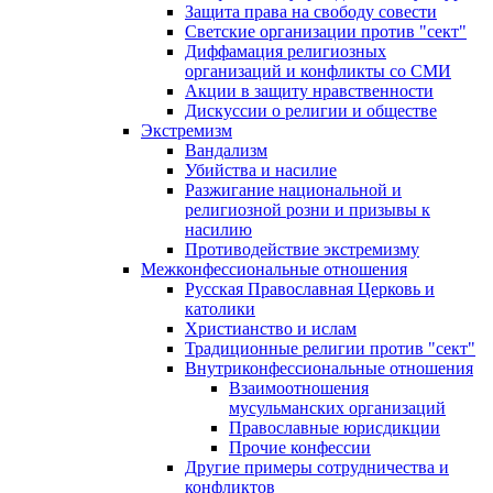
Защита права на свободу совести
Светские организации против "сект"
Диффамация религиозных
организаций и конфликты со СМИ
Акции в защиту нравственности
Дискуссии о религии и обществе
Экстремизм
Вандализм
Убийства и насилие
Разжигание национальной и
религиозной розни и призывы к
насилию
Противодействие экстремизму
Межконфессиональные отношения
Русская Православная Церковь и
католики
Христианство и ислам
Традиционные религии против "сект"
Внутриконфессиональные отношения
Взаимоотношения
мусульманских организаций
Православные юрисдикции
Прочие конфессии
Другие примеры сотрудничества и
конфликтов