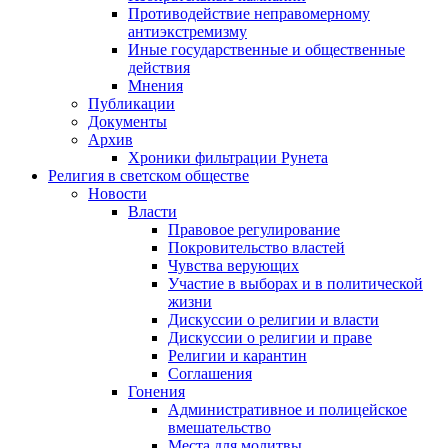
Противодействие неправомерному
антиэкстремизму
Иные государственные и общественные
действия
Мнения
Публикации
Документы
Архив
Хроники фильтрации Рунета
Религия в светском обществе
Новости
Власти
Правовое регулирование
Покровительство властей
Чувства верующих
Участие в выборах и в политической
жизни
Дискуссии о религии и власти
Дискуссии о религии и праве
Религии и карантин
Соглашения
Гонения
Административное и полицейское
вмешательство
Места для молитвы