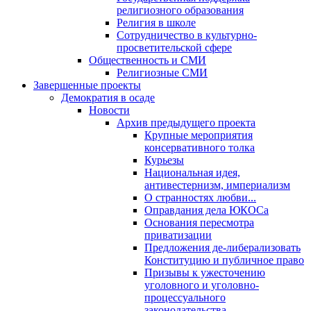
религиозного образования
Религия в школе
Сотрудничество в культурно-
просветительской сфере
Общественность и СМИ
Религиозные СМИ
Завершенные проекты
Демократия в осаде
Новости
Архив предыдущего проекта
Крупные мероприятия
консервативного толка
Курьезы
Национальная идея,
антивестернизм, империализм
О странностях любви...
Оправдания дела ЮКОСа
Основания пересмотра
приватизации
Предложения де-либерализовать
Конституцию и публичное право
Призывы к ужесточению
уголовного и уголовно-
процессуального
законодательства