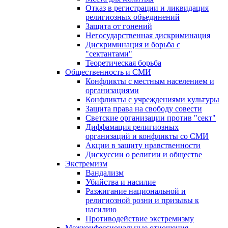
Отказ в регистрации и ликвидация
религиозных объединений
Защита от гонений
Негосударственная дискриминация
Дискриминация и борьба с
"сектантами"
Теоретическая борьба
Общественность и СМИ
Конфликты с местным населением и
организациями
Конфликты с учреждениями культуры
Защита права на свободу совести
Светские организации против "сект"
Диффамация религиозных
организаций и конфликты со СМИ
Акции в защиту нравственности
Дискуссии о религии и обществе
Экстремизм
Вандализм
Убийства и насилие
Разжигание национальной и
религиозной розни и призывы к
насилию
Противодействие экстремизму
Межконфессиональные отношения