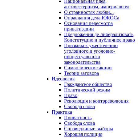
Национальная идея,
антивестернизм, империализм
О странностях любви...
Оправдания дела ЮКОСа
Основания пересмотра
приватизации
Предложения де-либерализовать
Конституцию и публичное право
Призывы к ужесточению
уголовного и уголовно-
процессуального
законодательства
Символические акции
Теории заговора
Идеология
Гражданское общество
Политический режим
Право
Революция и контрреволюция
Свобода слова
Практика
Приватность
Свобода слова
Справедливые выборы
Хорошая полиция