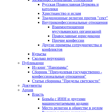
Русская Православная Церковь и
католики
Христианство и ислам
Традиционные религии против "сект"
Внутриконфессиональные отношения
Взаимоотношения
мусульманских организаций
Православные юрисдикции
Прочие конфессии
Другие примеры сотрудничества и
конфликтов
Курьезы
Сколько верующих
Публикации
Из книг "Панорамы"
Сборник "Преодолевая государственно -
конфессиональные отношения"
Статьи сборника "Пределы светскости"
Документы
Архив
Власть
Борьба с ИНН и другими
машиночитаемыми кодами
Место религии в обществе в целом