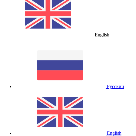
English
Русский
English