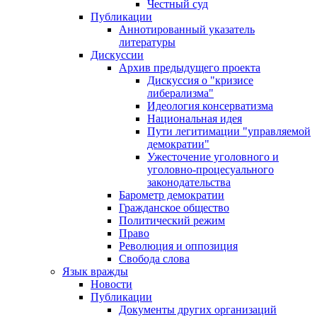
Честный суд
Публикации
Аннотированный указатель
литературы
Дискуссии
Архив предыдущего проекта
Дискуссия о "кризисе
либерализма"
Идеология консерватизма
Национальная идея
Пути легитимации "управляемой
демократии"
Ужесточение уголовного и
уголовно-процесуального
законодательства
Барометр демократии
Гражданское общество
Политический режим
Право
Революция и оппозиция
Свобода слова
Язык вражды
Новости
Публикации
Документы других организаций