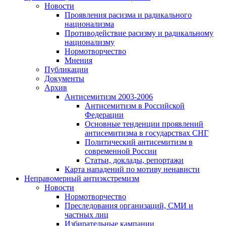
Новости
Проявления расизма и радикального
национализма
Противодействие расизму и радикальному
национализму
Нормотворчество
Мнения
Публикации
Документы
Архив
Антисемитизм 2003-2006
Антисемитизм в Российской
Федерации
Основные тенденции проявлений
антисемитизма в государствах СНГ
Политический антисемитизм в
современной России
Статьи, доклады, репортажи
Карта нападений по мотиву ненависти
Неправомерный антиэкстремизм
Новости
Нормотворчество
Преследования организаций, СМИ и
частных лиц
Избирательные кампании