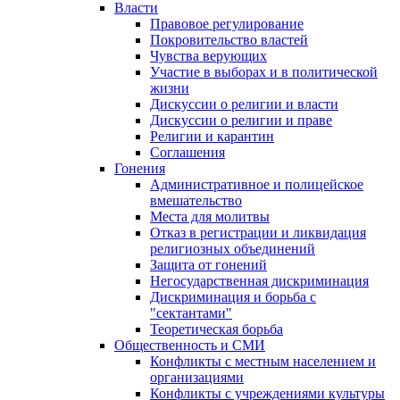
Власти
Правовое регулирование
Покровительство властей
Чувства верующих
Участие в выборах и в политической
жизни
Дискуссии о религии и власти
Дискуссии о религии и праве
Религии и карантин
Соглашения
Гонения
Административное и полицейское
вмешательство
Места для молитвы
Отказ в регистрации и ликвидация
религиозных объединений
Защита от гонений
Негосударственная дискриминация
Дискриминация и борьба с
"сектантами"
Теоретическая борьба
Общественность и СМИ
Конфликты с местным населением и
организациями
Конфликты с учреждениями культуры