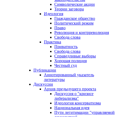
Символические акции
Теории заговора
Идеология
Гражданское общество
Политический режим
Право
Революция и контрреволюция
Свобода слова
Практика
Приватность
Свобода слова
Справедливые выборы
Хорошая полиция
Честный суд
Публикации
Аннотированный указатель
литературы
Дискуссии
Архив предыдущего проекта
Дискуссия о "кризисе
либерализма"
Идеология консерватизма
Национальная идея
Пути легитимации "управляемой