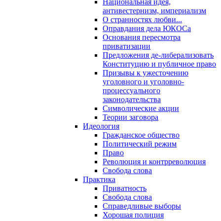
Национальная идея,
антивестернизм, империализм
О странностях любви...
Оправдания дела ЮКОСа
Основания пересмотра
приватизации
Предложения де-либерализовать
Конституцию и публичное право
Призывы к ужесточению
уголовного и уголовно-
процессуального
законодательства
Символические акции
Теории заговора
Идеология
Гражданское общество
Политический режим
Право
Революция и контрреволюция
Свобода слова
Практика
Приватность
Свобода слова
Справедливые выборы
Хорошая полиция