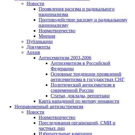
Новости
Проявления расизма и радикального
национализма
Противодействие расизму и радикальному
национализму
Нормотворчество
Мнения
Публикации
Документы
Архив
Антисемитизм 2003-2006
Антисемитизм в Российской
Федерации
Основные тенденции проявлений
антисемитизма в государствах СНГ
Политический антисемитизм в
современной России
Статьи, доклады, репортажи
Карта нападений по мотиву ненависти
Неправомерный антиэкстремизм
Новости
Нормотворчество
Преследования организаций, СМИ и
частных лиц
Избирательные кампании