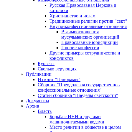
Русская Православная Церковь и
католики
Христианство и ислам
Традиционные религии против "сект"
Внутриконфессиональные отношения
Взаимоотношения
мусульманских организаций
Православные юрисдикции
Прочие конфессии
Другие примеры сотрудничества и
конфликтов
Курьезы
Сколько верующих
Публикации
Из книг "Панорамы"
Сборник "Преодолевая государственно -
конфессиональные отношения"
Статьи сборника "Пределы светскости"
Документы
Архив
Власть
Борьба с ИНН и другими
машиночитаемыми кодами
Место религии в обществе в целом