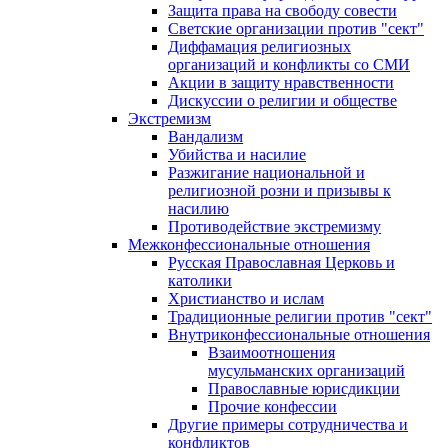
Защита права на свободу совести
Светские организации против "сект"
Диффамация религиозных
организаций и конфликты со СМИ
Акции в защиту нравственности
Дискуссии о религии и обществе
Экстремизм
Вандализм
Убийства и насилие
Разжигание национальной и
религиозной розни и призывы к
насилию
Противодействие экстремизму
Межконфессиональные отношения
Русская Православная Церковь и
католики
Христианство и ислам
Традиционные религии против "сект"
Внутриконфессиональные отношения
Взаимоотношения
мусульманских организаций
Православные юрисдикции
Прочие конфессии
Другие примеры сотрудничества и
конфликтов