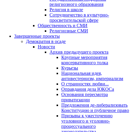
религиозного образования
Религия в школе
Сотрудничество в культурно-
просветительской сфере
Общественность и СМИ
Религиозные СМИ
Завершенные проекты
Демократия в осаде
Новости
Архив предыдущего проекта
Крупные мероприятия
консервативного толка
Курьезы
Национальная идея,
антивестернизм, империализм
О странностях любви...
Оправдания дела ЮКОСа
Основания пересмотра
приватизации
Предложения де-либерализовать
Конституцию и публичное право
Призывы к ужесточению
уголовного и уголовно-
процессуального
законодательства