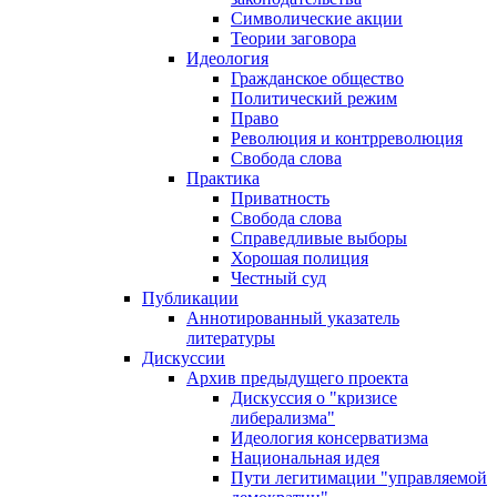
Символические акции
Теории заговора
Идеология
Гражданское общество
Политический режим
Право
Революция и контрреволюция
Свобода слова
Практика
Приватность
Свобода слова
Справедливые выборы
Хорошая полиция
Честный суд
Публикации
Аннотированный указатель
литературы
Дискуссии
Архив предыдущего проекта
Дискуссия о "кризисе
либерализма"
Идеология консерватизма
Национальная идея
Пути легитимации "управляемой