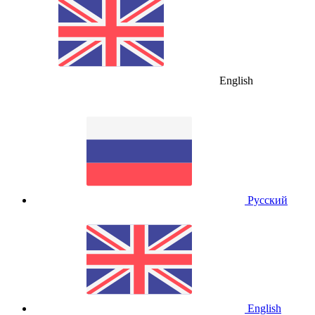
English
Русский
English