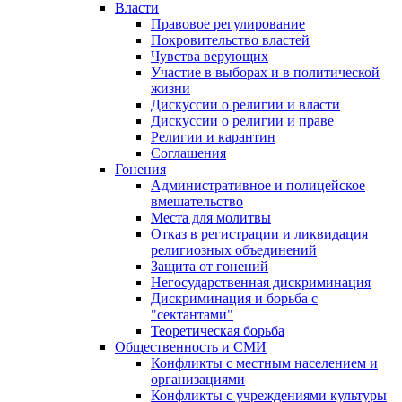
Власти
Правовое регулирование
Покровительство властей
Чувства верующих
Участие в выборах и в политической
жизни
Дискуссии о религии и власти
Дискуссии о религии и праве
Религии и карантин
Соглашения
Гонения
Административное и полицейское
вмешательство
Места для молитвы
Отказ в регистрации и ликвидация
религиозных объединений
Защита от гонений
Негосударственная дискриминация
Дискриминация и борьба с
"сектантами"
Теоретическая борьба
Общественность и СМИ
Конфликты с местным населением и
организациями
Конфликты с учреждениями культуры