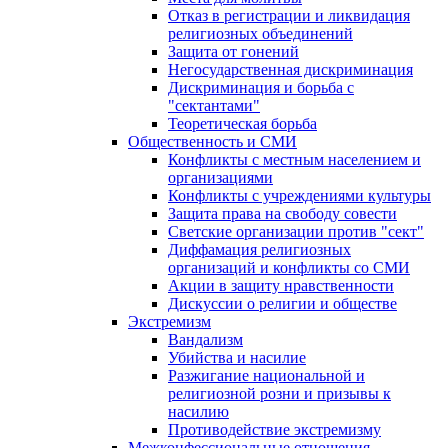
Отказ в регистрации и ликвидация
религиозных объединений
Защита от гонений
Негосударственная дискриминация
Дискриминация и борьба с
"сектантами"
Теоретическая борьба
Общественность и СМИ
Конфликты с местным населением и
организациями
Конфликты с учреждениями культуры
Защита права на свободу совести
Светские организации против "сект"
Диффамация религиозных
организаций и конфликты со СМИ
Акции в защиту нравственности
Дискуссии о религии и обществе
Экстремизм
Вандализм
Убийства и насилие
Разжигание национальной и
религиозной розни и призывы к
насилию
Противодействие экстремизму
Межконфессиональные отношения