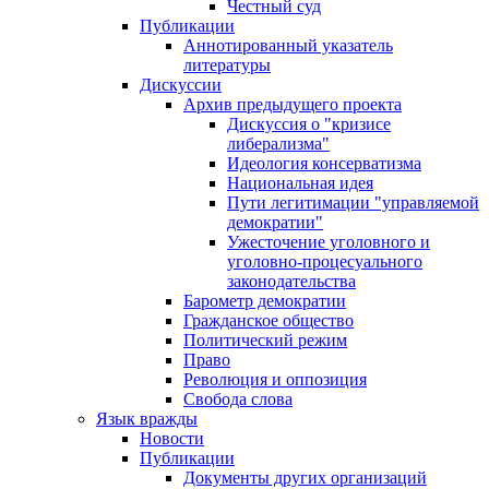
Честный суд
Публикации
Аннотированный указатель
литературы
Дискуссии
Архив предыдущего проекта
Дискуссия о "кризисе
либерализма"
Идеология консерватизма
Национальная идея
Пути легитимации "управляемой
демократии"
Ужесточение уголовного и
уголовно-процесуального
законодательства
Барометр демократии
Гражданское общество
Политический режим
Право
Революция и оппозиция
Свобода слова
Язык вражды
Новости
Публикации
Документы других организаций