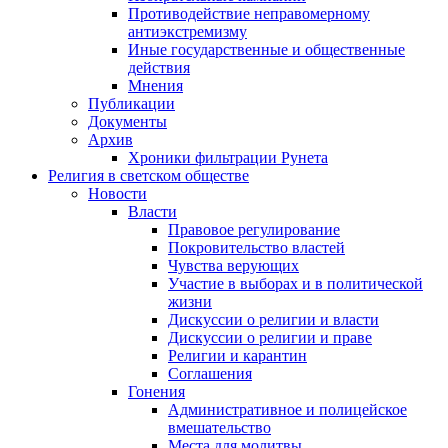
Противодействие неправомерному
антиэкстремизму
Иные государственные и общественные
действия
Мнения
Публикации
Документы
Архив
Хроники фильтрации Рунета
Религия в светском обществе
Новости
Власти
Правовое регулирование
Покровительство властей
Чувства верующих
Участие в выборах и в политической
жизни
Дискуссии о религии и власти
Дискуссии о религии и праве
Религии и карантин
Соглашения
Гонения
Административное и полицейское
вмешательство
Места для молитвы