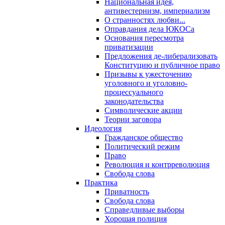
Национальная идея,
антивестернизм, империализм
О странностях любви...
Оправдания дела ЮКОСа
Основания пересмотра
приватизации
Предложения де-либерализовать
Конституцию и публичное право
Призывы к ужесточению
уголовного и уголовно-
процессуального
законодательства
Символические акции
Теории заговора
Идеология
Гражданское общество
Политический режим
Право
Революция и контрреволюция
Свобода слова
Практика
Приватность
Свобода слова
Справедливые выборы
Хорошая полиция