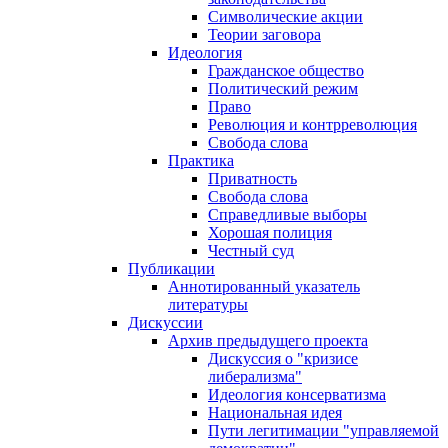
Символические акции
Теории заговора
Идеология
Гражданское общество
Политический режим
Право
Революция и контрреволюция
Свобода слова
Практика
Приватность
Свобода слова
Справедливые выборы
Хорошая полиция
Честный суд
Публикации
Аннотированный указатель
литературы
Дискуссии
Архив предыдущего проекта
Дискуссия о "кризисе
либерализма"
Идеология консерватизма
Национальная идея
Пути легитимации "управляемой