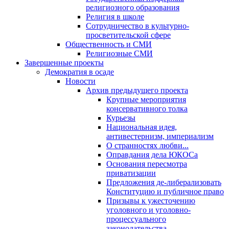
религиозного образования
Религия в школе
Сотрудничество в культурно-
просветительской сфере
Общественность и СМИ
Религиозные СМИ
Завершенные проекты
Демократия в осаде
Новости
Архив предыдущего проекта
Крупные мероприятия
консервативного толка
Курьезы
Национальная идея,
антивестернизм, империализм
О странностях любви...
Оправдания дела ЮКОСа
Основания пересмотра
приватизации
Предложения де-либерализовать
Конституцию и публичное право
Призывы к ужесточению
уголовного и уголовно-
процессуального
законодательства