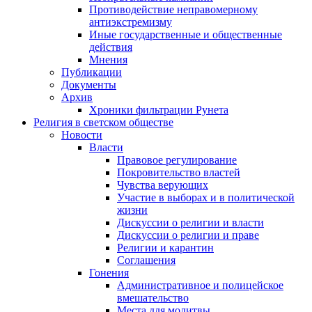
Противодействие неправомерному
антиэкстремизму
Иные государственные и общественные
действия
Мнения
Публикации
Документы
Архив
Хроники фильтрации Рунета
Религия в светском обществе
Новости
Власти
Правовое регулирование
Покровительство властей
Чувства верующих
Участие в выборах и в политической
жизни
Дискуссии о религии и власти
Дискуссии о религии и праве
Религии и карантин
Соглашения
Гонения
Административное и полицейское
вмешательство
Места для молитвы