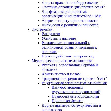
Защита права на свободу совести
Светские организации против "сект"
Диффамация религиозных
организаций и конфликты со СМИ
Акции в защиту нравственности
Дискуссии о религии и обществе
Экстремизм
Вандализм
Убийства и насилие
Разжигание национальной и
религиозной розни и призывы к
насилию
Противодействие экстремизму
Межконфессиональные отношения
Русская Православная Церковь и
католики
Христианство и ислам
Традиционные религии против "сект"
Внутриконфессиональные отношения
Взаимоотношения
мусульманских организаций
Православные юрисдикции
Прочие конфессии
Другие примеры сотрудничества и
конфликтов