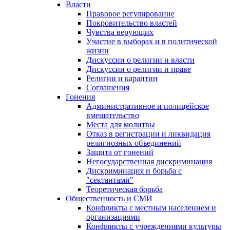
Власти
Правовое регулирование
Покровительство властей
Чувства верующих
Участие в выборах и в политической
жизни
Дискуссии о религии и власти
Дискуссии о религии и праве
Религии и карантин
Соглашения
Гонения
Административное и полицейское
вмешательство
Места для молитвы
Отказ в регистрации и ликвидация
религиозных объединений
Защита от гонений
Негосударственная дискриминация
Дискриминация и борьба с
"сектантами"
Теоретическая борьба
Общественность и СМИ
Конфликты с местным населением и
организациями
Конфликты с учреждениями культуры