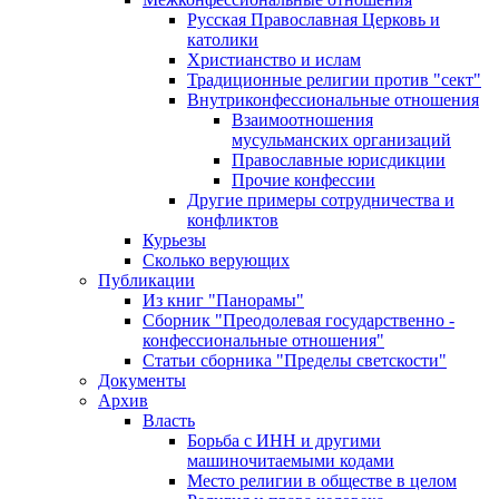
Русская Православная Церковь и
католики
Христианство и ислам
Традиционные религии против "сект"
Внутриконфессиональные отношения
Взаимоотношения
мусульманских организаций
Православные юрисдикции
Прочие конфессии
Другие примеры сотрудничества и
конфликтов
Курьезы
Сколько верующих
Публикации
Из книг "Панорамы"
Сборник "Преодолевая государственно -
конфессиональные отношения"
Статьи сборника "Пределы светскости"
Документы
Архив
Власть
Борьба с ИНН и другими
машиночитаемыми кодами
Место религии в обществе в целом