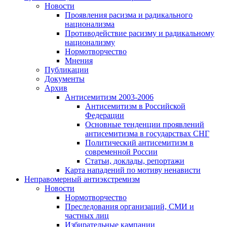
Новости
Проявления расизма и радикального
национализма
Противодействие расизму и радикальному
национализму
Нормотворчество
Мнения
Публикации
Документы
Архив
Антисемитизм 2003-2006
Антисемитизм в Российской
Федерации
Основные тенденции проявлений
антисемитизма в государствах СНГ
Политический антисемитизм в
современной России
Статьи, доклады, репортажи
Карта нападений по мотиву ненависти
Неправомерный антиэкстремизм
Новости
Нормотворчество
Преследования организаций, СМИ и
частных лиц
Избирательные кампании