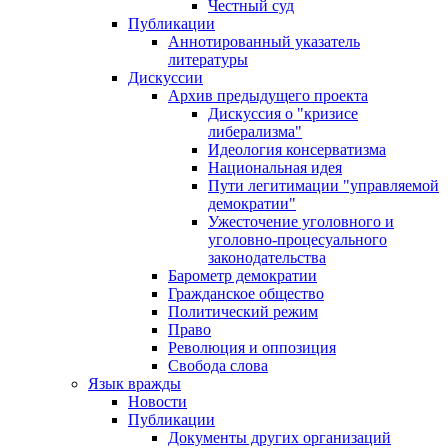
Честный суд
Публикации
Аннотированный указатель
литературы
Дискуссии
Архив предыдущего проекта
Дискуссия о "кризисе
либерализма"
Идеология консерватизма
Национальная идея
Пути легитимации "управляемой
демократии"
Ужесточение уголовного и
уголовно-процесуального
законодательства
Барометр демократии
Гражданское общество
Политический режим
Право
Революция и оппозиция
Свобода слова
Язык вражды
Новости
Публикации
Документы других организаций