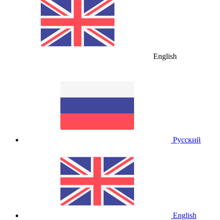
English
Русский
English