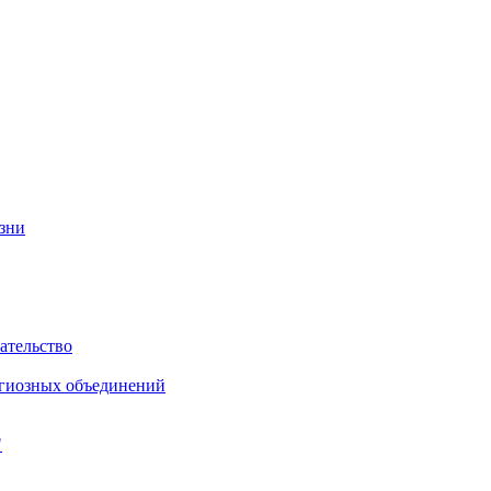
изни
ательство
игиозных объединений
"