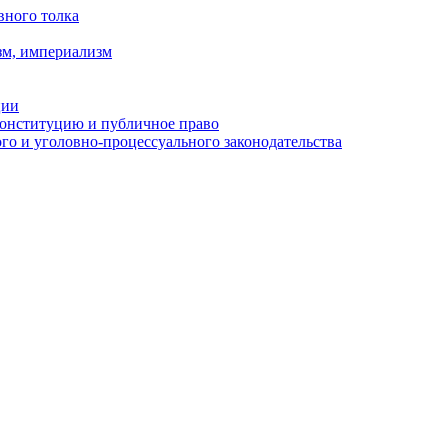
вного толка
зм, империализм
ции
Конституцию и публичное право
о и уголовно-процессуального законодательства