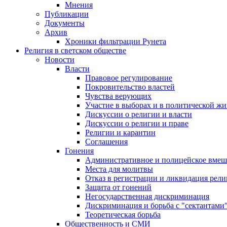
Мнения
Публикации
Документы
Архив
Хроники фильтрации Рунета
Религия в светском обществе
Новости
Власти
Правовое регулирование
Покровительство властей
Чувства верующих
Участие в выборах и в политической ж
Дискуссии о религии и власти
Дискуссии о религии и праве
Религии и карантин
Соглашения
Гонения
Административное и полицейское вмеш
Места для молитвы
Отказ в регистрации и ликвидация рел
Защита от гонений
Негосударственная дискриминация
Дискриминация и борьба с "сектантами
Теоретическая борьба
Общественность и СМИ