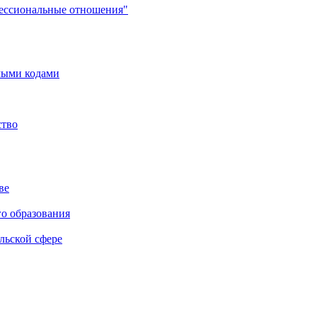
фессиональные отношения"
мыми кодами
ство
ве
го образования
льской сфере