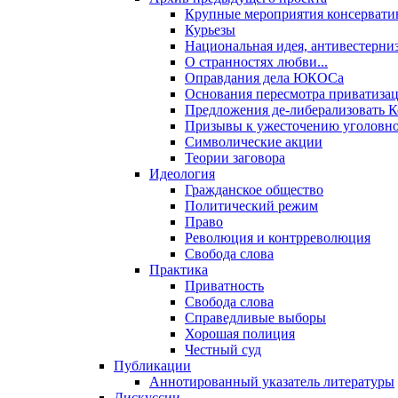
Крупные мероприятия консервати
Курьезы
Национальная идея, антивестерни
О странностях любви...
Оправдания дела ЮКОСа
Основания пересмотра приватиза
Предложения де-либерализовать 
Призывы к ужесточению уголовног
Символические акции
Теории заговора
Идеология
Гражданское общество
Политический режим
Право
Революция и контрреволюция
Свобода слова
Практика
Приватность
Свобода слова
Справедливые выборы
Хорошая полиция
Честный суд
Публикации
Аннотированный указатель литературы
Дискуссии