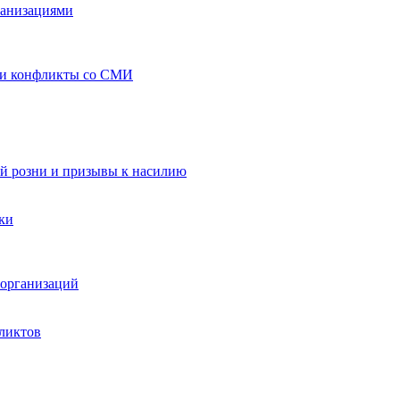
ганизациями
 и конфликты со СМИ
й розни и призывы к насилию
ки
организаций
ликтов