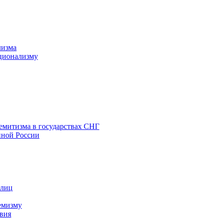
лизма
ционализму
емитизма в государствах СНГ
нной России
 лиц
емизму
вия