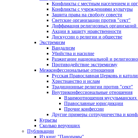
Конфликты с местным населением и ор
Конфликты с учреждениями культуры
Защита права на свободу совести
Светские организации против "сект"
Диффамация религиозных организаций
Акции в защиту нравственности
Дискуссии о религии и обществе
Экстремизм
Вандализм
Убийства и насилие
Разжигание национальной и религиозно
Противодействие экстремизму
Межконфессиональные отношения
Русская Православная Церковь и католи
Христианство и ислам
Традиционные религии против "сект"
Внутриконфессиональные отношения
Взаимоотношения мусульманских 
Православные юрисдикции
Прочие конфессии
Другие примеры сотрудничества и конф
Курьезы
Сколько верующих
Публикации
Из книг "Панорамы"