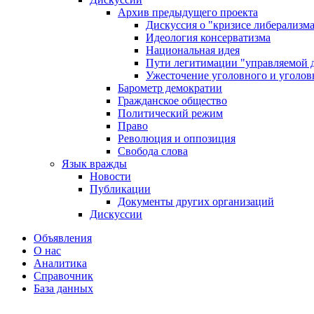
Архив предыдущего проекта
Дискуссия о "кризисе либерализм
Идеология консерватизма
Национальная идея
Пути легитимации "управляемой 
Ужесточение уголовного и уголов
Барометр демократии
Гражданское общество
Политический режим
Право
Революция и оппозиция
Свобода слова
Язык вражды
Новости
Публикации
Документы других организаций
Дискуссии
Объявления
О нас
Аналитика
Справочник
База данных