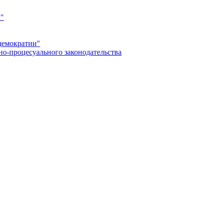
а"
демократии"
но-процесуального законодательства