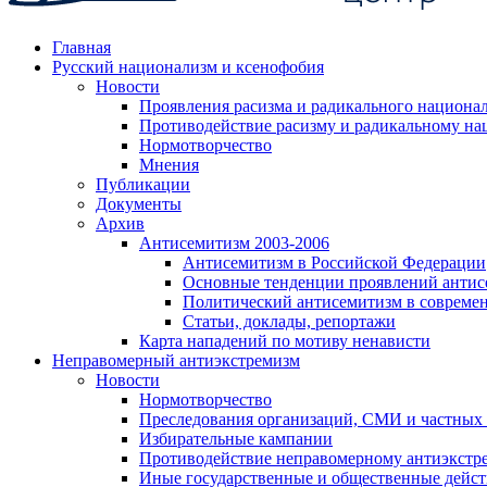
Главная
Русский национализм и ксенофобия
Новости
Проявления расизма и радикального национа
Противодействие расизму и радикальному на
Нормотворчество
Мнения
Публикации
Документы
Архив
Антисемитизм 2003-2006
Антисемитизм в Российской Федерации
Основные тенденции проявлений антис
Политический антисемитизм в совреме
Статьи, доклады, репортажи
Карта нападений по мотиву ненависти
Неправомерный антиэкстремизм
Новости
Нормотворчество
Преследования организаций, СМИ и частных
Избирательные кампании
Противодействие неправомерному антиэкстр
Иные государственные и общественные дейст