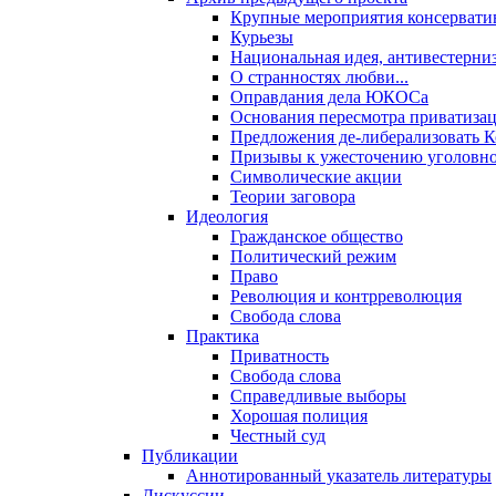
Крупные мероприятия консервати
Курьезы
Национальная идея, антивестерни
О странностях любви...
Оправдания дела ЮКОСа
Основания пересмотра приватиза
Предложения де-либерализовать 
Призывы к ужесточению уголовног
Символические акции
Теории заговора
Идеология
Гражданское общество
Политический режим
Право
Революция и контрреволюция
Свобода слова
Практика
Приватность
Свобода слова
Справедливые выборы
Хорошая полиция
Честный суд
Публикации
Аннотированный указатель литературы
Дискуссии