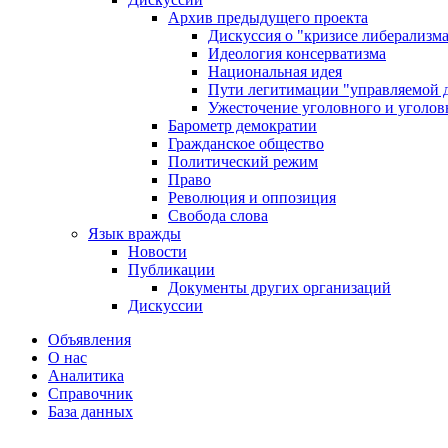
Архив предыдущего проекта
Дискуссия о "кризисе либерализм
Идеология консерватизма
Национальная идея
Пути легитимации "управляемой 
Ужесточение уголовного и уголов
Барометр демократии
Гражданское общество
Политический режим
Право
Революция и оппозиция
Свобода слова
Язык вражды
Новости
Публикации
Документы других организаций
Дискуссии
Объявления
О нас
Аналитика
Справочник
База данных