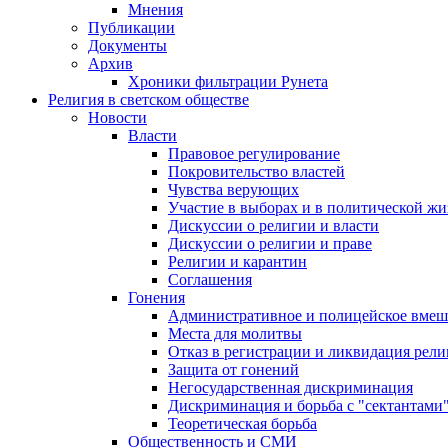
Мнения
Публикации
Документы
Архив
Хроники фильтрации Рунета
Религия в светском обществе
Новости
Власти
Правовое регулирование
Покровительство властей
Чувства верующих
Участие в выборах и в политической ж
Дискуссии о религии и власти
Дискуссии о религии и праве
Религии и карантин
Соглашения
Гонения
Административное и полицейское вмеш
Места для молитвы
Отказ в регистрации и ликвидация рел
Защита от гонений
Негосударственная дискриминация
Дискриминация и борьба с "сектантами
Теоретическая борьба
Общественность и СМИ