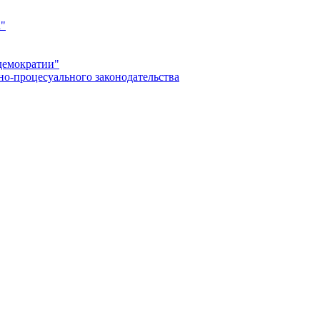
а"
демократии"
но-процесуального законодательства