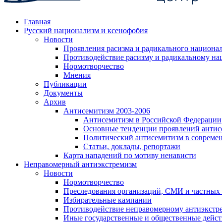
Главная
Русский национализм и ксенофобия
Новости
Проявления расизма и радикального национа
Противодействие расизму и радикальному на
Нормотворчество
Мнения
Публикации
Документы
Архив
Антисемитизм 2003-2006
Антисемитизм в Российской Федерации
Основные тенденции проявлений антис
Политический антисемитизм в совреме
Статьи, доклады, репортажи
Карта нападений по мотиву ненависти
Неправомерный антиэкстремизм
Новости
Нормотворчество
Преследования организаций, СМИ и частных
Избирательные кампании
Противодействие неправомерному антиэкстр
Иные государственные и общественные дейст