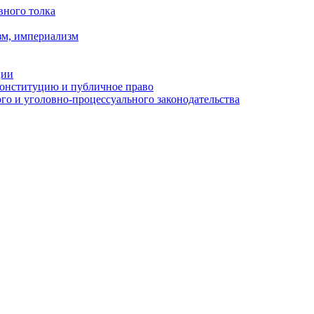
вного толка
зм, империализм
ции
Конституцию и публичное право
о и уголовно-процессуального законодательства