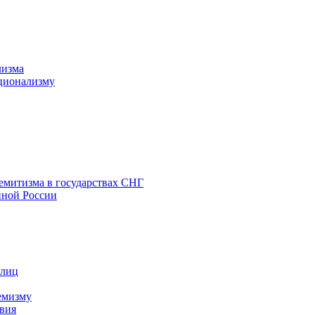
лизма
ционализму
емитизма в государствах СНГ
нной России
 лиц
емизму
вия