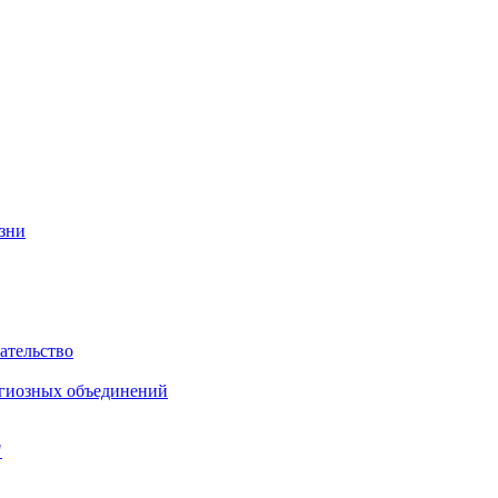
изни
ательство
игиозных объединений
"