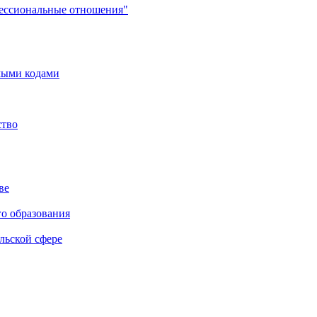
фессиональные отношения"
мыми кодами
ство
ве
го образования
льской сфере