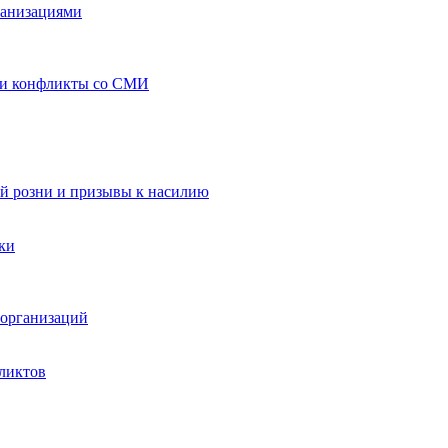
ганизациями
 и конфликты со СМИ
й розни и призывы к насилию
ки
организаций
ликтов