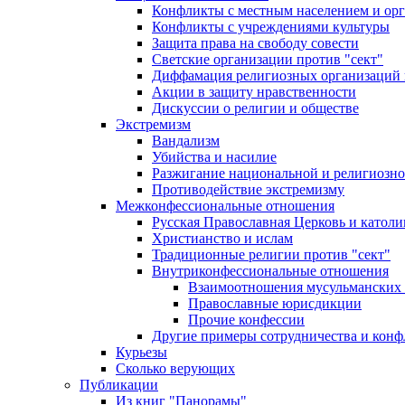
Конфликты с местным населением и ор
Конфликты с учреждениями культуры
Защита права на свободу совести
Светские организации против "сект"
Диффамация религиозных организаций
Акции в защиту нравственности
Дискуссии о религии и обществе
Экстремизм
Вандализм
Убийства и насилие
Разжигание национальной и религиозно
Противодействие экстремизму
Межконфессиональные отношения
Русская Православная Церковь и католи
Христианство и ислам
Традиционные религии против "сект"
Внутриконфессиональные отношения
Взаимоотношения мусульманских 
Православные юрисдикции
Прочие конфессии
Другие примеры сотрудничества и конф
Курьезы
Сколько верующих
Публикации
Из книг "Панорамы"