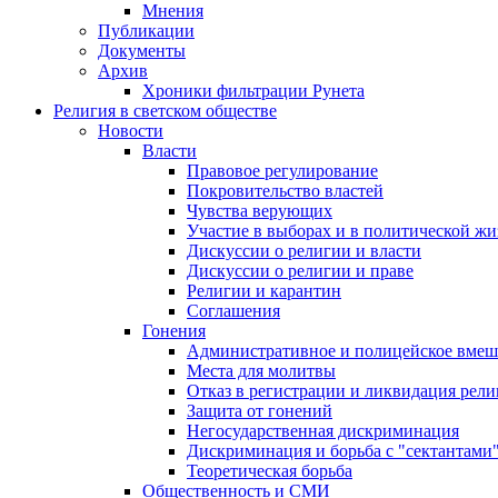
Мнения
Публикации
Документы
Архив
Хроники фильтрации Рунета
Религия в светском обществе
Новости
Власти
Правовое регулирование
Покровительство властей
Чувства верующих
Участие в выборах и в политической ж
Дискуссии о религии и власти
Дискуссии о религии и праве
Религии и карантин
Соглашения
Гонения
Административное и полицейское вмеш
Места для молитвы
Отказ в регистрации и ликвидация рел
Защита от гонений
Негосударственная дискриминация
Дискриминация и борьба с "сектантами
Теоретическая борьба
Общественность и СМИ