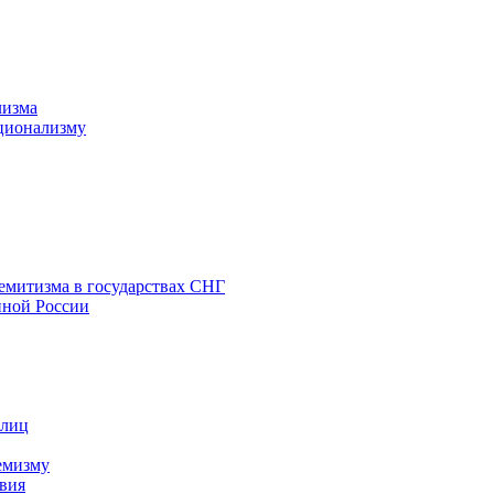
лизма
ционализму
емитизма в государствах СНГ
нной России
 лиц
емизму
вия