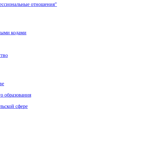
фессиональные отношения"
мыми кодами
ство
ве
го образования
льской сфере