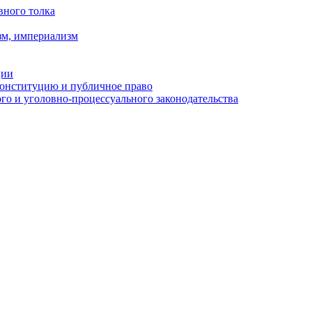
вного толка
зм, империализм
ции
Конституцию и публичное право
о и уголовно-процессуального законодательства