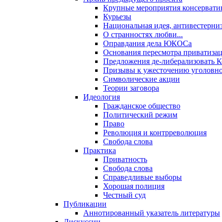
Крупные мероприятия консервати
Курьезы
Национальная идея, антивестерни
О странностях любви...
Оправдания дела ЮКОСа
Основания пересмотра приватиза
Предложения де-либерализовать 
Призывы к ужесточению уголовног
Символические акции
Теории заговора
Идеология
Гражданское общество
Политический режим
Право
Революция и контрреволюция
Свобода слова
Практика
Приватность
Свобода слова
Справедливые выборы
Хорошая полиция
Честный суд
Публикации
Аннотированный указатель литературы
Дискуссии