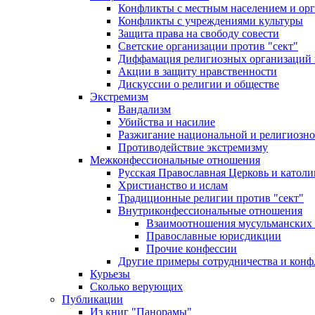
Конфликты с местным населением и ор
Конфликты с учреждениями культуры
Защита права на свободу совести
Светские организации против "сект"
Диффамация религиозных организаций
Акции в защиту нравственности
Дискуссии о религии и обществе
Экстремизм
Вандализм
Убийства и насилие
Разжигание национальной и религиозно
Противодействие экстремизму
Межконфессиональные отношения
Русская Православная Церковь и католи
Христианство и ислам
Традиционные религии против "сект"
Внутриконфессиональные отношения
Взаимоотношения мусульманских 
Православные юрисдикции
Прочие конфессии
Другие примеры сотрудничества и конф
Курьезы
Сколько верующих
Публикации
Из книг "Панорамы"