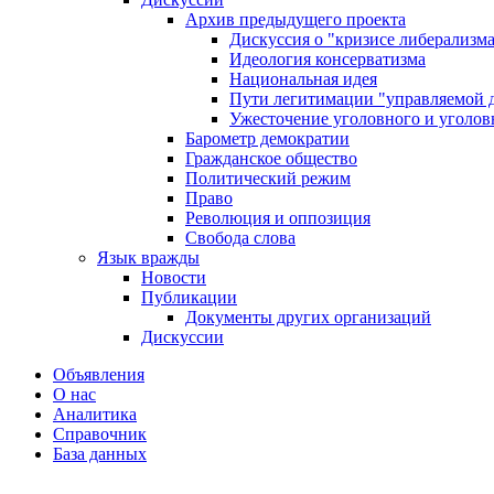
Архив предыдущего проекта
Дискуссия о "кризисе либерализм
Идеология консерватизма
Национальная идея
Пути легитимации "управляемой 
Ужесточение уголовного и уголов
Барометр демократии
Гражданское общество
Политический режим
Право
Революция и оппозиция
Свобода слова
Язык вражды
Новости
Публикации
Документы других организаций
Дискуссии
Объявления
О нас
Аналитика
Справочник
База данных