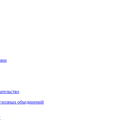
изни
ательство
игиозных объединений
"