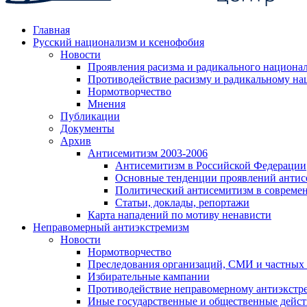
Главная
Русский национализм и ксенофобия
Новости
Проявления расизма и радикального национа
Противодействие расизму и радикальному на
Нормотворчество
Мнения
Публикации
Документы
Архив
Антисемитизм 2003-2006
Антисемитизм в Российской Федерации
Основные тенденции проявлений антис
Политический антисемитизм в совреме
Статьи, доклады, репортажи
Карта нападений по мотиву ненависти
Неправомерный антиэкстремизм
Новости
Нормотворчество
Преследования организаций, СМИ и частных
Избирательные кампании
Противодействие неправомерному антиэкстр
Иные государственные и общественные дейст