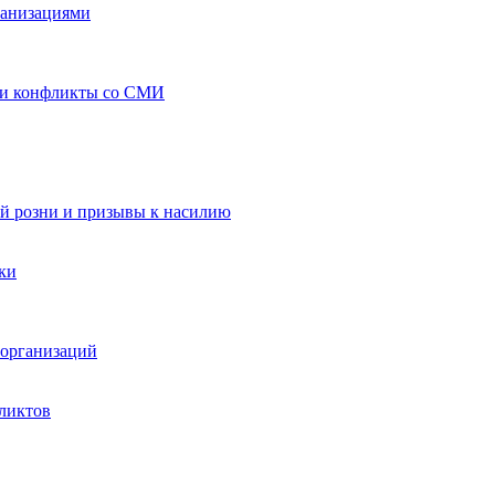
ганизациями
 и конфликты со СМИ
й розни и призывы к насилию
ки
организаций
ликтов