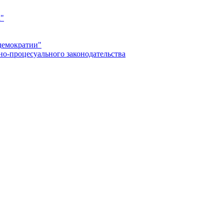
а"
демократии"
но-процесуального законодательства