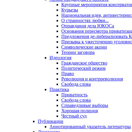
Крупные мероприятия консервати
Курьезы
Национальная идея, антивестерни
О странностях любви...
Оправдания дела ЮКОСа
Основания пересмотра приватиза
Предложения де-либерализовать 
Призывы к ужесточению уголовног
Символические акции
Теории заговора
Идеология
Гражданское общество
Политический режим
Право
Революция и контрреволюция
Свобода слова
Практика
Приватность
Свобода слова
Справедливые выборы
Хорошая полиция
Честный суд
Публикации
Аннотированный указатель литературы
Дискуссии