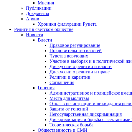
Мнения
Публикации
Документы
Архив
Хроники фильтрации Рунета
Религия в светском обществе
Новости
Власти
Правовое регулирование
Покровительство властей
Чувства верующих
Участие в выборах и в политической ж
Дискуссии о религии и власти
Дискуссии о религии и праве
Религии и карантин
Соглашения
Гонения
Административное и полицейское вмеш
Места для молитвы
Отказ в регистрации и ликвидация рел
Защита от гонений
Негосударственная дискриминация
Дискриминация и борьба с "сектантами
Теоретическая борьба
Общественность и СМИ