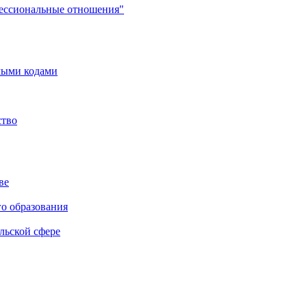
фессиональные отношения"
мыми кодами
ство
ве
го образования
льской сфере