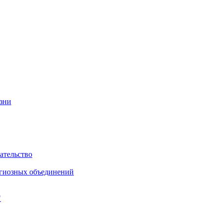
изни
ательство
игиозных объединений
"