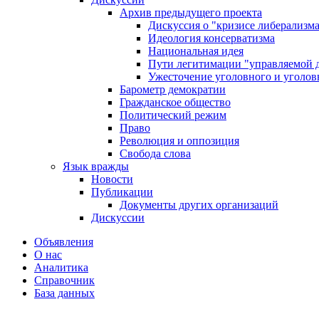
Архив предыдущего проекта
Дискуссия о "кризисе либерализм
Идеология консерватизма
Национальная идея
Пути легитимации "управляемой 
Ужесточение уголовного и уголов
Барометр демократии
Гражданское общество
Политический режим
Право
Революция и оппозиция
Свобода слова
Язык вражды
Новости
Публикации
Документы других организаций
Дискуссии
Объявления
О нас
Аналитика
Справочник
База данных