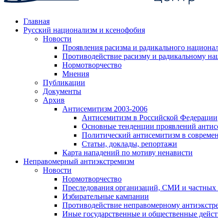
Главная
Русский национализм и ксенофобия
Новости
Проявления расизма и радикального национа
Противодействие расизму и радикальному на
Нормотворчество
Мнения
Публикации
Документы
Архив
Антисемитизм 2003-2006
Антисемитизм в Российской Федерации
Основные тенденции проявлений антис
Политический антисемитизм в совреме
Статьи, доклады, репортажи
Карта нападений по мотиву ненависти
Неправомерный антиэкстремизм
Новости
Нормотворчество
Преследования организаций, СМИ и частных
Избирательные кампании
Противодействие неправомерному антиэкстр
Иные государственные и общественные дейст