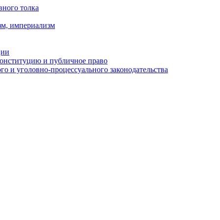
вного толка
зм, империализм
ции
Конституцию и публичное право
о и уголовно-процессуального законодательства