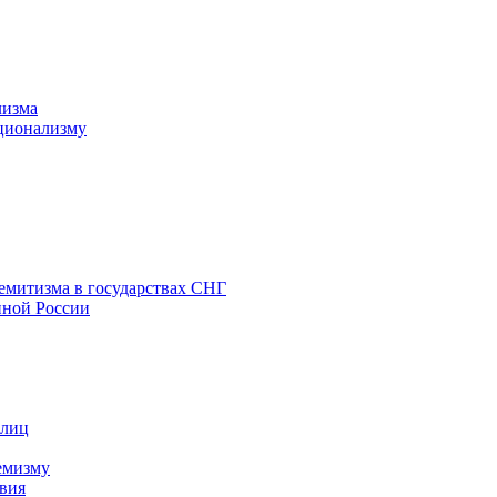
лизма
ционализму
емитизма в государствах СНГ
нной России
 лиц
емизму
вия