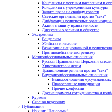
Конфликты с местным населением и ор
Конфликты с учреждениями культуры
Защита права на свободу совести
Светские организации против "сект"
Диффамация религиозных организаций
Акции в защиту нравственности
Дискуссии о религии и обществе
Экстремизм
Вандализм
Убийства и насилие
Разжигание национальной и религиозно
Противодействие экстремизму
Межконфессиональные отношения
Русская Православная Церковь и католи
Христианство и ислам
Традиционные религии против "сект"
Внутриконфессиональные отношения
Взаимоотношения мусульманских 
Православные юрисдикции
Прочие конфессии
Другие примеры сотрудничества и конф
Курьезы
Сколько верующих
Публикации
Из книг "Панорамы"