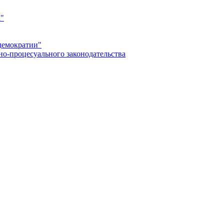
а"
демократии"
но-процесуального законодательства