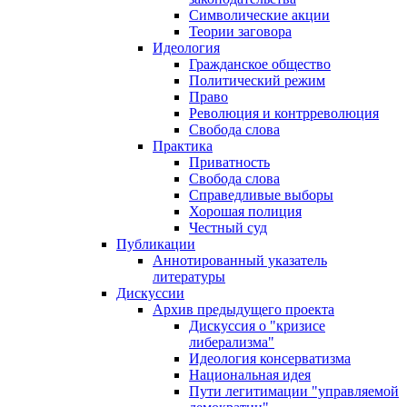
Символические акции
Теории заговора
Идеология
Гражданское общество
Политический режим
Право
Революция и контрреволюция
Свобода слова
Практика
Приватность
Свобода слова
Справедливые выборы
Хорошая полиция
Честный суд
Публикации
Аннотированный указатель
литературы
Дискуссии
Архив предыдущего проекта
Дискуссия о "кризисе
либерализма"
Идеология консерватизма
Национальная идея
Пути легитимации "управляемой