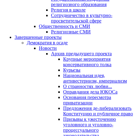
религиозного образования
Религия в школе
Сотрудничество в культурно-
просветительской сфере
Общественность и СМИ
Религиозные СМИ
Завершенные проекты
Демократия в осаде
Новости
Архив предыдущего проекта
Крупные мероприятия
консервативного толка
Курьезы
Национальная идея,
антивестернизм, империализм
О странностях любви...
Оправдания дела ЮКОСа
Основания пересмотра
приватизации
Предложения де-либерализовать
Конституцию и публичное право
Призывы к ужесточению
уголовного и уголовно-
процессуального
законодательства