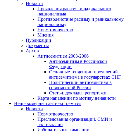
Новости
Проявления расизма и радикального
национализма
Противодействие расизму и радикальному
национализму
Нормотворчество
Мнения
Публикации
Документы
Архив
Антисемитизм 2003-2006
Антисемитизм в Российской
Федерации
Основные тенденции проявлений
антисемитизма в государствах СНГ
Политический антисемитизм в
современной России
Статьи, доклады, репортажи
Карта нападений по мотиву ненависти
Неправомерный антиэкстремизм
Новости
Нормотворчество
Преследования организаций, СМИ и
частных лиц
Избирательные кампании