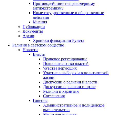
Противодействие неправомерному
антиэкстремизму
Иные государственные и общественные
действия
Мнения
Публикации
Документы
Архив
Хроники фильтрации Рунета
Религия в светском обществе
Новости
Власти
Правовое регулирование
Покровительство властей
Чувства верующих
Участие в выборах и в политической
жизни
Дискуссии о религии и власти
Дискуссии о религии и праве
Религии и карантин
Соглашения
Гонения
Административное и полицейское
вмешательство
Места для молитвы