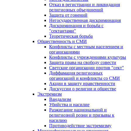
Отказ в регистрации и ликвидация
религиозных объединений
Защита от гонений
Негосударственная дискриминация
Дискриминация и борьба с
"сектантами"
Теоретическая борьба
Общественность и СМИ
Конфликты с местным населением и
организациями
Конфликты с учреждениями культуры
Защита права на свободу совести
Светские организации против "сект"
Диффамация религиозных
организаций и конфликты со СМИ
Акции в защиту нравственности
Дискуссии о религии и обществе
Экстремизм
Вандализм
Убийства и насилие
Разжигание национальной и
религиозной розни и призывы к
насилию
Противодействие экстремизму
Межконфессиональные отношения