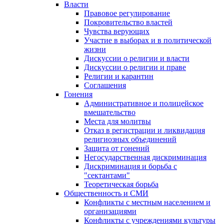
Власти
Правовое регулирование
Покровительство властей
Чувства верующих
Участие в выборах и в политической
жизни
Дискуссии о религии и власти
Дискуссии о религии и праве
Религии и карантин
Соглашения
Гонения
Административное и полицейское
вмешательство
Места для молитвы
Отказ в регистрации и ликвидация
религиозных объединений
Защита от гонений
Негосударственная дискриминация
Дискриминация и борьба с
"сектантами"
Теоретическая борьба
Общественность и СМИ
Конфликты с местным населением и
организациями
Конфликты с учреждениями культуры