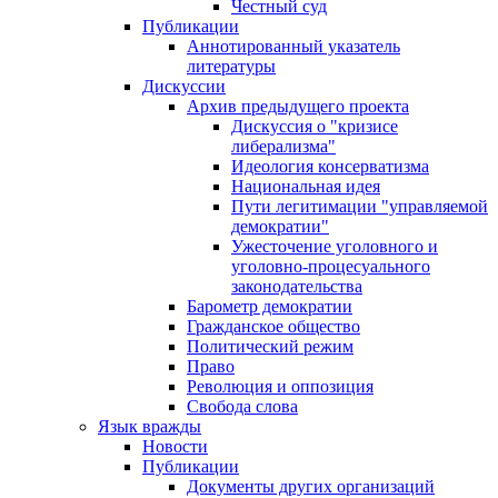
Честный суд
Публикации
Аннотированный указатель
литературы
Дискуссии
Архив предыдущего проекта
Дискуссия о "кризисе
либерализма"
Идеология консерватизма
Национальная идея
Пути легитимации "управляемой
демократии"
Ужесточение уголовного и
уголовно-процесуального
законодательства
Барометр демократии
Гражданское общество
Политический режим
Право
Революция и оппозиция
Свобода слова
Язык вражды
Новости
Публикации
Документы других организаций