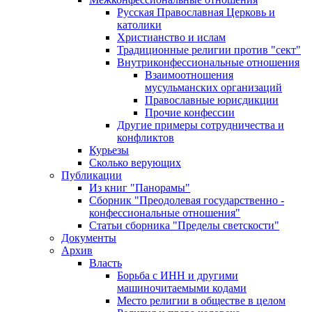
Русская Православная Церковь и
католики
Христианство и ислам
Традиционные религии против "сект"
Внутриконфессиональные отношения
Взаимоотношения
мусульманских организаций
Православные юрисдикции
Прочие конфессии
Другие примеры сотрудничества и
конфликтов
Курьезы
Сколько верующих
Публикации
Из книг "Панорамы"
Сборник "Преодолевая государственно -
конфессиональные отношения"
Статьи сборника "Пределы светскости"
Документы
Архив
Власть
Борьба с ИНН и другими
машиночитаемыми кодами
Место религии в обществе в целом