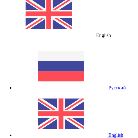
English
Русский
English