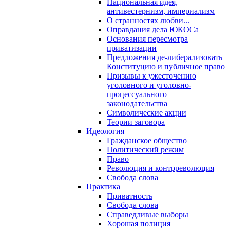
Национальная идея,
антивестернизм, империализм
О странностях любви...
Оправдания дела ЮКОСа
Основания пересмотра
приватизации
Предложения де-либерализовать
Конституцию и публичное право
Призывы к ужесточению
уголовного и уголовно-
процессуального
законодательства
Символические акции
Теории заговора
Идеология
Гражданское общество
Политический режим
Право
Революция и контрреволюция
Свобода слова
Практика
Приватность
Свобода слова
Справедливые выборы
Хорошая полиция