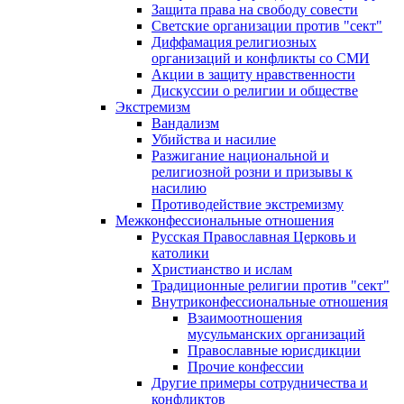
Защита права на свободу совести
Светские организации против "сект"
Диффамация религиозных
организаций и конфликты со СМИ
Акции в защиту нравственности
Дискуссии о религии и обществе
Экстремизм
Вандализм
Убийства и насилие
Разжигание национальной и
религиозной розни и призывы к
насилию
Противодействие экстремизму
Межконфессиональные отношения
Русская Православная Церковь и
католики
Христианство и ислам
Традиционные религии против "сект"
Внутриконфессиональные отношения
Взаимоотношения
мусульманских организаций
Православные юрисдикции
Прочие конфессии
Другие примеры сотрудничества и
конфликтов