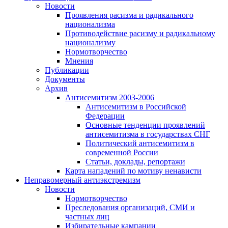
Новости
Проявления расизма и радикального
национализма
Противодействие расизму и радикальному
национализму
Нормотворчество
Мнения
Публикации
Документы
Архив
Антисемитизм 2003-2006
Антисемитизм в Российской
Федерации
Основные тенденции проявлений
антисемитизма в государствах СНГ
Политический антисемитизм в
современной России
Статьи, доклады, репортажи
Карта нападений по мотиву ненависти
Неправомерный антиэкстремизм
Новости
Нормотворчество
Преследования организаций, СМИ и
частных лиц
Избирательные кампании