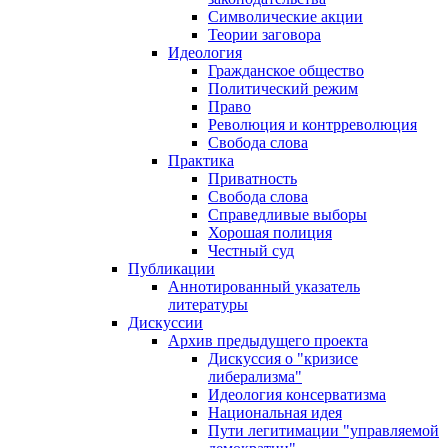
Символические акции
Теории заговора
Идеология
Гражданское общество
Политический режим
Право
Революция и контрреволюция
Свобода слова
Практика
Приватность
Свобода слова
Справедливые выборы
Хорошая полиция
Честный суд
Публикации
Аннотированный указатель
литературы
Дискуссии
Архив предыдущего проекта
Дискуссия о "кризисе
либерализма"
Идеология консерватизма
Национальная идея
Пути легитимации "управляемой