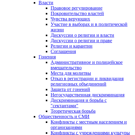
Власти
Правовое регулирование
Покровительство властей
Чувства верующих
Участие в выборах и в политической
жизни
Дискуссии о религии и власти
Дискуссии о религии и праве
Религии и карантин
Соглашения
Гонения
Административное и полицейское
вмешательство
Места для молитвы
Отказ в регистрации и ликвидация
религиозных объединений
Защита от гонений
Негосударственная дискриминация
Дискриминация и борьба с
"сектантами"
Теоретическая борьба
Общественность и СМИ
Конфликты с местным населением и
организациями
Конфликты с учреждениями культуры