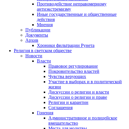
Противодействие неправомерному
антиэкстремизму
Иные государственные и общественные
действия
Мнения
Публикации
Документы
Архив
Хроники фильтрации Рунета
Религия в светском обществе
Новости
Власти
Правовое регулирование
Покровительство властей
Чувства верующих
Участие в выборах и в политической
жизни
Дискуссии о религии и власти
Дискуссии о религии и праве
Религии и карантин
Соглашения
Гонения
Административное и полицейское
вмешательство
Места для молитвы