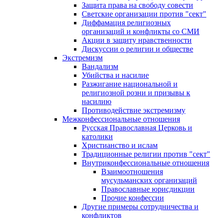
Защита права на свободу совести
Светские организации против "сект"
Диффамация религиозных
организаций и конфликты со СМИ
Акции в защиту нравственности
Дискуссии о религии и обществе
Экстремизм
Вандализм
Убийства и насилие
Разжигание национальной и
религиозной розни и призывы к
насилию
Противодействие экстремизму
Межконфессиональные отношения
Русская Православная Церковь и
католики
Христианство и ислам
Традиционные религии против "сект"
Внутриконфессиональные отношения
Взаимоотношения
мусульманских организаций
Православные юрисдикции
Прочие конфессии
Другие примеры сотрудничества и
конфликтов