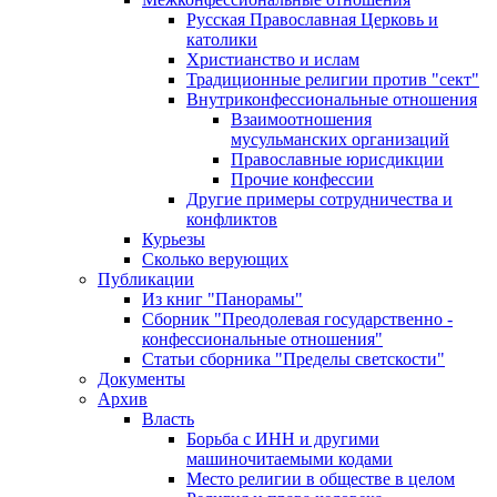
Русская Православная Церковь и
католики
Христианство и ислам
Традиционные религии против "сект"
Внутриконфессиональные отношения
Взаимоотношения
мусульманских организаций
Православные юрисдикции
Прочие конфессии
Другие примеры сотрудничества и
конфликтов
Курьезы
Сколько верующих
Публикации
Из книг "Панорамы"
Сборник "Преодолевая государственно -
конфессиональные отношения"
Статьи сборника "Пределы светскости"
Документы
Архив
Власть
Борьба с ИНН и другими
машиночитаемыми кодами
Место религии в обществе в целом