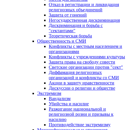
Отказ в регистрации и ликвидация
религиозных объединений
Защита от гонений
Негосударственная дискриминация
Дискриминация и борьба с
"сектантами"
Теоретическая борьба
Общественность и СМИ
Конфликты с местным населением и
организациями
Конфликты с учреждениями культуры
Защита права на свободу совести
Светские организации против "сект"
Диффамация религиозных
организаций и конфликты со СМИ
Акции в защиту нравственности
Дискуссии о религии и обществе
Экстремизм
Вандализм
Убийства и насилие
Разжигание национальной и
религиозной розни и призывы к
насилию
Противодействие экстремизму
Межконфессиональные отношения