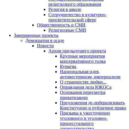
религиозного образования
Религия в школе
Сотрудничество в культурно-
просветительской сфере
Общественность и СМИ
Религиозные СМИ
Завершенные проекты
Демократия в осаде
Новости
Архив предыдущего проекта
Крупные мероприятия
консервативного толка
Курьезы
Национальная идея,
антивестернизм, империализм
О странностях любви...
Оправдания дела ЮКОСа
Основания пересмотра
приватизации
Предложения де-либерализовать
Конституцию и публичное право
Призывы к ужесточению
уголовного и уголовно-
процессуального
законодательства