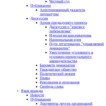
Честный суд
Публикации
Аннотированный указатель
литературы
Дискуссии
Архив предыдущего проекта
Дискуссия о "кризисе
либерализма"
Идеология консерватизма
Национальная идея
Пути легитимации "управляемой
демократии"
Ужесточение уголовного и
уголовно-процесуального
законодательства
Барометр демократии
Гражданское общество
Политический режим
Право
Революция и оппозиция
Свобода слова
Язык вражды
Новости
Публикации
Документы других организаций