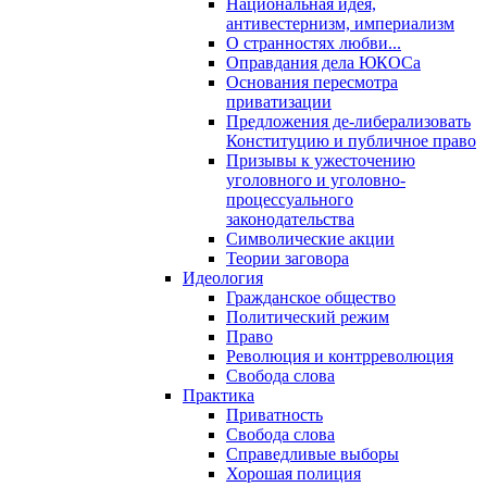
Национальная идея,
антивестернизм, империализм
О странностях любви...
Оправдания дела ЮКОСа
Основания пересмотра
приватизации
Предложения де-либерализовать
Конституцию и публичное право
Призывы к ужесточению
уголовного и уголовно-
процессуального
законодательства
Символические акции
Теории заговора
Идеология
Гражданское общество
Политический режим
Право
Революция и контрреволюция
Свобода слова
Практика
Приватность
Свобода слова
Справедливые выборы
Хорошая полиция