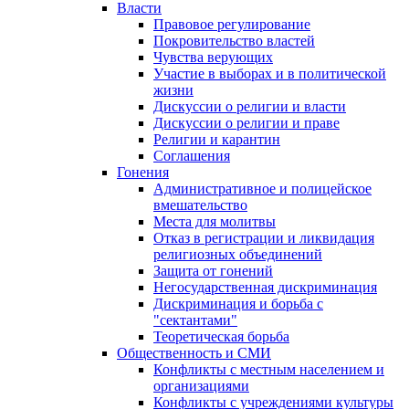
Власти
Правовое регулирование
Покровительство властей
Чувства верующих
Участие в выборах и в политической
жизни
Дискуссии о религии и власти
Дискуссии о религии и праве
Религии и карантин
Соглашения
Гонения
Административное и полицейское
вмешательство
Места для молитвы
Отказ в регистрации и ликвидация
религиозных объединений
Защита от гонений
Негосударственная дискриминация
Дискриминация и борьба с
"сектантами"
Теоретическая борьба
Общественность и СМИ
Конфликты с местным населением и
организациями
Конфликты с учреждениями культуры