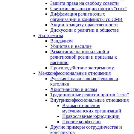
Защита права на свободу совести
Светские организации против "сект"
Диффамация религиозных
организаций и конфликты со СМИ
Акции в защиту нравственности
Дискуссии о религии и обществе
Экстремизм
Вандализм
Убийства и насилие
Разжигание национальной и
религиозной розни и призывы к
насилию
Противодействие экстремизму
Межконфессиональные отношения
Русская Православная Церковь и
католики
Христианство и ислам
Традиционные религии против "сект"
Внутриконфессиональные отношения
Взаимоотношения
мусульманских организаций
Православные юрисдикции
Прочие конфессии
Другие примеры сотрудничества и
конфликтов