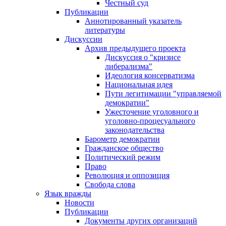
Честный суд
Публикации
Аннотированный указатель
литературы
Дискуссии
Архив предыдущего проекта
Дискуссия о "кризисе
либерализма"
Идеология консерватизма
Национальная идея
Пути легитимации "управляемой
демократии"
Ужесточение уголовного и
уголовно-процесуального
законодательства
Барометр демократии
Гражданское общество
Политический режим
Право
Революция и оппозиция
Свобода слова
Язык вражды
Новости
Публикации
Документы других организаций