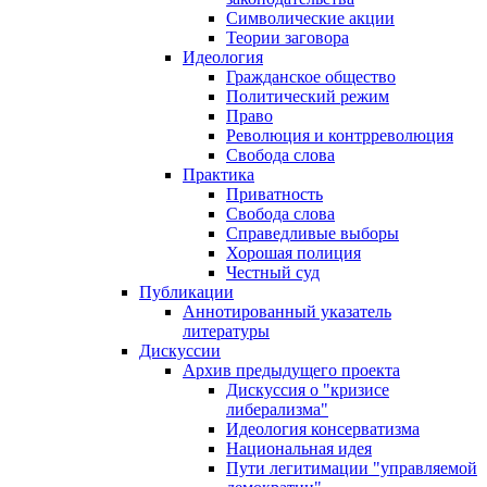
Символические акции
Теории заговора
Идеология
Гражданское общество
Политический режим
Право
Революция и контрреволюция
Свобода слова
Практика
Приватность
Свобода слова
Справедливые выборы
Хорошая полиция
Честный суд
Публикации
Аннотированный указатель
литературы
Дискуссии
Архив предыдущего проекта
Дискуссия о "кризисе
либерализма"
Идеология консерватизма
Национальная идея
Пути легитимации "управляемой