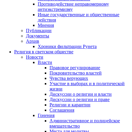
Противодействие неправомерному
антиэкстремизму
Иные государственные и общественные
действия
Мнения
Публикации
Документы
Архив
Хроники фильтрации Рунета
Религия в светском обществе
Новости
Власти
Правовое регулирование
Покровительство властей
Чувства верующих
Участие в выборах и в политической
жизни
Дискуссии о религии и власти
Дискуссии о религии и праве
Религии и карантин
Соглашения
Гонения
Административное и полицейское
вмешательство
Места для молитвы