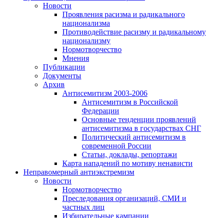
Новости
Проявления расизма и радикального
национализма
Противодействие расизму и радикальному
национализму
Нормотворчество
Мнения
Публикации
Документы
Архив
Антисемитизм 2003-2006
Антисемитизм в Российской
Федерации
Основные тенденции проявлений
антисемитизма в государствах СНГ
Политический антисемитизм в
современной России
Статьи, доклады, репортажи
Карта нападений по мотиву ненависти
Неправомерный антиэкстремизм
Новости
Нормотворчество
Преследования организаций, СМИ и
частных лиц
Избирательные кампании