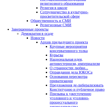
религиозного образования
Религия в школе
Сотрудничество в культурно-
просветительской сфере
Общественность и СМИ
Религиозные СМИ
Завершенные проекты
Демократия в осаде
Новости
Архив предыдущего проекта
Крупные мероприятия
консервативного толка
Курьезы
Национальная идея,
антивестернизм, империализм
О странностях любви...
Оправдания дела ЮКОСа
Основания пересмотра
приватизации
Предложения де-либерализовать
Конституцию и публичное право
Призывы к ужесточению
уголовного и уголовно-
процессуального
законодательства