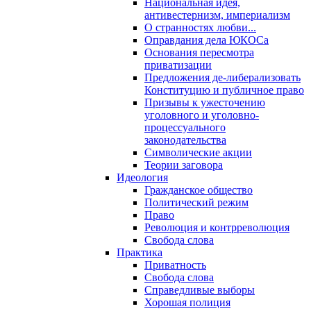
Национальная идея,
антивестернизм, империализм
О странностях любви...
Оправдания дела ЮКОСа
Основания пересмотра
приватизации
Предложения де-либерализовать
Конституцию и публичное право
Призывы к ужесточению
уголовного и уголовно-
процессуального
законодательства
Символические акции
Теории заговора
Идеология
Гражданское общество
Политический режим
Право
Революция и контрреволюция
Свобода слова
Практика
Приватность
Свобода слова
Справедливые выборы
Хорошая полиция