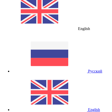
English
Русский
English