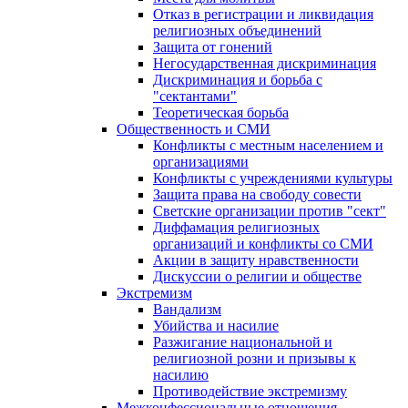
Отказ в регистрации и ликвидация
религиозных объединений
Защита от гонений
Негосударственная дискриминация
Дискриминация и борьба с
"сектантами"
Теоретическая борьба
Общественность и СМИ
Конфликты с местным населением и
организациями
Конфликты с учреждениями культуры
Защита права на свободу совести
Светские организации против "сект"
Диффамация религиозных
организаций и конфликты со СМИ
Акции в защиту нравственности
Дискуссии о религии и обществе
Экстремизм
Вандализм
Убийства и насилие
Разжигание национальной и
религиозной розни и призывы к
насилию
Противодействие экстремизму
Межконфессиональные отношения