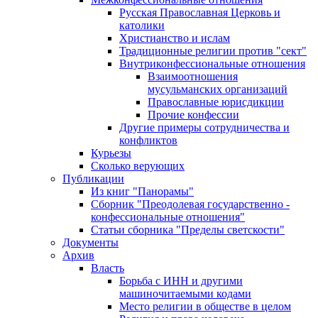
Русская Православная Церковь и
католики
Христианство и ислам
Традиционные религии против "сект"
Внутриконфессиональные отношения
Взаимоотношения
мусульманских организаций
Православные юрисдикции
Прочие конфессии
Другие примеры сотрудничества и
конфликтов
Курьезы
Сколько верующих
Публикации
Из книг "Панорамы"
Сборник "Преодолевая государственно -
конфессиональные отношения"
Статьи сборника "Пределы светскости"
Документы
Архив
Власть
Борьба с ИНН и другими
машиночитаемыми кодами
Место религии в обществе в целом