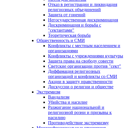
Отказ в регистрации и ликвидация
религиозных объединений
Защита от гонений
Негосударственная дискриминация
Дискриминация и борьба с
"сектантами"
Теоретическая борьба
Общественность и СМИ
Конфликты с местным населением и
организациями
Конфликты с учреждениями культуры
Защита права на свободу совести
Светские организации против "сект"
Диффамация религиозных
организаций и конфликты со СМИ
Акции в защиту нравственности
Дискуссии о религии и обществе
Экстремизм
Вандализм
Убийства и насилие
Разжигание национальной и
религиозной розни и призывы к
насилию
Противодействие экстремизму
Межконфессиональные отношения