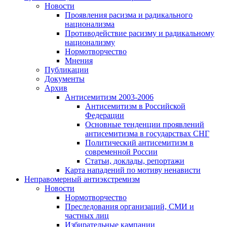
Новости
Проявления расизма и радикального
национализма
Противодействие расизму и радикальному
национализму
Нормотворчество
Мнения
Публикации
Документы
Архив
Антисемитизм 2003-2006
Антисемитизм в Российской
Федерации
Основные тенденции проявлений
антисемитизма в государствах СНГ
Политический антисемитизм в
современной России
Статьи, доклады, репортажи
Карта нападений по мотиву ненависти
Неправомерный антиэкстремизм
Новости
Нормотворчество
Преследования организаций, СМИ и
частных лиц
Избирательные кампании