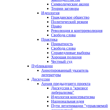
Символические акции
Теории заговора
Идеология
Гражданское общество
Политический режим
Право
Революция и контрреволюция
Свобода слова
Практика
Приватность
Свобода слова
Справедливые выборы
Хорошая полиция
Честный суд
Публикации
Аннотированный указатель
литературы
Дискуссии
Архив предыдущего проекта
Дискуссия о "кризисе
либерализма"
Идеология консерватизма
Национальная идея
Пути легитимации "управляемой