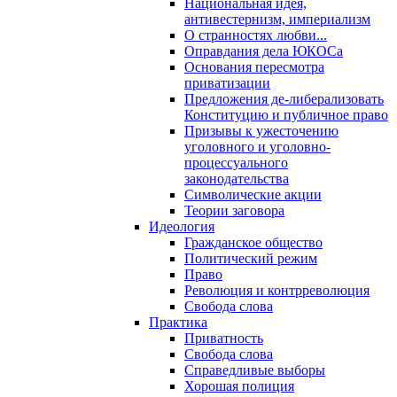
Национальная идея,
антивестернизм, империализм
О странностях любви...
Оправдания дела ЮКОСа
Основания пересмотра
приватизации
Предложения де-либерализовать
Конституцию и публичное право
Призывы к ужесточению
уголовного и уголовно-
процессуального
законодательства
Символические акции
Теории заговора
Идеология
Гражданское общество
Политический режим
Право
Революция и контрреволюция
Свобода слова
Практика
Приватность
Свобода слова
Справедливые выборы
Хорошая полиция