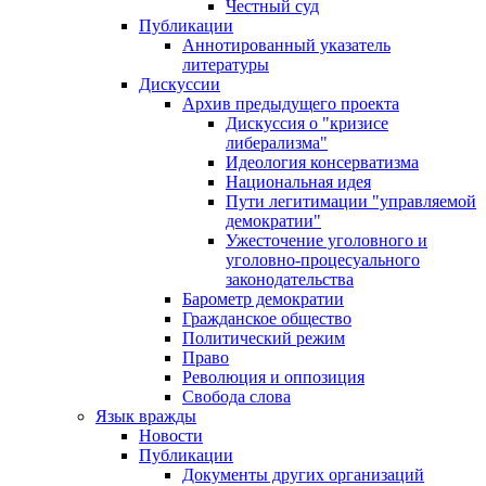
Честный суд
Публикации
Аннотированный указатель
литературы
Дискуссии
Архив предыдущего проекта
Дискуссия о "кризисе
либерализма"
Идеология консерватизма
Национальная идея
Пути легитимации "управляемой
демократии"
Ужесточение уголовного и
уголовно-процесуального
законодательства
Барометр демократии
Гражданское общество
Политический режим
Право
Революция и оппозиция
Свобода слова
Язык вражды
Новости
Публикации
Документы других организаций