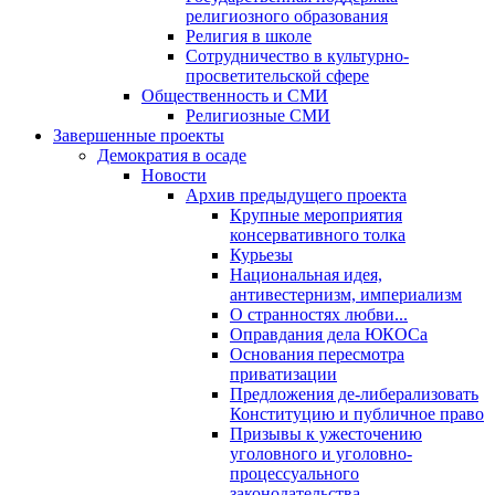
религиозного образования
Религия в школе
Сотрудничество в культурно-
просветительской сфере
Общественность и СМИ
Религиозные СМИ
Завершенные проекты
Демократия в осаде
Новости
Архив предыдущего проекта
Крупные мероприятия
консервативного толка
Курьезы
Национальная идея,
антивестернизм, империализм
О странностях любви...
Оправдания дела ЮКОСа
Основания пересмотра
приватизации
Предложения де-либерализовать
Конституцию и публичное право
Призывы к ужесточению
уголовного и уголовно-
процессуального
законодательства