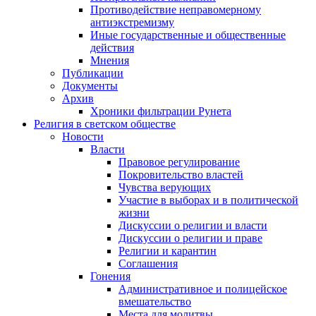
Противодействие неправомерному
антиэкстремизму
Иные государственные и общественные
действия
Мнения
Публикации
Документы
Архив
Хроники фильтрации Рунета
Религия в светском обществе
Новости
Власти
Правовое регулирование
Покровительство властей
Чувства верующих
Участие в выборах и в политической
жизни
Дискуссии о религии и власти
Дискуссии о религии и праве
Религии и карантин
Соглашения
Гонения
Административное и полицейское
вмешательство
Места для молитвы