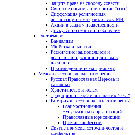
Защита права на свободу совести
Светские организации против "сект"
Диффамация религиозных
организаций и конфликты со СМИ
Акции в защиту нравственности
Дискуссии о религии и обществе
Экстремизм
Вандализм
Убийства и насилие
Разжигание национальной и
религиозной розни и призывы к
насилию
Противодействие экстремизму
Межконфессиональные отношения
Русская Православная Церковь и
католики
Христианство и ислам
Традиционные религии против "сект"
Внутриконфессиональные отношения
Взаимоотношения
мусульманских организаций
Православные юрисдикции
Прочие конфессии
Другие примеры сотрудничества и
конфликтов