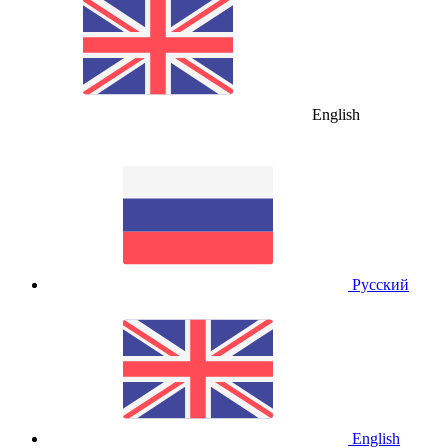
English
Русский
English