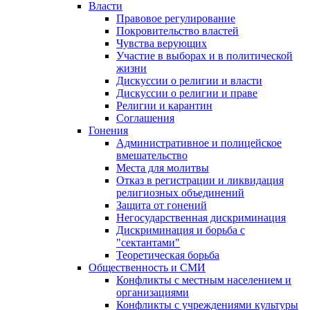
Власти
Правовое регулирование
Покровительство властей
Чувства верующих
Участие в выборах и в политической
жизни
Дискуссии о религии и власти
Дискуссии о религии и праве
Религии и карантин
Соглашения
Гонения
Административное и полицейское
вмешательство
Места для молитвы
Отказ в регистрации и ликвидация
религиозных объединений
Защита от гонений
Негосударственная дискриминация
Дискриминация и борьба с
"сектантами"
Теоретическая борьба
Общественность и СМИ
Конфликты с местным населением и
организациями
Конфликты с учреждениями культуры