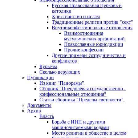
Русская Православная Церковь и
католики
Христианство и ислам
Традиционные религии против "сект"
Внутриконфессиональные отношения
Взаимоотношения
мусульманских организаций
Православные юрисдикции
Прочие конфессии
Другие примеры сотрудничества и
конфликтов
Курьезы
Сколько верующих
Публикации
Из книг "Панорамы"
Сборник "Преодолевая государственно -
конфессиональные отношения"
Статьи сборника "Пределы светскости"
Документы
Архив
Власть
Борьба с ИНН и другими
машиночитаемыми кодами
Место религии в обществе в целом