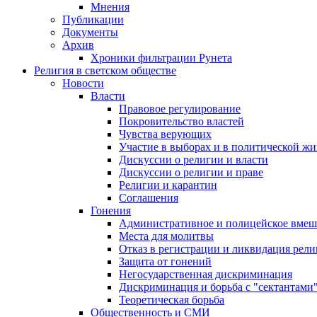
Мнения
Публикации
Документы
Архив
Хроники фильтрации Рунета
Религия в светском обществе
Новости
Власти
Правовое регулирование
Покровительство властей
Чувства верующих
Участие в выборах и в политической ж
Дискуссии о религии и власти
Дискуссии о религии и праве
Религии и карантин
Соглашения
Гонения
Административное и полицейское вмеш
Места для молитвы
Отказ в регистрации и ликвидация рел
Защита от гонений
Негосударственная дискриминация
Дискриминация и борьба с "сектантами
Теоретическая борьба
Общественность и СМИ