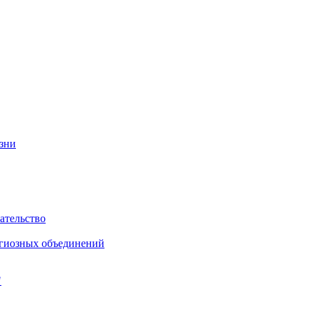
изни
ательство
игиозных объединений
"