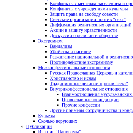
Конфликты с местным населением и ор
Конфликты с учреждениями культуры
Защита права на свободу совести
Светские организации против "сект"
Диффамация религиозных организаций
Акции в защиту нравственности
Дискуссии о религии и обществе
Экстремизм
Вандализм
Убийства и насилие
Разжигание национальной и религиозно
Противодействие экстремизму
Межконфессиональные отношения
Русская Православная Церковь и католи
Христианство и ислам
Традиционные религии против "сект"
Внутриконфессиональные отношения
Взаимоотношения мусульманских 
Православные юрисдикции
Прочие конфессии
Другие примеры сотрудничества и конф
Курьезы
Сколько верующих
Публикации
Из книг "Панорамы"