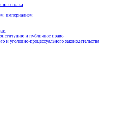
вного толка
зм, империализм
ции
Конституцию и публичное право
о и уголовно-процессуального законодательства