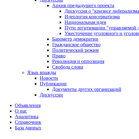
Архив предыдущего проекта
Дискуссия о "кризисе либерализм
Идеология консерватизма
Национальная идея
Пути легитимации "управляемой 
Ужесточение уголовного и уголов
Барометр демократии
Гражданское общество
Политический режим
Право
Революция и оппозиция
Свобода слова
Язык вражды
Новости
Публикации
Документы других организаций
Дискуссии
Объявления
О нас
Аналитика
Справочник
База данных