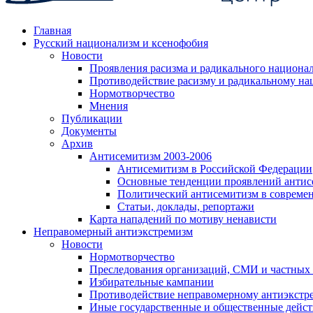
Главная
Русский национализм и ксенофобия
Новости
Проявления расизма и радикального национа
Противодействие расизму и радикальному на
Нормотворчество
Мнения
Публикации
Документы
Архив
Антисемитизм 2003-2006
Антисемитизм в Российской Федерации
Основные тенденции проявлений антис
Политический антисемитизм в совреме
Статьи, доклады, репортажи
Карта нападений по мотиву ненависти
Неправомерный антиэкстремизм
Новости
Нормотворчество
Преследования организаций, СМИ и частных
Избирательные кампании
Противодействие неправомерному антиэкстр
Иные государственные и общественные дейст