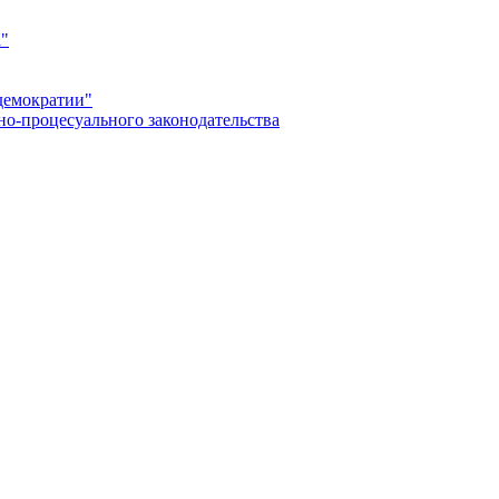
а"
демократии"
но-процесуального законодательства