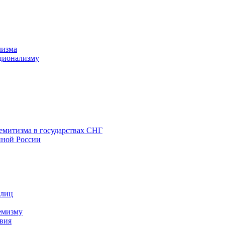
лизма
ционализму
емитизма в государствах СНГ
нной России
 лиц
емизму
вия