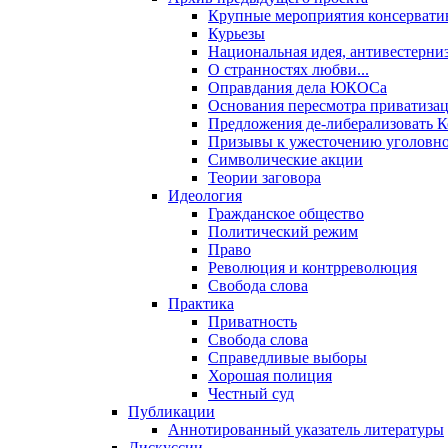
Крупные мероприятия консервати
Курьезы
Национальная идея, антивестерни
О странностях любви...
Оправдания дела ЮКОСа
Основания пересмотра приватиза
Предложения де-либерализовать 
Призывы к ужесточению уголовног
Символические акции
Теории заговора
Идеология
Гражданское общество
Политический режим
Право
Революция и контрреволюция
Свобода слова
Практика
Приватность
Свобода слова
Справедливые выборы
Хорошая полиция
Честный суд
Публикации
Аннотированный указатель литературы
Дискуссии