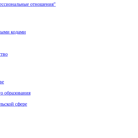
фессиональные отношения"
мыми кодами
ство
ве
го образования
льской сфере