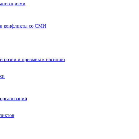
ганизациями
 и конфликты со СМИ
й розни и призывы к насилию
ки
организаций
ликтов