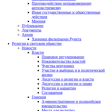
Противодействие неправомерному
антиэкстремизму
Иные государственные и общественные
действия
Мнения
Публикации
Документы
Архив
Хроники фильтрации Рунета
Религия в светском обществе
Новости
Власти
Правовое регулирование
Покровительство властей
Чувства верующих
Участие в выборах и в политической
жизни
Дискуссии о религии и власти
Дискуссии о религии и праве
Религии и карантин
Соглашения
Гонения
Административное и полицейское
вмешательство
Места для молитвы