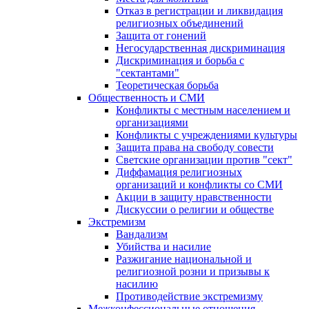
Отказ в регистрации и ликвидация
религиозных объединений
Защита от гонений
Негосударственная дискриминация
Дискриминация и борьба с
"сектантами"
Теоретическая борьба
Общественность и СМИ
Конфликты с местным населением и
организациями
Конфликты с учреждениями культуры
Защита права на свободу совести
Светские организации против "сект"
Диффамация религиозных
организаций и конфликты со СМИ
Акции в защиту нравственности
Дискуссии о религии и обществе
Экстремизм
Вандализм
Убийства и насилие
Разжигание национальной и
религиозной розни и призывы к
насилию
Противодействие экстремизму
Межконфессиональные отношения