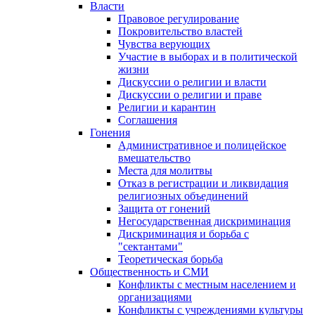
Власти
Правовое регулирование
Покровительство властей
Чувства верующих
Участие в выборах и в политической
жизни
Дискуссии о религии и власти
Дискуссии о религии и праве
Религии и карантин
Соглашения
Гонения
Административное и полицейское
вмешательство
Места для молитвы
Отказ в регистрации и ликвидация
религиозных объединений
Защита от гонений
Негосударственная дискриминация
Дискриминация и борьба с
"сектантами"
Теоретическая борьба
Общественность и СМИ
Конфликты с местным населением и
организациями
Конфликты с учреждениями культуры