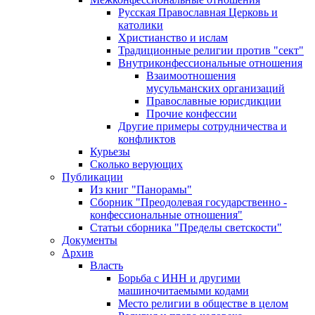
Русская Православная Церковь и
католики
Христианство и ислам
Традиционные религии против "сект"
Внутриконфессиональные отношения
Взаимоотношения
мусульманских организаций
Православные юрисдикции
Прочие конфессии
Другие примеры сотрудничества и
конфликтов
Курьезы
Сколько верующих
Публикации
Из книг "Панорамы"
Сборник "Преодолевая государственно -
конфессиональные отношения"
Статьи сборника "Пределы светскости"
Документы
Архив
Власть
Борьба с ИНН и другими
машиночитаемыми кодами
Место религии в обществе в целом