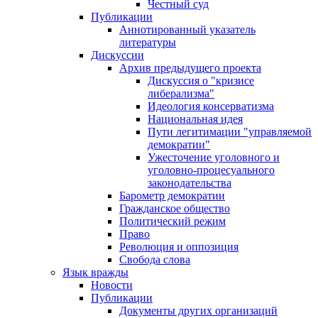
Честный суд
Публикации
Аннотированный указатель
литературы
Дискуссии
Архив предыдущего проекта
Дискуссия о "кризисе
либерализма"
Идеология консерватизма
Национальная идея
Пути легитимации "управляемой
демократии"
Ужесточение уголовного и
уголовно-процесуального
законодательства
Барометр демократии
Гражданское общество
Политический режим
Право
Революция и оппозиция
Свобода слова
Язык вражды
Новости
Публикации
Документы других организаций