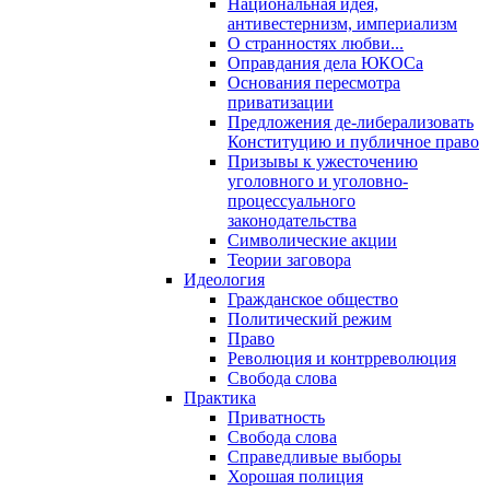
Национальная идея,
антивестернизм, империализм
О странностях любви...
Оправдания дела ЮКОСа
Основания пересмотра
приватизации
Предложения де-либерализовать
Конституцию и публичное право
Призывы к ужесточению
уголовного и уголовно-
процессуального
законодательства
Символические акции
Теории заговора
Идеология
Гражданское общество
Политический режим
Право
Революция и контрреволюция
Свобода слова
Практика
Приватность
Свобода слова
Справедливые выборы
Хорошая полиция