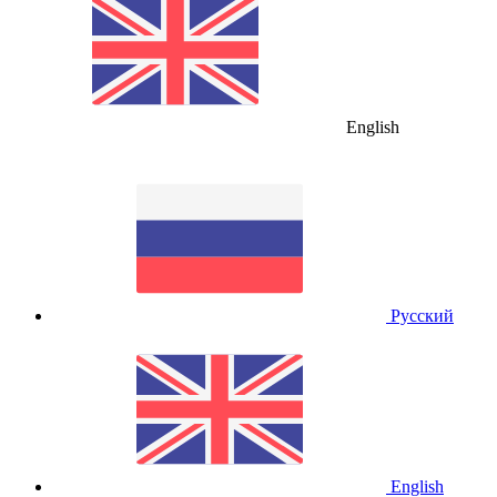
English
Русский
English