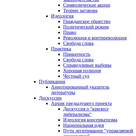
Символические акции
Теории заговора
Идеология
Гражданское общество
Политический режим
Право
Революция и контрреволюция
Свобода слова
Практика
Приватность
Свобода слова
Справедливые выборы
Хорошая полиция
Честный суд
Публикации
Аннотированный указатель
литературы
Дискуссии
Архив предыдущего проекта
Дискуссия о "кризисе
либерализма"
Идеология консерватизма
Национальная идея
Пути легитимации "управляемой