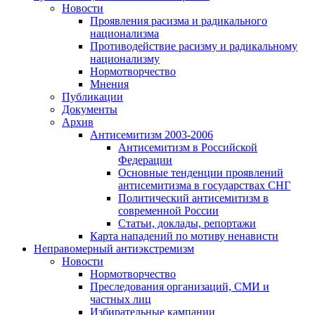
Новости
Проявления расизма и радикального
национализма
Противодействие расизму и радикальному
национализму
Нормотворчество
Мнения
Публикации
Документы
Архив
Антисемитизм 2003-2006
Антисемитизм в Российской
Федерации
Основные тенденции проявлений
антисемитизма в государствах СНГ
Политический антисемитизм в
современной России
Статьи, доклады, репортажи
Карта нападений по мотиву ненависти
Неправомерный антиэкстремизм
Новости
Нормотворчество
Преследования организаций, СМИ и
частных лиц
Избирательные кампании