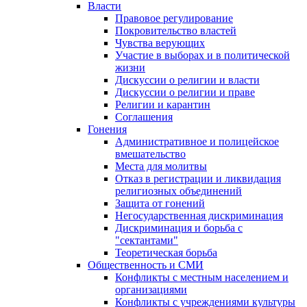
Власти
Правовое регулирование
Покровительство властей
Чувства верующих
Участие в выборах и в политической
жизни
Дискуссии о религии и власти
Дискуссии о религии и праве
Религии и карантин
Соглашения
Гонения
Административное и полицейское
вмешательство
Места для молитвы
Отказ в регистрации и ликвидация
религиозных объединений
Защита от гонений
Негосударственная дискриминация
Дискриминация и борьба с
"сектантами"
Теоретическая борьба
Общественность и СМИ
Конфликты с местным населением и
организациями
Конфликты с учреждениями культуры