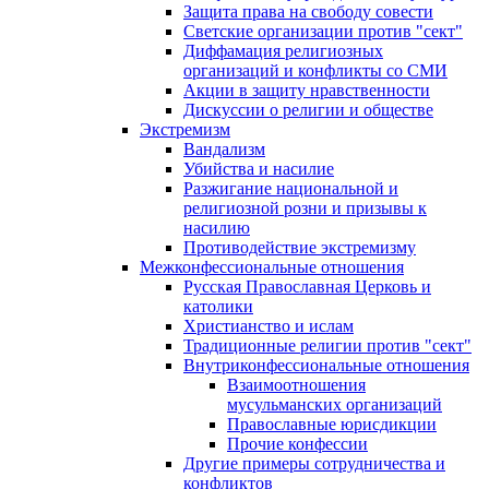
Защита права на свободу совести
Светские организации против "сект"
Диффамация религиозных
организаций и конфликты со СМИ
Акции в защиту нравственности
Дискуссии о религии и обществе
Экстремизм
Вандализм
Убийства и насилие
Разжигание национальной и
религиозной розни и призывы к
насилию
Противодействие экстремизму
Межконфессиональные отношения
Русская Православная Церковь и
католики
Христианство и ислам
Традиционные религии против "сект"
Внутриконфессиональные отношения
Взаимоотношения
мусульманских организаций
Православные юрисдикции
Прочие конфессии
Другие примеры сотрудничества и
конфликтов