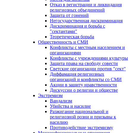
Отказ в регистрации и ликвидация
религиозных объединений
Защита от гонений
Негосударственная дискриминация
Дискриминация и борьба с
"сектантами"
Теоретическая борьба
Общественность и СМИ
Конфликты с местным населением и
организациями
Конфликты с учреждениями культуры
Защита права на свободу совести
Светские организации против "сект"
Диффамация религиозных
организаций и конфликты со СМИ
Акции в защиту нравственности
Дискуссии о религии и обществе
Экстремизм
Вандализм
Убийства и насилие
Разжигание национальной и
религиозной розни и призывы к
насилию
Противодействие экстремизму
Межконфессиональные отношения