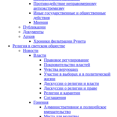
Противодействие неправомерному
антиэкстремизму
Иные государственные и общественные
действия
Мнения
Публикации
Документы
Архив
Хроники фильтрации Рунета
Религия в светском обществе
Новости
Власти
Правовое регулирование
Покровительство властей
Чувства верующих
Участие в выборах и в политической
жизни
Дискуссии о религии и власти
Дискуссии о религии и праве
Религии и карантин
Соглашения
Гонения
Административное и полицейское
вмешательство
Места для молитвы