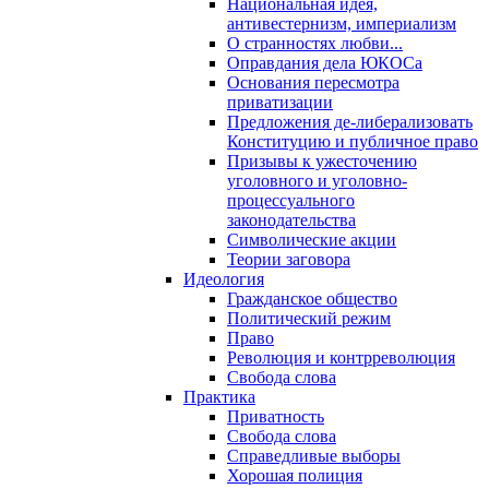
Национальная идея,
антивестернизм, империализм
О странностях любви...
Оправдания дела ЮКОСа
Основания пересмотра
приватизации
Предложения де-либерализовать
Конституцию и публичное право
Призывы к ужесточению
уголовного и уголовно-
процессуального
законодательства
Символические акции
Теории заговора
Идеология
Гражданское общество
Политический режим
Право
Революция и контрреволюция
Свобода слова
Практика
Приватность
Свобода слова
Справедливые выборы
Хорошая полиция