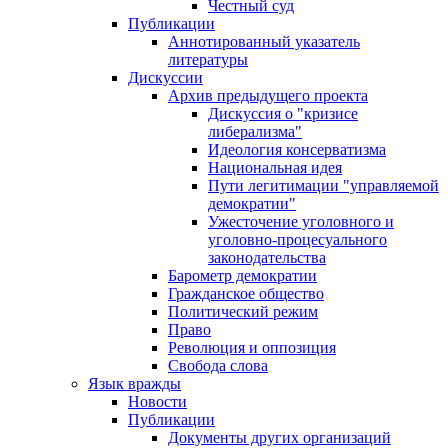
Честный суд
Публикации
Аннотированный указатель
литературы
Дискуссии
Архив предыдущего проекта
Дискуссия о "кризисе
либерализма"
Идеология консерватизма
Национальная идея
Пути легитимации "управляемой
демократии"
Ужесточение уголовного и
уголовно-процесуального
законодательства
Барометр демократии
Гражданское общество
Политический режим
Право
Революция и оппозиция
Свобода слова
Язык вражды
Новости
Публикации
Документы других организаций