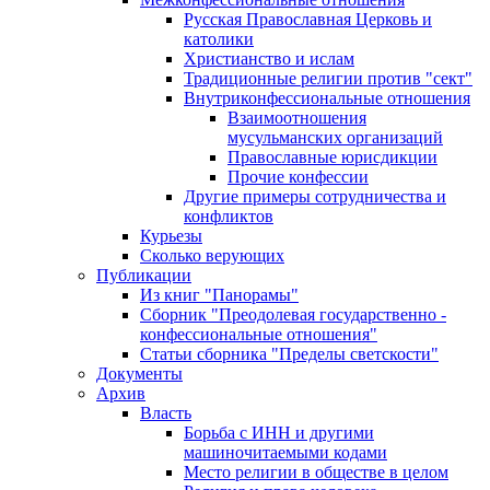
Русская Православная Церковь и
католики
Христианство и ислам
Традиционные религии против "сект"
Внутриконфессиональные отношения
Взаимоотношения
мусульманских организаций
Православные юрисдикции
Прочие конфессии
Другие примеры сотрудничества и
конфликтов
Курьезы
Сколько верующих
Публикации
Из книг "Панорамы"
Сборник "Преодолевая государственно -
конфессиональные отношения"
Статьи сборника "Пределы светскости"
Документы
Архив
Власть
Борьба с ИНН и другими
машиночитаемыми кодами
Место религии в обществе в целом