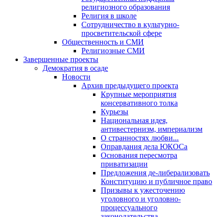
религиозного образования
Религия в школе
Сотрудничество в культурно-
просветительской сфере
Общественность и СМИ
Религиозные СМИ
Завершенные проекты
Демократия в осаде
Новости
Архив предыдущего проекта
Крупные мероприятия
консервативного толка
Курьезы
Национальная идея,
антивестернизм, империализм
О странностях любви...
Оправдания дела ЮКОСа
Основания пересмотра
приватизации
Предложения де-либерализовать
Конституцию и публичное право
Призывы к ужесточению
уголовного и уголовно-
процессуального
законодательства