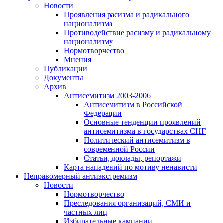
Новости
Проявления расизма и радикального
национализма
Противодействие расизму и радикальному
национализму
Нормотворчество
Мнения
Публикации
Документы
Архив
Антисемитизм 2003-2006
Антисемитизм в Российской
Федерации
Основные тенденции проявлений
антисемитизма в государствах СНГ
Политический антисемитизм в
современной России
Статьи, доклады, репортажи
Карта нападений по мотиву ненависти
Неправомерный антиэкстремизм
Новости
Нормотворчество
Преследования организаций, СМИ и
частных лиц
Избирательные кампании