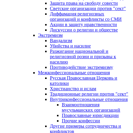
Защита права на свободу совести
Светские организации против "сект"
Диффамация религиозных
организаций и конфликты со СМИ
Акции в защиту нравственности
Дискуссии о религии и обществе
Экстремизм
Вандализм
Убийства и насилие
Разжигание национальной и
религиозной розни и призывы к
насилию
Противодействие экстремизму
Межконфессиональные отношения
Русская Православная Церковь и
католики
Христианство и ислам
Традиционные религии против "сект"
Внутриконфессиональные отношения
Взаимоотношения
мусульманских организаций
Православные юрисдикции
Прочие конфессии
Другие примеры сотрудничества и
конфликтов