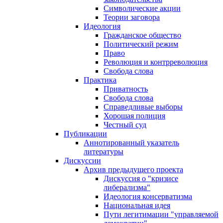
Символические акции
Теории заговора
Идеология
Гражданское общество
Политический режим
Право
Революция и контрреволюция
Свобода слова
Практика
Приватность
Свобода слова
Справедливые выборы
Хорошая полиция
Честный суд
Публикации
Аннотированный указатель
литературы
Дискуссии
Архив предыдущего проекта
Дискуссия о "кризисе
либерализма"
Идеология консерватизма
Национальная идея
Пути легитимации "управляемой