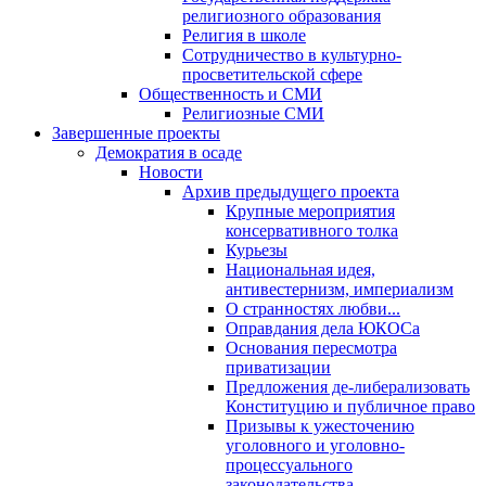
религиозного образования
Религия в школе
Сотрудничество в культурно-
просветительской сфере
Общественность и СМИ
Религиозные СМИ
Завершенные проекты
Демократия в осаде
Новости
Архив предыдущего проекта
Крупные мероприятия
консервативного толка
Курьезы
Национальная идея,
антивестернизм, империализм
О странностях любви...
Оправдания дела ЮКОСа
Основания пересмотра
приватизации
Предложения де-либерализовать
Конституцию и публичное право
Призывы к ужесточению
уголовного и уголовно-
процессуального
законодательства