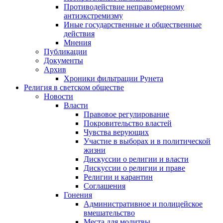
Противодействие неправомерному
антиэкстремизму
Иные государственные и общественные
действия
Мнения
Публикации
Документы
Архив
Хроники фильтрации Рунета
Религия в светском обществе
Новости
Власти
Правовое регулирование
Покровительство властей
Чувства верующих
Участие в выборах и в политической
жизни
Дискуссии о религии и власти
Дискуссии о религии и праве
Религии и карантин
Соглашения
Гонения
Административное и полицейское
вмешательство
Места для молитвы