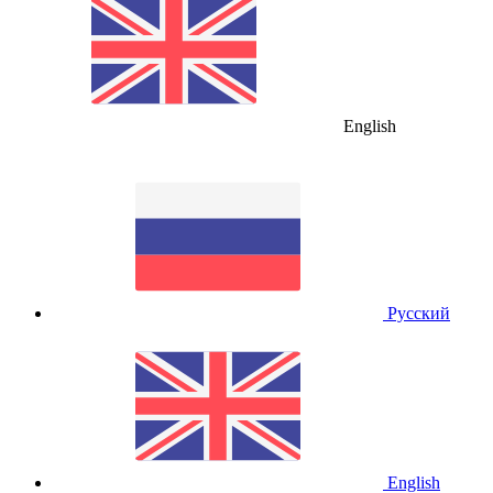
English
Русский
English