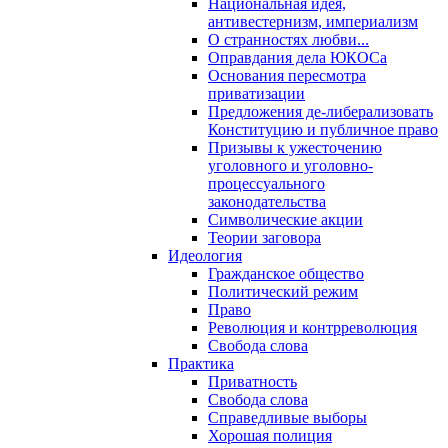
Национальная идея,
антивестернизм, империализм
О странностях любви...
Оправдания дела ЮКОСа
Основания пересмотра
приватизации
Предложения де-либерализовать
Конституцию и публичное право
Призывы к ужесточению
уголовного и уголовно-
процессуального
законодательства
Символические акции
Теории заговора
Идеология
Гражданское общество
Политический режим
Право
Революция и контрреволюция
Свобода слова
Практика
Приватность
Свобода слова
Справедливые выборы
Хорошая полиция