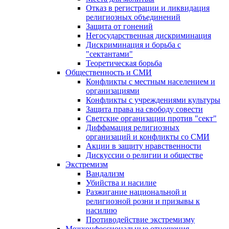
Отказ в регистрации и ликвидация
религиозных объединений
Защита от гонений
Негосударственная дискриминация
Дискриминация и борьба с
"сектантами"
Теоретическая борьба
Общественность и СМИ
Конфликты с местным населением и
организациями
Конфликты с учреждениями культуры
Защита права на свободу совести
Светские организации против "сект"
Диффамация религиозных
организаций и конфликты со СМИ
Акции в защиту нравственности
Дискуссии о религии и обществе
Экстремизм
Вандализм
Убийства и насилие
Разжигание национальной и
религиозной розни и призывы к
насилию
Противодействие экстремизму
Межконфессиональные отношения