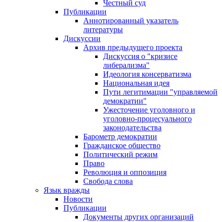
Честный суд
Публикации
Аннотированный указатель
литературы
Дискуссии
Архив предыдущего проекта
Дискуссия о "кризисе
либерализма"
Идеология консерватизма
Национальная идея
Пути легитимации "управляемой
демократии"
Ужесточение уголовного и
уголовно-процесуального
законодательства
Барометр демократии
Гражданское общество
Политический режим
Право
Революция и оппозиция
Свобода слова
Язык вражды
Новости
Публикации
Документы других организаций