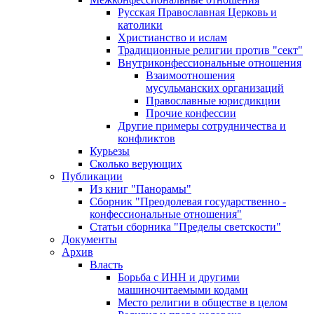
Русская Православная Церковь и
католики
Христианство и ислам
Традиционные религии против "сект"
Внутриконфессиональные отношения
Взаимоотношения
мусульманских организаций
Православные юрисдикции
Прочие конфессии
Другие примеры сотрудничества и
конфликтов
Курьезы
Сколько верующих
Публикации
Из книг "Панорамы"
Сборник "Преодолевая государственно -
конфессиональные отношения"
Статьи сборника "Пределы светскости"
Документы
Архив
Власть
Борьба с ИНН и другими
машиночитаемыми кодами
Место религии в обществе в целом