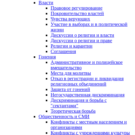
Власти
Правовое регулирование
Покровительство властей
Чувства верующих
Участие в выборах и в политической
жизни
Дискуссии о религии и власти
Дискуссии о религии и праве
Религии и карантин
Соглашения
Гонения
Административное и полицейское
вмешательство
Места для молитвы
Отказ в регистрации и ликвидация
религиозных объединений
Защита от гонений
Негосударственная дискриминация
Дискриминация и борьба с
"сектантами"
Теоретическая борьба
Общественность и СМИ
Конфликты с местным населением и
организациями
Конфликты с учреждениями культуры