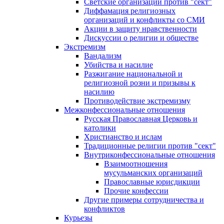
Светские организации против "сект"
Диффамация религиозных
организаций и конфликты со СМИ
Акции в защиту нравственности
Дискуссии о религии и обществе
Экстремизм
Вандализм
Убийства и насилие
Разжигание национальной и
религиозной розни и призывы к
насилию
Противодействие экстремизму
Межконфессиональные отношения
Русская Православная Церковь и
католики
Христианство и ислам
Традиционные религии против "сект"
Внутриконфессиональные отношения
Взаимоотношения
мусульманских организаций
Православные юрисдикции
Прочие конфессии
Другие примеры сотрудничества и
конфликтов
Курьезы