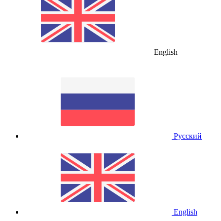
English
Русский
English