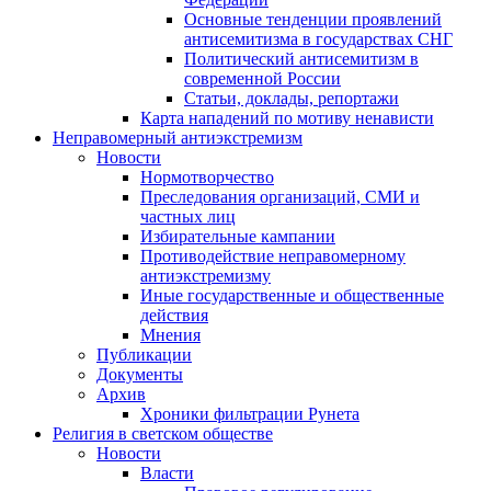
Основные тенденции проявлений
антисемитизма в государствах СНГ
Политический антисемитизм в
современной России
Статьи, доклады, репортажи
Карта нападений по мотиву ненависти
Неправомерный антиэкстремизм
Новости
Нормотворчество
Преследования организаций, СМИ и
частных лиц
Избирательные кампании
Противодействие неправомерному
антиэкстремизму
Иные государственные и общественные
действия
Мнения
Публикации
Документы
Архив
Хроники фильтрации Рунета
Религия в светском обществе
Новости
Власти