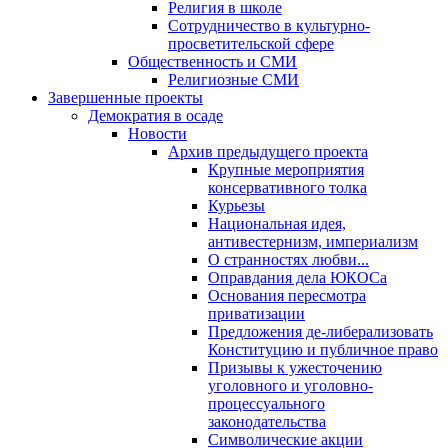
Религия в школе
Сотрудничество в культурно-
просветительской сфере
Общественность и СМИ
Религиозные СМИ
Завершенные проекты
Демократия в осаде
Новости
Архив предыдущего проекта
Крупные мероприятия
консервативного толка
Курьезы
Национальная идея,
антивестернизм, империализм
О странностях любви...
Оправдания дела ЮКОСа
Основания пересмотра
приватизации
Предложения де-либерализовать
Конституцию и публичное право
Призывы к ужесточению
уголовного и уголовно-
процессуального
законодательства
Символические акции