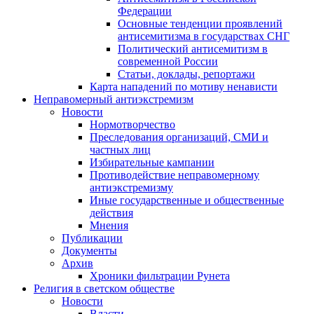
Федерации
Основные тенденции проявлений
антисемитизма в государствах СНГ
Политический антисемитизм в
современной России
Статьи, доклады, репортажи
Карта нападений по мотиву ненависти
Неправомерный антиэкстремизм
Новости
Нормотворчество
Преследования организаций, СМИ и
частных лиц
Избирательные кампании
Противодействие неправомерному
антиэкстремизму
Иные государственные и общественные
действия
Мнения
Публикации
Документы
Архив
Хроники фильтрации Рунета
Религия в светском обществе
Новости
Власти