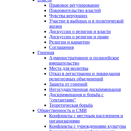
Правовое регулирование
Покровительство властей
Чувства верующих
Участие в выборах и в политической
жизни
Дискуссии о религии и власти
Дискуссии о религии и праве
Религии и карантин
Соглашения
Гонения
Административное и полицейское
вмешательство
Места для молитвы
Отказ в регистрации и ликвидация
религиозных объединений
Защита от гонений
Негосударственная дискриминация
Дискриминация и борьба с
"сектантами"
Теоретическая борьба
Общественность и СМИ
Конфликты с местным населением и
организациями
Конфликты с учреждениями культуры