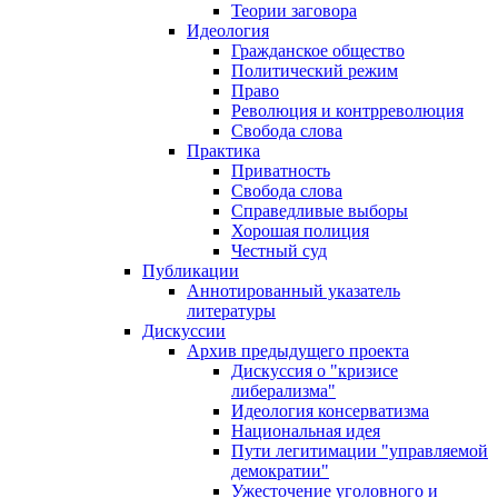
Теории заговора
Идеология
Гражданское общество
Политический режим
Право
Революция и контрреволюция
Свобода слова
Практика
Приватность
Свобода слова
Справедливые выборы
Хорошая полиция
Честный суд
Публикации
Аннотированный указатель
литературы
Дискуссии
Архив предыдущего проекта
Дискуссия о "кризисе
либерализма"
Идеология консерватизма
Национальная идея
Пути легитимации "управляемой
демократии"
Ужесточение уголовного и