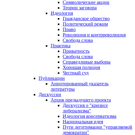
Символические акции
Теории заговора
Идеология
Гражданское общество
Политический режим
Право
Революция и контрреволюция
Свобода слова
Практика
Приватность
Свобода слова
Справедливые выборы
Хорошая полиция
Честный суд
Публикации
Аннотированный указатель
литературы
Дискуссии
Архив предыдущего проекта
Дискуссия о "кризисе
либерализма"
Идеология консерватизма
Национальная идея
Пути легитимации "управляемой
демократии"