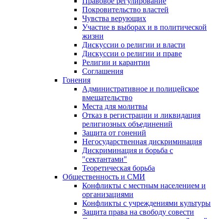
Правовое регулирование
Покровительство властей
Чувства верующих
Участие в выборах и в политической
жизни
Дискуссии о религии и власти
Дискуссии о религии и праве
Религии и карантин
Соглашения
Гонения
Административное и полицейское
вмешательство
Места для молитвы
Отказ в регистрации и ликвидация
религиозных объединений
Защита от гонений
Негосударственная дискриминация
Дискриминация и борьба с
"сектантами"
Теоретическая борьба
Общественность и СМИ
Конфликты с местным населением и
организациями
Конфликты с учреждениями культуры
Защита права на свободу совести