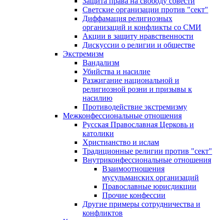
Защита права на свободу совести
Светские организации против "сект"
Диффамация религиозных
организаций и конфликты со СМИ
Акции в защиту нравственности
Дискуссии о религии и обществе
Экстремизм
Вандализм
Убийства и насилие
Разжигание национальной и
религиозной розни и призывы к
насилию
Противодействие экстремизму
Межконфессиональные отношения
Русская Православная Церковь и
католики
Христианство и ислам
Традиционные религии против "сект"
Внутриконфессиональные отношения
Взаимоотношения
мусульманских организаций
Православные юрисдикции
Прочие конфессии
Другие примеры сотрудничества и
конфликтов