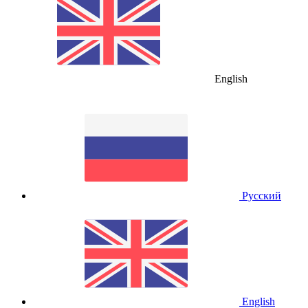
English
Русский
English