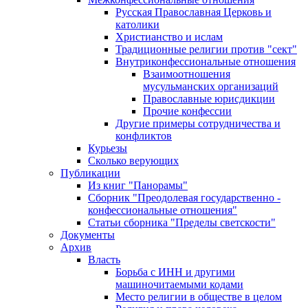
Русская Православная Церковь и
католики
Христианство и ислам
Традиционные религии против "сект"
Внутриконфессиональные отношения
Взаимоотношения
мусульманских организаций
Православные юрисдикции
Прочие конфессии
Другие примеры сотрудничества и
конфликтов
Курьезы
Сколько верующих
Публикации
Из книг "Панорамы"
Сборник "Преодолевая государственно -
конфессиональные отношения"
Статьи сборника "Пределы светскости"
Документы
Архив
Власть
Борьба с ИНН и другими
машиночитаемыми кодами
Место религии в обществе в целом