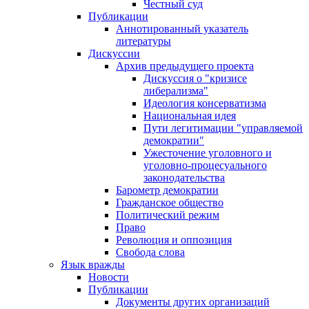
Честный суд
Публикации
Аннотированный указатель
литературы
Дискуссии
Архив предыдущего проекта
Дискуссия о "кризисе
либерализма"
Идеология консерватизма
Национальная идея
Пути легитимации "управляемой
демократии"
Ужесточение уголовного и
уголовно-процесуального
законодательства
Барометр демократии
Гражданское общество
Политический режим
Право
Революция и оппозиция
Свобода слова
Язык вражды
Новости
Публикации
Документы других организаций