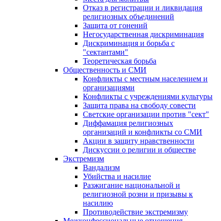
Отказ в регистрации и ликвидация
религиозных объединений
Защита от гонений
Негосударственная дискриминация
Дискриминация и борьба с
"сектантами"
Теоретическая борьба
Общественность и СМИ
Конфликты с местным населением и
организациями
Конфликты с учреждениями культуры
Защита права на свободу совести
Светские организации против "сект"
Диффамация религиозных
организаций и конфликты со СМИ
Акции в защиту нравственности
Дискуссии о религии и обществе
Экстремизм
Вандализм
Убийства и насилие
Разжигание национальной и
религиозной розни и призывы к
насилию
Противодействие экстремизму
Межконфессиональные отношения