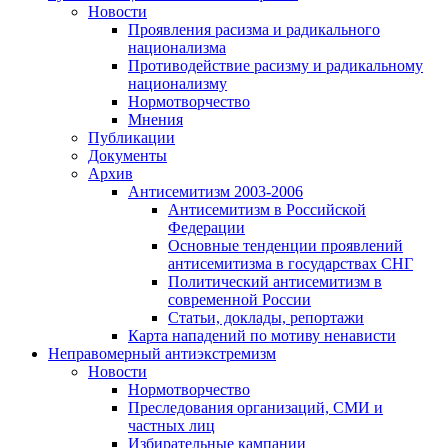
Новости
Проявления расизма и радикального
национализма
Противодействие расизму и радикальному
национализму
Нормотворчество
Мнения
Публикации
Документы
Архив
Антисемитизм 2003-2006
Антисемитизм в Российской
Федерации
Основные тенденции проявлений
антисемитизма в государствах СНГ
Политический антисемитизм в
современной России
Статьи, доклады, репортажи
Карта нападений по мотиву ненависти
Неправомерный антиэкстремизм
Новости
Нормотворчество
Преследования организаций, СМИ и
частных лиц
Избирательные кампании