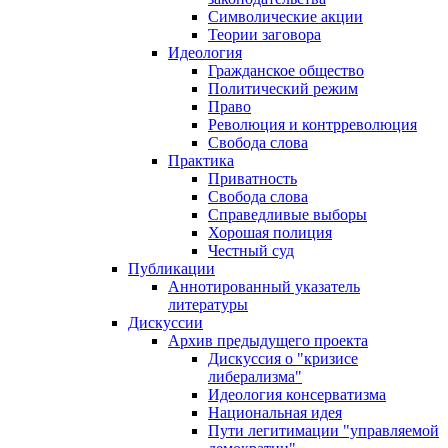
Символические акции
Теории заговора
Идеология
Гражданское общество
Политический режим
Право
Революция и контрреволюция
Свобода слова
Практика
Приватность
Свобода слова
Справедливые выборы
Хорошая полиция
Честный суд
Публикации
Аннотированный указатель
литературы
Дискуссии
Архив предыдущего проекта
Дискуссия о "кризисе
либерализма"
Идеология консерватизма
Национальная идея
Пути легитимации "управляемой