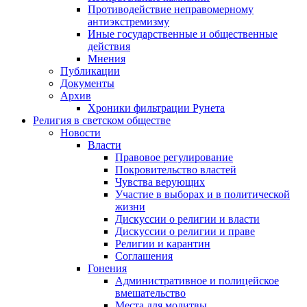
Противодействие неправомерному
антиэкстремизму
Иные государственные и общественные
действия
Мнения
Публикации
Документы
Архив
Хроники фильтрации Рунета
Религия в светском обществе
Новости
Власти
Правовое регулирование
Покровительство властей
Чувства верующих
Участие в выборах и в политической
жизни
Дискуссии о религии и власти
Дискуссии о религии и праве
Религии и карантин
Соглашения
Гонения
Административное и полицейское
вмешательство
Места для молитвы