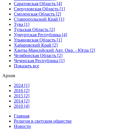
Саратовская Область [4]
Свердловская Область [1]
Смоленская Область [2]
Ставропольский Край [1]
Тува [1]
Тульская Область [2]
Удмуртская Республика [4]
Ульяновская Область [1]
Хабаровский Край [2]
Ханты-Мансийский Авт. Окр. - Югра [2]
Челябинская Область [2]
Чеченская Республика [1]
Показать все
Архив
2024 [1]
2016 [2]
2015 [2]
2014 [2]
2010 [4]
Главная
Религия в светском обществе
Новости