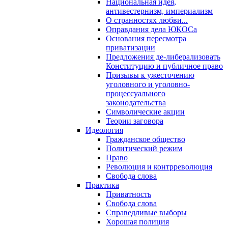
Национальная идея,
антивестернизм, империализм
О странностях любви...
Оправдания дела ЮКОСа
Основания пересмотра
приватизации
Предложения де-либерализовать
Конституцию и публичное право
Призывы к ужесточению
уголовного и уголовно-
процессуального
законодательства
Символические акции
Теории заговора
Идеология
Гражданское общество
Политический режим
Право
Революция и контрреволюция
Свобода слова
Практика
Приватность
Свобода слова
Справедливые выборы
Хорошая полиция