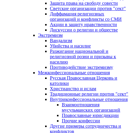
Защита права на свободу совести
Светские организации против "сект"
Диффамация религиозных
организаций и конфликты со СМИ
Акции в защиту нравственности
Дискуссии о религии и обществе
Экстремизм
Вандализм
Убийства и насилие
Разжигание национальной и
религиозной розни и призывы к
насилию
Противодействие экстремизму
Межконфессиональные отношения
Русская Православная Церковь и
католики
Христианство и ислам
Традиционные религии против "сект"
Внутриконфессиональные отношения
Взаимоотношения
мусульманских организаций
Православные юрисдикции
Прочие конфессии
Другие примеры сотрудничества и
конфликтов