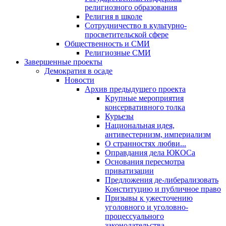
религиозного образования
Религия в школе
Сотрудничество в культурно-
просветительской сфере
Общественность и СМИ
Религиозные СМИ
Завершенные проекты
Демократия в осаде
Новости
Архив предыдущего проекта
Крупные мероприятия
консервативного толка
Курьезы
Национальная идея,
антивестернизм, империализм
О странностях любви...
Оправдания дела ЮКОСа
Основания пересмотра
приватизации
Предложения де-либерализовать
Конституцию и публичное право
Призывы к ужесточению
уголовного и уголовно-
процессуального
законодательства