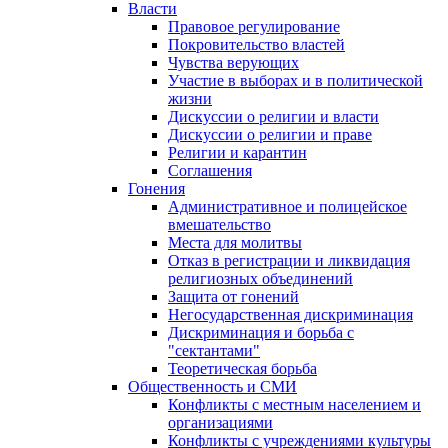
Власти
Правовое регулирование
Покровительство властей
Чувства верующих
Участие в выборах и в политической
жизни
Дискуссии о религии и власти
Дискуссии о религии и праве
Религии и карантин
Соглашения
Гонения
Административное и полицейское
вмешательство
Места для молитвы
Отказ в регистрации и ликвидация
религиозных объединений
Защита от гонений
Негосударственная дискриминация
Дискриминация и борьба с
"сектантами"
Теоретическая борьба
Общественность и СМИ
Конфликты с местным населением и
организациями
Конфликты с учреждениями культуры