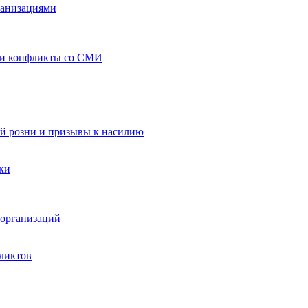
ганизациями
 и конфликты со СМИ
й розни и призывы к насилию
ки
организаций
ликтов