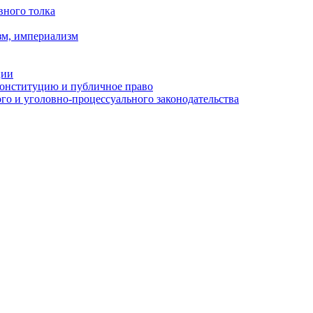
вного толка
зм, империализм
ции
Конституцию и публичное право
о и уголовно-процессуального законодательства