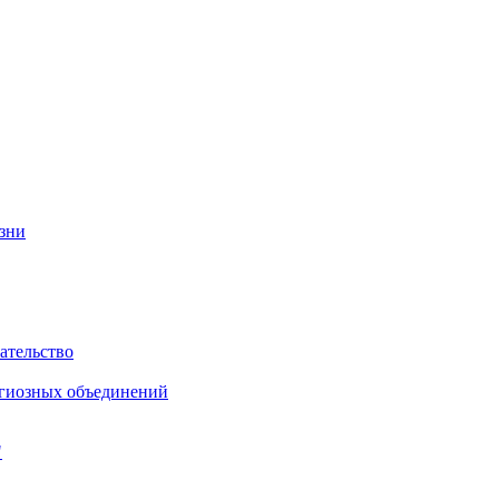
изни
ательство
игиозных объединений
"