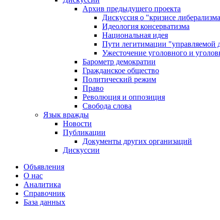
Архив предыдущего проекта
Дискуссия о "кризисе либерализм
Идеология консерватизма
Национальная идея
Пути легитимации "управляемой 
Ужесточение уголовного и уголов
Барометр демократии
Гражданское общество
Политический режим
Право
Революция и оппозиция
Свобода слова
Язык вражды
Новости
Публикации
Документы других организаций
Дискуссии
Объявления
О нас
Аналитика
Справочник
База данных