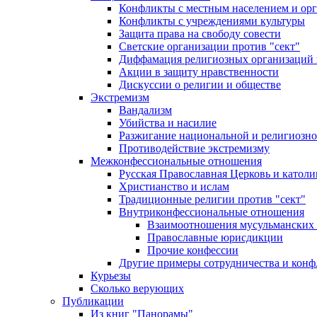
Конфликты с местным населением и ор
Конфликты с учреждениями культуры
Защита права на свободу совести
Светские организации против "сект"
Диффамация религиозных организаций
Акции в защиту нравственности
Дискуссии о религии и обществе
Экстремизм
Вандализм
Убийства и насилие
Разжигание национальной и религиозно
Противодействие экстремизму
Межконфессиональные отношения
Русская Православная Церковь и католи
Христианство и ислам
Традиционные религии против "сект"
Внутриконфессиональные отношения
Взаимоотношения мусульманских 
Православные юрисдикции
Прочие конфессии
Другие примеры сотрудничества и конф
Курьезы
Сколько верующих
Публикации
Из книг "Панорамы"