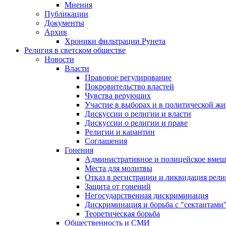
Мнения
Публикации
Документы
Архив
Хроники фильтрации Рунета
Религия в светском обществе
Новости
Власти
Правовое регулирование
Покровительство властей
Чувства верующих
Участие в выборах и в политической ж
Дискуссии о религии и власти
Дискуссии о религии и праве
Религии и карантин
Соглашения
Гонения
Административное и полицейское вмеш
Места для молитвы
Отказ в регистрации и ликвидация рел
Защита от гонений
Негосударственная дискриминация
Дискриминация и борьба с "сектантами
Теоретическая борьба
Общественность и СМИ