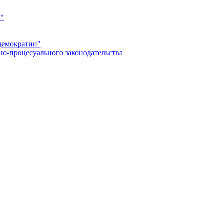
а"
демократии"
но-процесуального законодательства