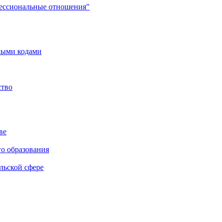
фессиональные отношения"
мыми кодами
ство
ве
го образования
льской сфере