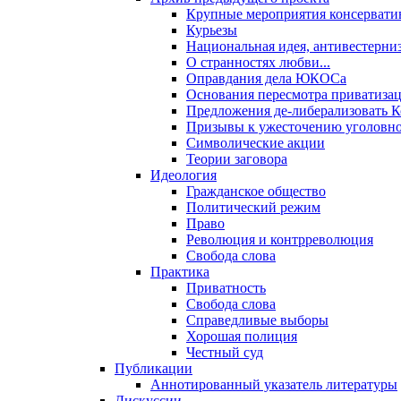
Крупные мероприятия консервати
Курьезы
Национальная идея, антивестерни
О странностях любви...
Оправдания дела ЮКОСа
Основания пересмотра приватиза
Предложения де-либерализовать 
Призывы к ужесточению уголовног
Символические акции
Теории заговора
Идеология
Гражданское общество
Политический режим
Право
Революция и контрреволюция
Свобода слова
Практика
Приватность
Свобода слова
Справедливые выборы
Хорошая полиция
Честный суд
Публикации
Аннотированный указатель литературы
Дискуссии