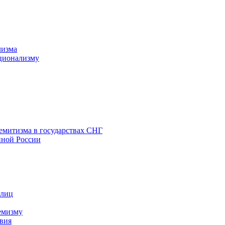
лизма
ционализму
емитизма в государствах СНГ
нной России
 лиц
емизму
вия