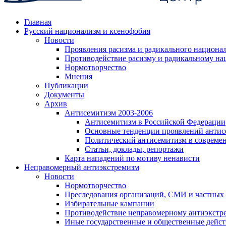
Главная
Русский национализм и ксенофобия
Новости
Проявления расизма и радикального национа
Противодействие расизму и радикальному на
Нормотворчество
Мнения
Публикации
Документы
Архив
Антисемитизм 2003-2006
Антисемитизм в Российской Федерации
Основные тенденции проявлений антис
Политический антисемитизм в совреме
Статьи, доклады, репортажи
Карта нападений по мотиву ненависти
Неправомерный антиэкстремизм
Новости
Нормотворчество
Преследования организаций, СМИ и частных
Избирательные кампании
Противодействие неправомерному антиэкстр
Иные государственные и общественные дейст