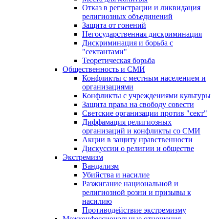
Отказ в регистрации и ликвидация
религиозных объединений
Защита от гонений
Негосударственная дискриминация
Дискриминация и борьба с
"сектантами"
Теоретическая борьба
Общественность и СМИ
Конфликты с местным населением и
организациями
Конфликты с учреждениями культуры
Защита права на свободу совести
Светские организации против "сект"
Диффамация религиозных
организаций и конфликты со СМИ
Акции в защиту нравственности
Дискуссии о религии и обществе
Экстремизм
Вандализм
Убийства и насилие
Разжигание национальной и
религиозной розни и призывы к
насилию
Противодействие экстремизму
Межконфессиональные отношения