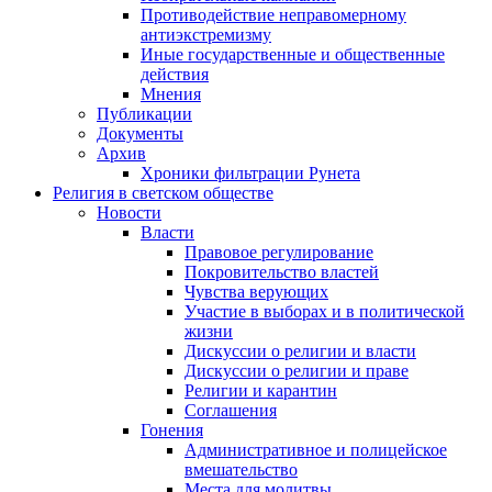
Противодействие неправомерному
антиэкстремизму
Иные государственные и общественные
действия
Мнения
Публикации
Документы
Архив
Хроники фильтрации Рунета
Религия в светском обществе
Новости
Власти
Правовое регулирование
Покровительство властей
Чувства верующих
Участие в выборах и в политической
жизни
Дискуссии о религии и власти
Дискуссии о религии и праве
Религии и карантин
Соглашения
Гонения
Административное и полицейское
вмешательство
Места для молитвы