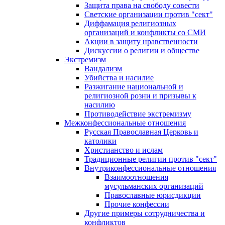
Защита права на свободу совести
Светские организации против "сект"
Диффамация религиозных
организаций и конфликты со СМИ
Акции в защиту нравственности
Дискуссии о религии и обществе
Экстремизм
Вандализм
Убийства и насилие
Разжигание национальной и
религиозной розни и призывы к
насилию
Противодействие экстремизму
Межконфессиональные отношения
Русская Православная Церковь и
католики
Христианство и ислам
Традиционные религии против "сект"
Внутриконфессиональные отношения
Взаимоотношения
мусульманских организаций
Православные юрисдикции
Прочие конфессии
Другие примеры сотрудничества и
конфликтов