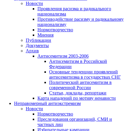
Новости
Проявления расизма и радикального
национализма
Противодействие расизму и радикальному
национализму
Нормотворчество
Мнения
Публикации
Документы
Архив
Антисемитизм 2003-2006
Антисемитизм в Российской
Федерации
Основные тенденции проявлений
антисемитизма в государствах СНГ
Политический антисемитизм в
современной России
Статьи, доклады, репортажи
Карта нападений по мотиву ненависти
Неправомерный антиэкстремизм
Новости
Нормотворчество
Преследования организаций, СМИ и
частных лиц
Избирательные кампании