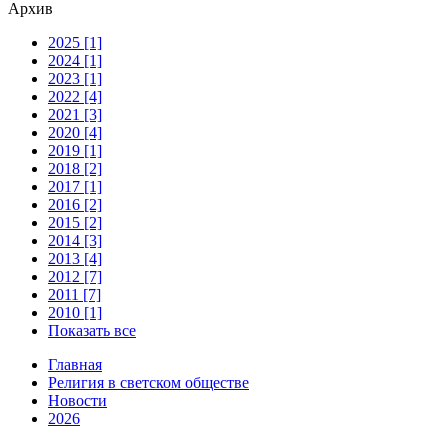
Архив
2025 [1]
2024 [1]
2023 [1]
2022 [4]
2021 [3]
2020 [4]
2019 [1]
2018 [2]
2017 [1]
2016 [2]
2015 [2]
2014 [3]
2013 [4]
2012 [7]
2011 [7]
2010 [1]
Показать все
Главная
Религия в светском обществе
Новости
2026