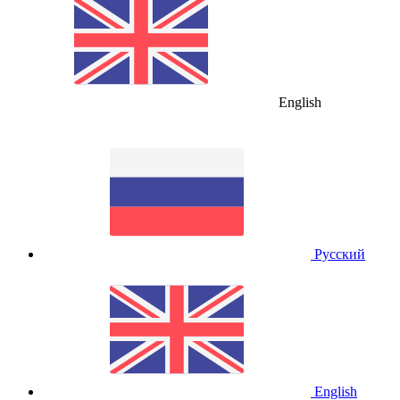
English
Русский
English