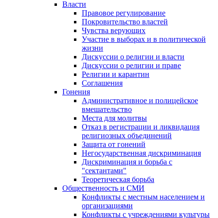
Власти
Правовое регулирование
Покровительство властей
Чувства верующих
Участие в выборах и в политической
жизни
Дискуссии о религии и власти
Дискуссии о религии и праве
Религии и карантин
Соглашения
Гонения
Административное и полицейское
вмешательство
Места для молитвы
Отказ в регистрации и ликвидация
религиозных объединений
Защита от гонений
Негосударственная дискриминация
Дискриминация и борьба с
"сектантами"
Теоретическая борьба
Общественность и СМИ
Конфликты с местным населением и
организациями
Конфликты с учреждениями культуры