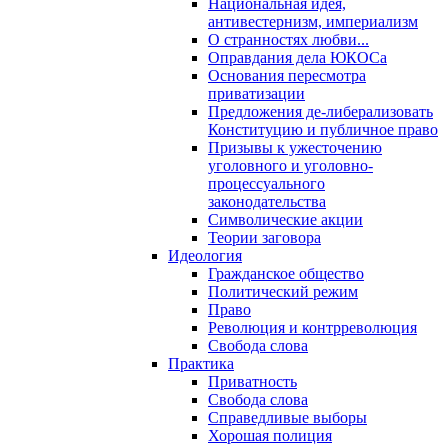
Национальная идея,
антивестернизм, империализм
О странностях любви...
Оправдания дела ЮКОСа
Основания пересмотра
приватизации
Предложения де-либерализовать
Конституцию и публичное право
Призывы к ужесточению
уголовного и уголовно-
процессуального
законодательства
Символические акции
Теории заговора
Идеология
Гражданское общество
Политический режим
Право
Революция и контрреволюция
Свобода слова
Практика
Приватность
Свобода слова
Справедливые выборы
Хорошая полиция