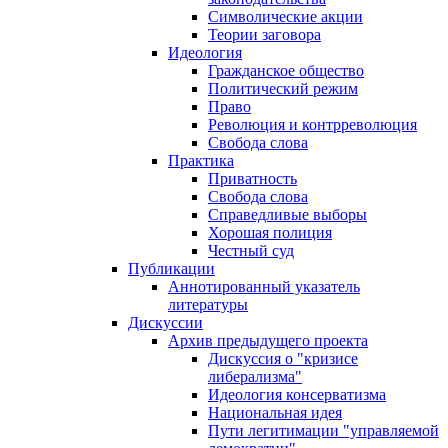
Символические акции
Теории заговора
Идеология
Гражданское общество
Политический режим
Право
Революция и контрреволюция
Свобода слова
Практика
Приватность
Свобода слова
Справедливые выборы
Хорошая полиция
Честный суд
Публикации
Аннотированный указатель
литературы
Дискуссии
Архив предыдущего проекта
Дискуссия о "кризисе
либерализма"
Идеология консерватизма
Национальная идея
Пути легитимации "управляемой