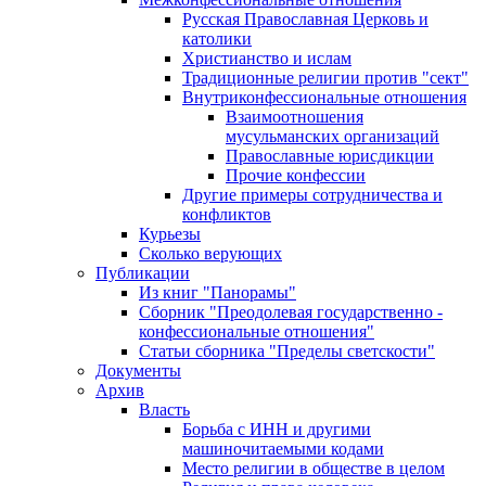
Русская Православная Церковь и
католики
Христианство и ислам
Традиционные религии против "сект"
Внутриконфессиональные отношения
Взаимоотношения
мусульманских организаций
Православные юрисдикции
Прочие конфессии
Другие примеры сотрудничества и
конфликтов
Курьезы
Сколько верующих
Публикации
Из книг "Панорамы"
Сборник "Преодолевая государственно -
конфессиональные отношения"
Статьи сборника "Пределы светскости"
Документы
Архив
Власть
Борьба с ИНН и другими
машиночитаемыми кодами
Место религии в обществе в целом