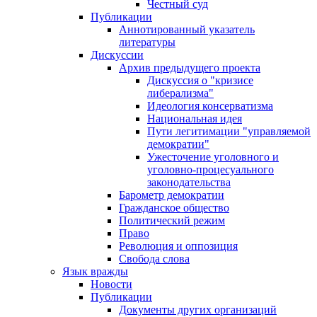
Честный суд
Публикации
Аннотированный указатель
литературы
Дискуссии
Архив предыдущего проекта
Дискуссия о "кризисе
либерализма"
Идеология консерватизма
Национальная идея
Пути легитимации "управляемой
демократии"
Ужесточение уголовного и
уголовно-процесуального
законодательства
Барометр демократии
Гражданское общество
Политический режим
Право
Революция и оппозиция
Свобода слова
Язык вражды
Новости
Публикации
Документы других организаций