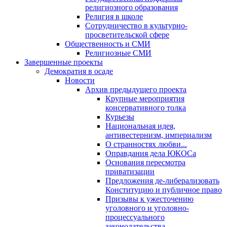
религиозного образования
Религия в школе
Сотрудничество в культурно-
просветительской сфере
Общественность и СМИ
Религиозные СМИ
Завершенные проекты
Демократия в осаде
Новости
Архив предыдущего проекта
Крупные мероприятия
консервативного толка
Курьезы
Национальная идея,
антивестернизм, империализм
О странностях любви...
Оправдания дела ЮКОСа
Основания пересмотра
приватизации
Предложения де-либерализовать
Конституцию и публичное право
Призывы к ужесточению
уголовного и уголовно-
процессуального
законодательства