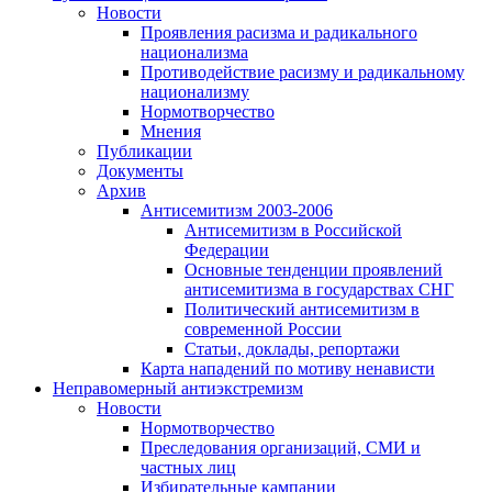
Новости
Проявления расизма и радикального
национализма
Противодействие расизму и радикальному
национализму
Нормотворчество
Мнения
Публикации
Документы
Архив
Антисемитизм 2003-2006
Антисемитизм в Российской
Федерации
Основные тенденции проявлений
антисемитизма в государствах СНГ
Политический антисемитизм в
современной России
Статьи, доклады, репортажи
Карта нападений по мотиву ненависти
Неправомерный антиэкстремизм
Новости
Нормотворчество
Преследования организаций, СМИ и
частных лиц
Избирательные кампании