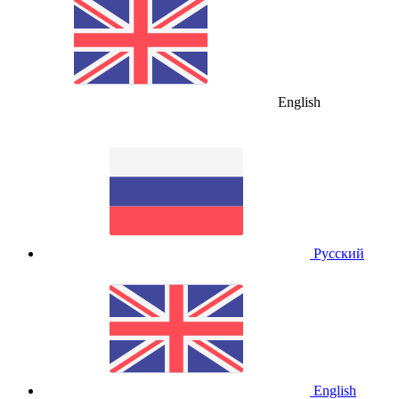
English
Русский
English