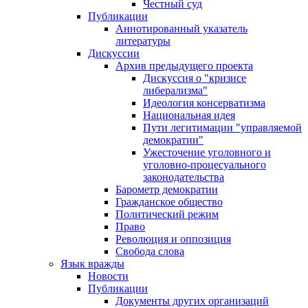
Честный суд
Публикации
Аннотированный указатель
литературы
Дискуссии
Архив предыдущего проекта
Дискуссия о "кризисе
либерализма"
Идеология консерватизма
Национальная идея
Пути легитимации "управляемой
демократии"
Ужесточение уголовного и
уголовно-процесуального
законодательства
Барометр демократии
Гражданское общество
Политический режим
Право
Революция и оппозиция
Свобода слова
Язык вражды
Новости
Публикации
Документы других организаций