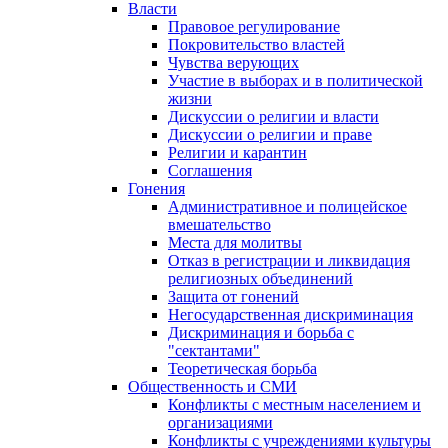
Власти
Правовое регулирование
Покровительство властей
Чувства верующих
Участие в выборах и в политической
жизни
Дискуссии о религии и власти
Дискуссии о религии и праве
Религии и карантин
Соглашения
Гонения
Административное и полицейское
вмешательство
Места для молитвы
Отказ в регистрации и ликвидация
религиозных объединений
Защита от гонений
Негосударственная дискриминация
Дискриминация и борьба с
"сектантами"
Теоретическая борьба
Общественность и СМИ
Конфликты с местным населением и
организациями
Конфликты с учреждениями культуры