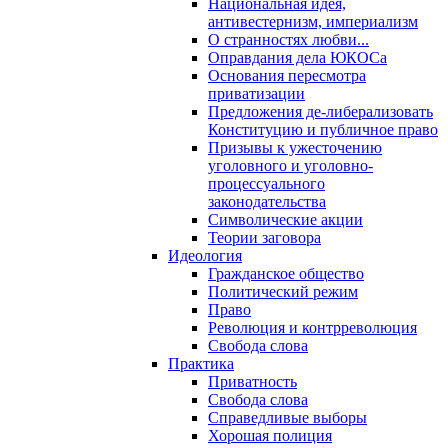
Национальная идея,
антивестернизм, империализм
О странностях любви...
Оправдания дела ЮКОСа
Основания пересмотра
приватизации
Предложения де-либерализовать
Конституцию и публичное право
Призывы к ужесточению
уголовного и уголовно-
процессуального
законодательства
Символические акции
Теории заговора
Идеология
Гражданское общество
Политический режим
Право
Революция и контрреволюция
Свобода слова
Практика
Приватность
Свобода слова
Справедливые выборы
Хорошая полиция