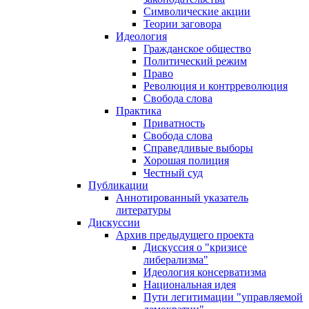
Символические акции
Теории заговора
Идеология
Гражданское общество
Политический режим
Право
Революция и контрреволюция
Свобода слова
Практика
Приватность
Свобода слова
Справедливые выборы
Хорошая полиция
Честный суд
Публикации
Аннотированный указатель
литературы
Дискуссии
Архив предыдущего проекта
Дискуссия о "кризисе
либерализма"
Идеология консерватизма
Национальная идея
Пути легитимации "управляемой