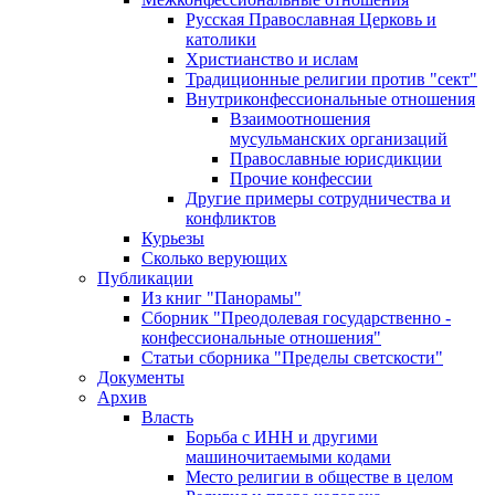
Русская Православная Церковь и
католики
Христианство и ислам
Традиционные религии против "сект"
Внутриконфессиональные отношения
Взаимоотношения
мусульманских организаций
Православные юрисдикции
Прочие конфессии
Другие примеры сотрудничества и
конфликтов
Курьезы
Сколько верующих
Публикации
Из книг "Панорамы"
Сборник "Преодолевая государственно -
конфессиональные отношения"
Статьи сборника "Пределы светскости"
Документы
Архив
Власть
Борьба с ИНН и другими
машиночитаемыми кодами
Место религии в обществе в целом