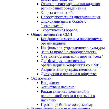
Отказ в регистрации и ликвидация
религиозных объединений
Защита от гонений
Негосударственная дискриминация
Дискриминация и борьба с
"сектантами"
Теоретическая борьба
Общественность и СМИ
Конфликты с местным населением и
организациями
Конфликты с учреждениями культуры
Защита права на свободу совести
Светские организации против "сект"
Диффамация религиозных
организаций и конфликты со СМИ
Акции в защиту нравственности
Дискуссии о религии и обществе
Экстремизм
Вандализм
Убийства и насилие
Разжигание национальной и
религиозной розни и призывы к
насилию
Противодействие экстремизму
Межконфессиональные отношения