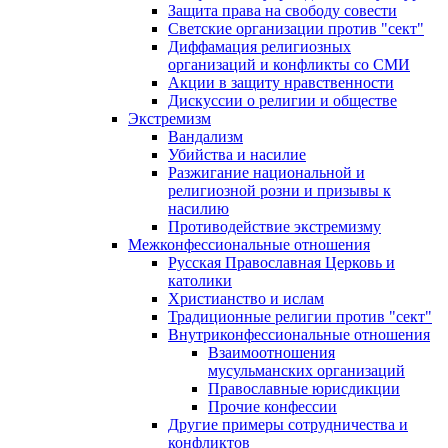
Защита права на свободу совести
Светские организации против "сект"
Диффамация религиозных
организаций и конфликты со СМИ
Акции в защиту нравственности
Дискуссии о религии и обществе
Экстремизм
Вандализм
Убийства и насилие
Разжигание национальной и
религиозной розни и призывы к
насилию
Противодействие экстремизму
Межконфессиональные отношения
Русская Православная Церковь и
католики
Христианство и ислам
Традиционные религии против "сект"
Внутриконфессиональные отношения
Взаимоотношения
мусульманских организаций
Православные юрисдикции
Прочие конфессии
Другие примеры сотрудничества и
конфликтов