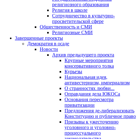
религиозного образования
Религия в школе
Сотрудничество в культурно-
просветительской сфере
Общественность и СМИ
Религиозные СМИ
Завершенные проекты
Демократия в осаде
Новости
Архив предыдущего проекта
Крупные мероприятия
консервативного толка
Курьезы
Национальная идея,
антивестернизм, империализм
О странностях любви...
Оправдания дела ЮКОСа
Основания пересмотра
приватизации
Предложения де-либерализовать
Конституцию и публичное право
Призывы к ужесточению
уголовного и уголовно-
процессуального
законодательства