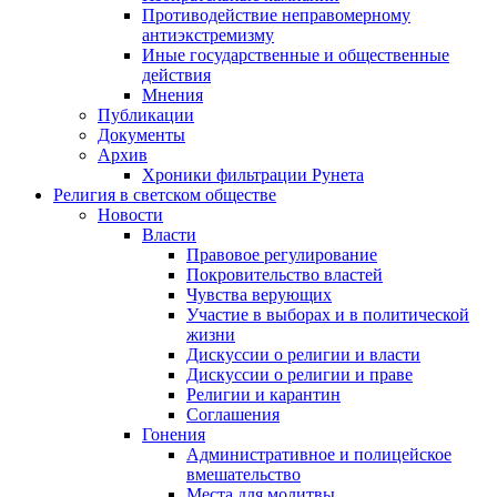
Противодействие неправомерному
антиэкстремизму
Иные государственные и общественные
действия
Мнения
Публикации
Документы
Архив
Хроники фильтрации Рунета
Религия в светском обществе
Новости
Власти
Правовое регулирование
Покровительство властей
Чувства верующих
Участие в выборах и в политической
жизни
Дискуссии о религии и власти
Дискуссии о религии и праве
Религии и карантин
Соглашения
Гонения
Административное и полицейское
вмешательство
Места для молитвы