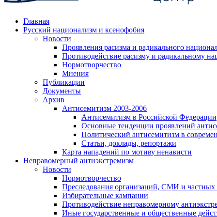
Главная
Русский национализм и ксенофобия
Новости
Проявления расизма и радикального национа
Противодействие расизму и радикальному на
Нормотворчество
Мнения
Публикации
Документы
Архив
Антисемитизм 2003-2006
Антисемитизм в Российской Федерации
Основные тенденции проявлений антис
Политический антисемитизм в совреме
Статьи, доклады, репортажи
Карта нападений по мотиву ненависти
Неправомерный антиэкстремизм
Новости
Нормотворчество
Преследования организаций, СМИ и частных
Избирательные кампании
Противодействие неправомерному антиэкстр
Иные государственные и общественные дейст