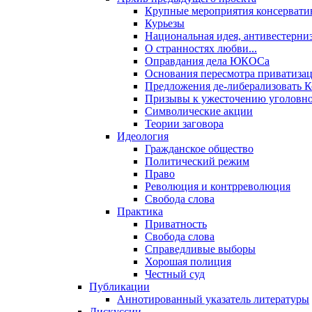
Крупные мероприятия консервати
Курьезы
Национальная идея, антивестерни
О странностях любви...
Оправдания дела ЮКОСа
Основания пересмотра приватиза
Предложения де-либерализовать 
Призывы к ужесточению уголовног
Символические акции
Теории заговора
Идеология
Гражданское общество
Политический режим
Право
Революция и контрреволюция
Свобода слова
Практика
Приватность
Свобода слова
Справедливые выборы
Хорошая полиция
Честный суд
Публикации
Аннотированный указатель литературы
Дискуссии