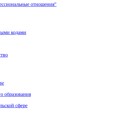
фессиональные отношения"
мыми кодами
ство
ве
го образования
льской сфере