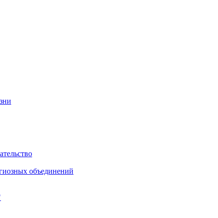
изни
ательство
игиозных объединений
"