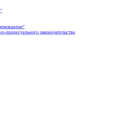
а"
демократии"
но-процесуального законодательства