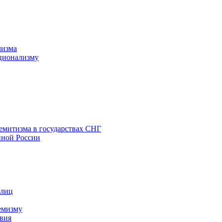
лизма
ционализму
емитизма в государствах СНГ
нной России
 лиц
емизму
вия