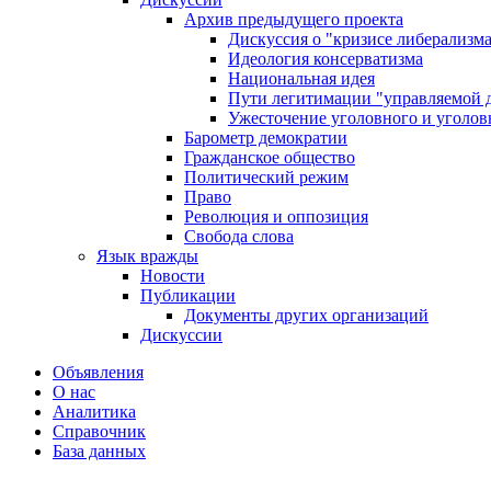
Архив предыдущего проекта
Дискуссия о "кризисе либерализм
Идеология консерватизма
Национальная идея
Пути легитимации "управляемой 
Ужесточение уголовного и уголов
Барометр демократии
Гражданское общество
Политический режим
Право
Революция и оппозиция
Свобода слова
Язык вражды
Новости
Публикации
Документы других организаций
Дискуссии
Объявления
О нас
Аналитика
Справочник
База данных