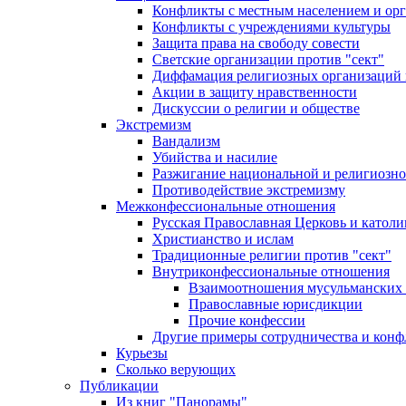
Конфликты с местным населением и ор
Конфликты с учреждениями культуры
Защита права на свободу совести
Светские организации против "сект"
Диффамация религиозных организаций
Акции в защиту нравственности
Дискуссии о религии и обществе
Экстремизм
Вандализм
Убийства и насилие
Разжигание национальной и религиозно
Противодействие экстремизму
Межконфессиональные отношения
Русская Православная Церковь и католи
Христианство и ислам
Традиционные религии против "сект"
Внутриконфессиональные отношения
Взаимоотношения мусульманских 
Православные юрисдикции
Прочие конфессии
Другие примеры сотрудничества и конф
Курьезы
Сколько верующих
Публикации
Из книг "Панорамы"