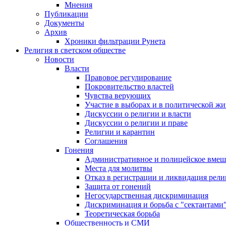
Мнения
Публикации
Документы
Архив
Хроники фильтрации Рунета
Религия в светском обществе
Новости
Власти
Правовое регулирование
Покровительство властей
Чувства верующих
Участие в выборах и в политической ж
Дискуссии о религии и власти
Дискуссии о религии и праве
Религии и карантин
Соглашения
Гонения
Административное и полицейское вмеш
Места для молитвы
Отказ в регистрации и ликвидация рел
Защита от гонений
Негосударственная дискриминация
Дискриминация и борьба с "сектантами
Теоретическая борьба
Общественность и СМИ