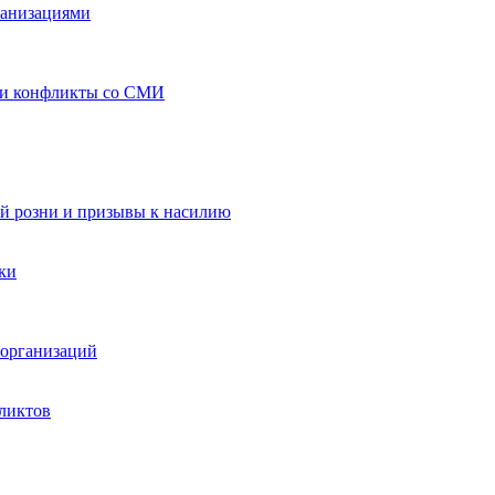
ганизациями
 и конфликты со СМИ
й розни и призывы к насилию
ки
организаций
ликтов