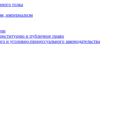
вного толка
зм, империализм
ции
Конституцию и публичное право
о и уголовно-процессуального законодательства