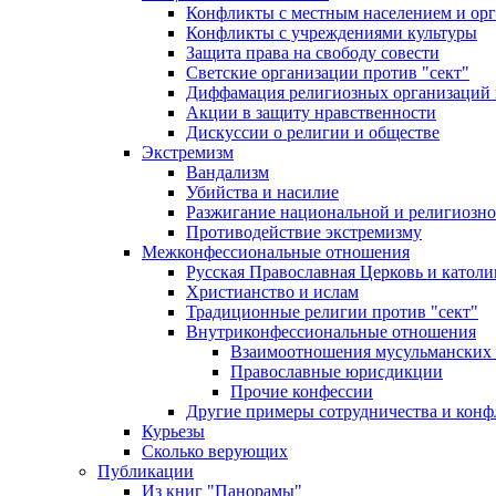
Конфликты с местным населением и ор
Конфликты с учреждениями культуры
Защита права на свободу совести
Светские организации против "сект"
Диффамация религиозных организаций
Акции в защиту нравственности
Дискуссии о религии и обществе
Экстремизм
Вандализм
Убийства и насилие
Разжигание национальной и религиозно
Противодействие экстремизму
Межконфессиональные отношения
Русская Православная Церковь и католи
Христианство и ислам
Традиционные религии против "сект"
Внутриконфессиональные отношения
Взаимоотношения мусульманских 
Православные юрисдикции
Прочие конфессии
Другие примеры сотрудничества и конф
Курьезы
Сколько верующих
Публикации
Из книг "Панорамы"