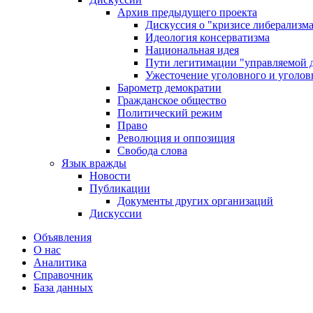
Архив предыдущего проекта
Дискуссия о "кризисе либерализм
Идеология консерватизма
Национальная идея
Пути легитимации "управляемой 
Ужесточение уголовного и уголов
Барометр демократии
Гражданское общество
Политический режим
Право
Революция и оппозиция
Свобода слова
Язык вражды
Новости
Публикации
Документы других организаций
Дискуссии
Объявления
О нас
Аналитика
Справочник
База данных