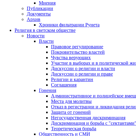
Мнения
Публикации
Документы
Архив
Хроники фильтрации Рунета
Религия в светском обществе
Новости
Власти
Правовое регулирование
Покровительство властей
Чувства верующих
Участие в выборах и в политической ж
Дискуссии о религии и власти
Дискуссии о религии и праве
Религии и карантин
Соглашения
Гонения
Административное и полицейское вмеш
Места для молитвы
Отказ в регистрации и ликвидация рел
Защита от гонений
Негосударственная дискриминация
Дискриминация и борьба с "сектантами
Теоретическая борьба
Общественность и СМИ