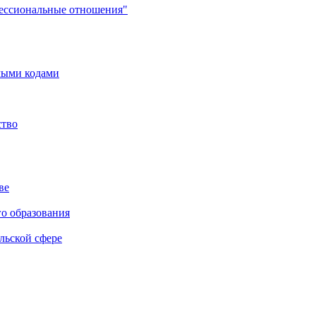
фессиональные отношения"
мыми кодами
ство
ве
го образования
льской сфере