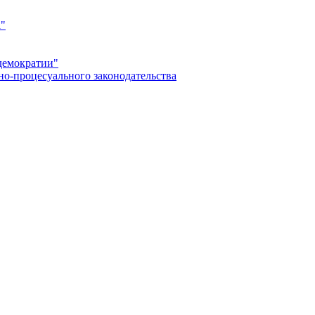
а"
демократии"
но-процесуального законодательства