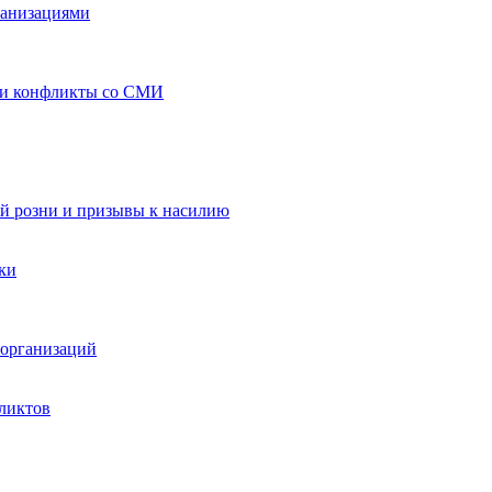
ганизациями
 и конфликты со СМИ
й розни и призывы к насилию
ки
организаций
ликтов