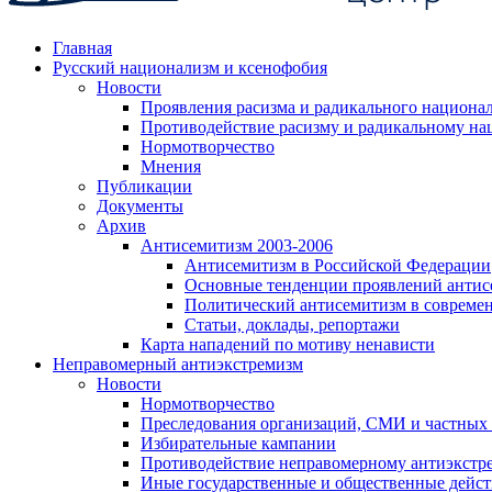
Главная
Русский национализм и ксенофобия
Новости
Проявления расизма и радикального национа
Противодействие расизму и радикальному на
Нормотворчество
Мнения
Публикации
Документы
Архив
Антисемитизм 2003-2006
Антисемитизм в Российской Федерации
Основные тенденции проявлений антис
Политический антисемитизм в совреме
Статьи, доклады, репортажи
Карта нападений по мотиву ненависти
Неправомерный антиэкстремизм
Новости
Нормотворчество
Преследования организаций, СМИ и частных
Избирательные кампании
Противодействие неправомерному антиэкстр
Иные государственные и общественные дейст