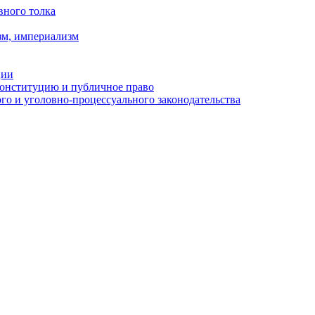
вного толка
зм, империализм
ции
Конституцию и публичное право
о и уголовно-процессуального законодательства