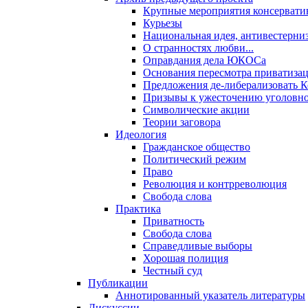
Крупные мероприятия консервати
Курьезы
Национальная идея, антивестерни
О странностях любви...
Оправдания дела ЮКОСа
Основания пересмотра приватиза
Предложения де-либерализовать 
Призывы к ужесточению уголовног
Символические акции
Теории заговора
Идеология
Гражданское общество
Политический режим
Право
Революция и контрреволюция
Свобода слова
Практика
Приватность
Свобода слова
Справедливые выборы
Хорошая полиция
Честный суд
Публикации
Аннотированный указатель литературы
Дискуссии