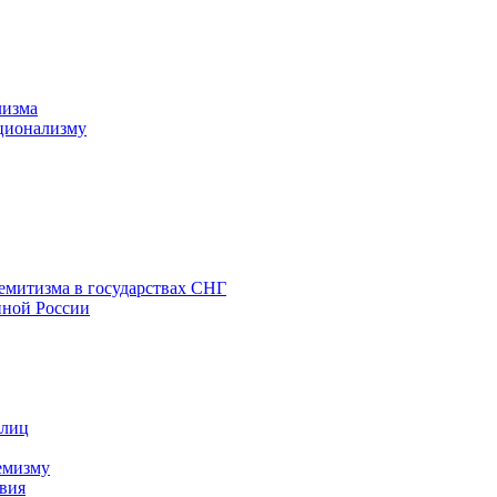
лизма
ционализму
емитизма в государствах СНГ
нной России
 лиц
емизму
вия