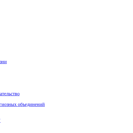
изни
ательство
игиозных объединений
"