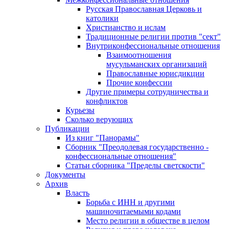
Русская Православная Церковь и
католики
Христианство и ислам
Традиционные религии против "сект"
Внутриконфессиональные отношения
Взаимоотношения
мусульманских организаций
Православные юрисдикции
Прочие конфессии
Другие примеры сотрудничества и
конфликтов
Курьезы
Сколько верующих
Публикации
Из книг "Панорамы"
Сборник "Преодолевая государственно -
конфессиональные отношения"
Статьи сборника "Пределы светскости"
Документы
Архив
Власть
Борьба с ИНН и другими
машиночитаемыми кодами
Место религии в обществе в целом