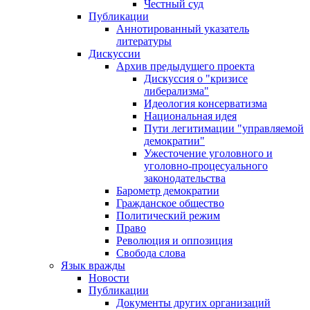
Честный суд
Публикации
Аннотированный указатель
литературы
Дискуссии
Архив предыдущего проекта
Дискуссия о "кризисе
либерализма"
Идеология консерватизма
Национальная идея
Пути легитимации "управляемой
демократии"
Ужесточение уголовного и
уголовно-процесуального
законодательства
Барометр демократии
Гражданское общество
Политический режим
Право
Революция и оппозиция
Свобода слова
Язык вражды
Новости
Публикации
Документы других организаций