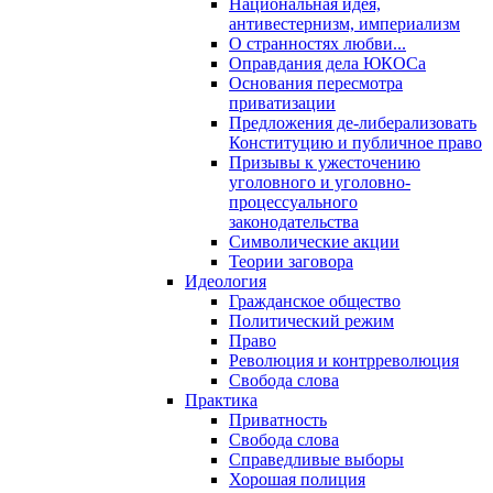
Национальная идея,
антивестернизм, империализм
О странностях любви...
Оправдания дела ЮКОСа
Основания пересмотра
приватизации
Предложения де-либерализовать
Конституцию и публичное право
Призывы к ужесточению
уголовного и уголовно-
процессуального
законодательства
Символические акции
Теории заговора
Идеология
Гражданское общество
Политический режим
Право
Революция и контрреволюция
Свобода слова
Практика
Приватность
Свобода слова
Справедливые выборы
Хорошая полиция