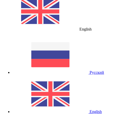
English
Русский
English