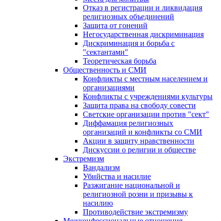
Отказ в регистрации и ликвидация
религиозных объединений
Защита от гонений
Негосударственная дискриминация
Дискриминация и борьба с
"сектантами"
Теоретическая борьба
Общественность и СМИ
Конфликты с местным населением и
организациями
Конфликты с учреждениями культуры
Защита права на свободу совести
Светские организации против "сект"
Диффамация религиозных
организаций и конфликты со СМИ
Акции в защиту нравственности
Дискуссии о религии и обществе
Экстремизм
Вандализм
Убийства и насилие
Разжигание национальной и
религиозной розни и призывы к
насилию
Противодействие экстремизму
Межконфессиональные отношения