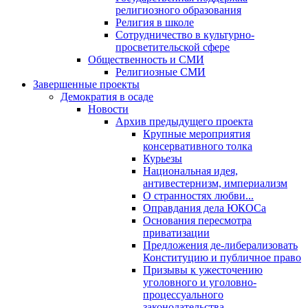
религиозного образования
Религия в школе
Сотрудничество в культурно-
просветительской сфере
Общественность и СМИ
Религиозные СМИ
Завершенные проекты
Демократия в осаде
Новости
Архив предыдущего проекта
Крупные мероприятия
консервативного толка
Курьезы
Национальная идея,
антивестернизм, империализм
О странностях любви...
Оправдания дела ЮКОСа
Основания пересмотра
приватизации
Предложения де-либерализовать
Конституцию и публичное право
Призывы к ужесточению
уголовного и уголовно-
процессуального
законодательства