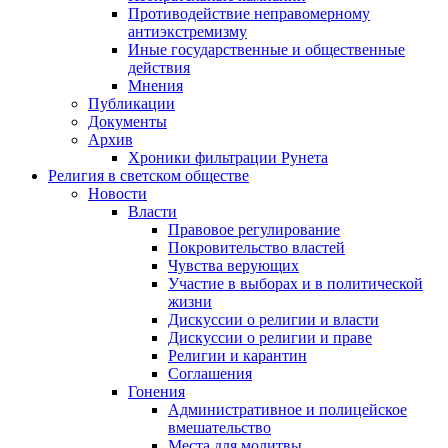
Противодействие неправомерному
антиэкстремизму
Иные государственные и общественные
действия
Мнения
Публикации
Документы
Архив
Хроники фильтрации Рунета
Религия в светском обществе
Новости
Власти
Правовое регулирование
Покровительство властей
Чувства верующих
Участие в выборах и в политической
жизни
Дискуссии о религии и власти
Дискуссии о религии и праве
Религии и карантин
Соглашения
Гонения
Административное и полицейское
вмешательство
Места для молитвы