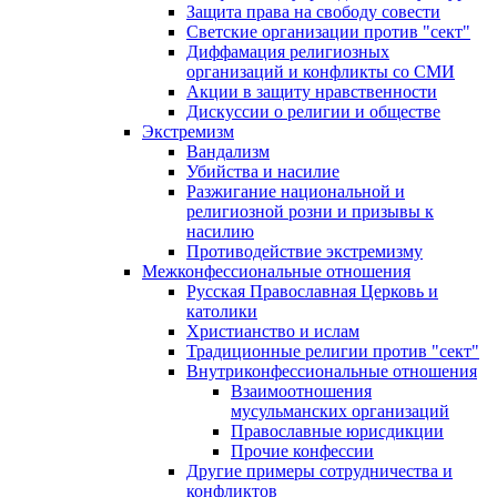
Защита права на свободу совести
Светские организации против "сект"
Диффамация религиозных
организаций и конфликты со СМИ
Акции в защиту нравственности
Дискуссии о религии и обществе
Экстремизм
Вандализм
Убийства и насилие
Разжигание национальной и
религиозной розни и призывы к
насилию
Противодействие экстремизму
Межконфессиональные отношения
Русская Православная Церковь и
католики
Христианство и ислам
Традиционные религии против "сект"
Внутриконфессиональные отношения
Взаимоотношения
мусульманских организаций
Православные юрисдикции
Прочие конфессии
Другие примеры сотрудничества и
конфликтов