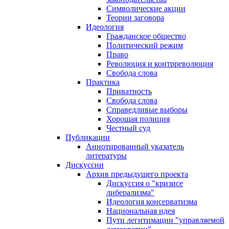
Символические акции
Теории заговора
Идеология
Гражданское общество
Политический режим
Право
Революция и контрреволюция
Свобода слова
Практика
Приватность
Свобода слова
Справедливые выборы
Хорошая полиция
Честный суд
Публикации
Аннотированный указатель
литературы
Дискуссии
Архив предыдущего проекта
Дискуссия о "кризисе
либерализма"
Идеология консерватизма
Национальная идея
Пути легитимации "управляемой