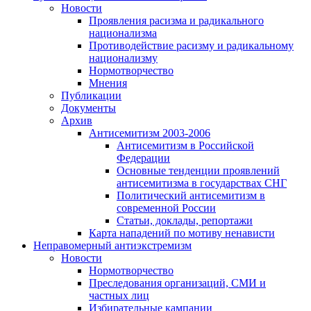
Новости
Проявления расизма и радикального
национализма
Противодействие расизму и радикальному
национализму
Нормотворчество
Мнения
Публикации
Документы
Архив
Антисемитизм 2003-2006
Антисемитизм в Российской
Федерации
Основные тенденции проявлений
антисемитизма в государствах СНГ
Политический антисемитизм в
современной России
Статьи, доклады, репортажи
Карта нападений по мотиву ненависти
Неправомерный антиэкстремизм
Новости
Нормотворчество
Преследования организаций, СМИ и
частных лиц
Избирательные кампании