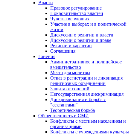
Власти
Правовое регулирование
Покровительство властей
Чувства верующих
Участие в выборах и в политической
жизни
Дискуссии о религии и власти
Дискуссии о религии и праве
Религии и карантин
Соглашения
Гонения
Административное и полицейское
вмешательство
Места для молитвы
Отказ в регистрации и ликвидация
религиозных объединений
Защита от гонений
Негосударственная дискриминация
Дискриминация и борьба с
"сектантами"
Теоретическая борьба
Общественность и СМИ
Конфликты с местным населением и
организациями
Конфликты с учреждениями культуры