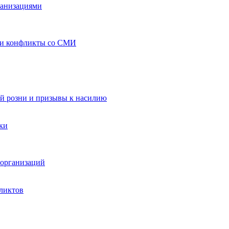
ганизациями
 и конфликты со СМИ
й розни и призывы к насилию
ки
организаций
ликтов