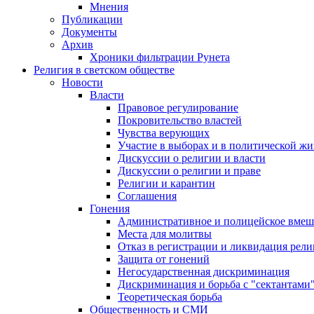
Мнения
Публикации
Документы
Архив
Хроники фильтрации Рунета
Религия в светском обществе
Новости
Власти
Правовое регулирование
Покровительство властей
Чувства верующих
Участие в выборах и в политической ж
Дискуссии о религии и власти
Дискуссии о религии и праве
Религии и карантин
Соглашения
Гонения
Административное и полицейское вмеш
Места для молитвы
Отказ в регистрации и ликвидация рел
Защита от гонений
Негосударственная дискриминация
Дискриминация и борьба с "сектантами
Теоретическая борьба
Общественность и СМИ