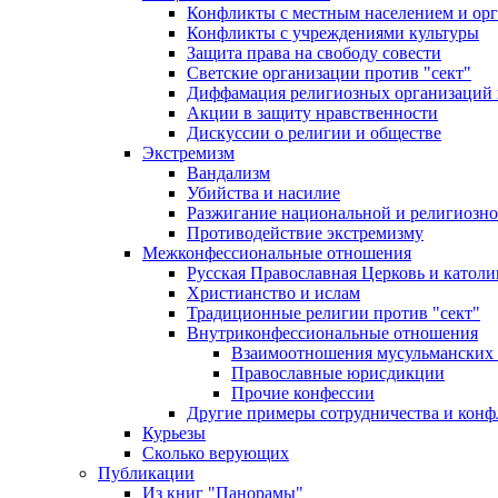
Конфликты с местным населением и ор
Конфликты с учреждениями культуры
Защита права на свободу совести
Светские организации против "сект"
Диффамация религиозных организаций
Акции в защиту нравственности
Дискуссии о религии и обществе
Экстремизм
Вандализм
Убийства и насилие
Разжигание национальной и религиозно
Противодействие экстремизму
Межконфессиональные отношения
Русская Православная Церковь и католи
Христианство и ислам
Традиционные религии против "сект"
Внутриконфессиональные отношения
Взаимоотношения мусульманских 
Православные юрисдикции
Прочие конфессии
Другие примеры сотрудничества и конф
Курьезы
Сколько верующих
Публикации
Из книг "Панорамы"