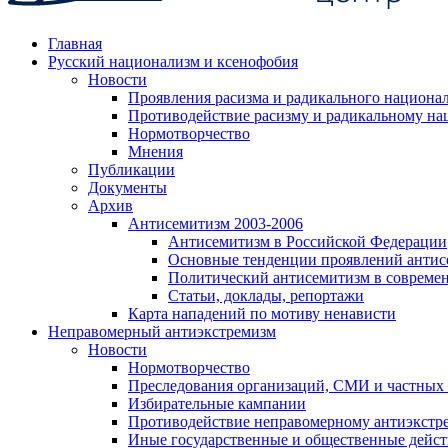
Главная
Русский национализм и ксенофобия
Новости
Проявления расизма и радикального национа
Противодействие расизму и радикальному на
Нормотворчество
Мнения
Публикации
Документы
Архив
Антисемитизм 2003-2006
Антисемитизм в Российской Федерации
Основные тенденции проявлений антис
Политический антисемитизм в совреме
Статьи, доклады, репортажи
Карта нападений по мотиву ненависти
Неправомерный антиэкстремизм
Новости
Нормотворчество
Преследования организаций, СМИ и частных
Избирательные кампании
Противодействие неправомерному антиэкстр
Иные государственные и общественные дейст