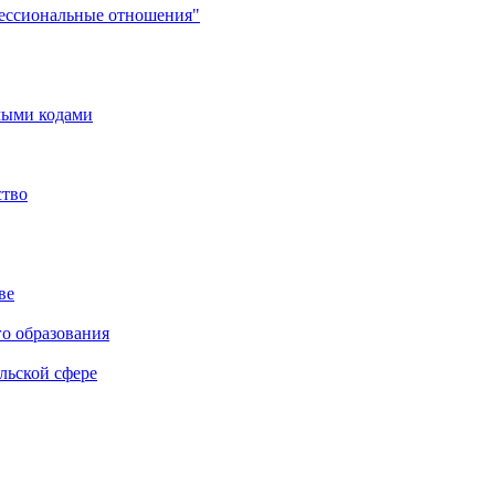
фессиональные отношения"
мыми кодами
ство
ве
го образования
льской сфере