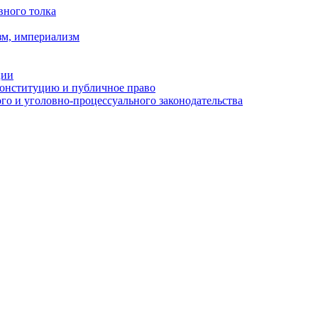
вного толка
зм, империализм
ции
Конституцию и публичное право
о и уголовно-процессуального законодательства