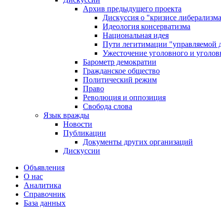
Архив предыдущего проекта
Дискуссия о "кризисе либерализм
Идеология консерватизма
Национальная идея
Пути легитимации "управляемой 
Ужесточение уголовного и уголов
Барометр демократии
Гражданское общество
Политический режим
Право
Революция и оппозиция
Свобода слова
Язык вражды
Новости
Публикации
Документы других организаций
Дискуссии
Объявления
О нас
Аналитика
Справочник
База данных