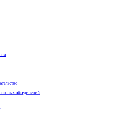
изни
ательство
игиозных объединений
"