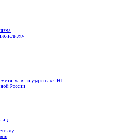
лизма
ционализму
емитизма в государствах СНГ
нной России
 лиц
емизму
вия