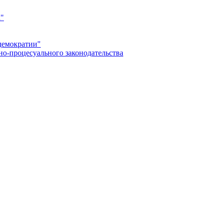
а"
демократии"
но-процесуального законодательства