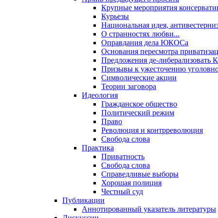
Крупные мероприятия консервати
Курьезы
Национальная идея, антивестерни
О странностях любви...
Оправдания дела ЮКОСа
Основания пересмотра приватиза
Предложения де-либерализовать 
Призывы к ужесточению уголовног
Символические акции
Теории заговора
Идеология
Гражданское общество
Политический режим
Право
Революция и контрреволюция
Свобода слова
Практика
Приватность
Свобода слова
Справедливые выборы
Хорошая полиция
Честный суд
Публикации
Аннотированный указатель литературы
Дискуссии