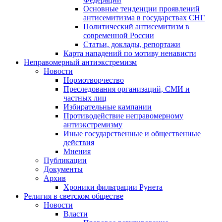
Основные тенденции проявлений
антисемитизма в государствах СНГ
Политический антисемитизм в
современной России
Статьи, доклады, репортажи
Карта нападений по мотиву ненависти
Неправомерный антиэкстремизм
Новости
Нормотворчество
Преследования организаций, СМИ и
частных лиц
Избирательные кампании
Противодействие неправомерному
антиэкстремизму
Иные государственные и общественные
действия
Мнения
Публикации
Документы
Архив
Хроники фильтрации Рунета
Религия в светском обществе
Новости
Власти