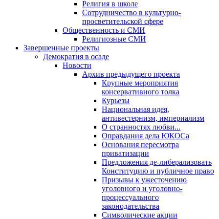
Религия в школе
Сотрудничество в культурно-
просветительской сфере
Общественность и СМИ
Религиозные СМИ
Завершенные проекты
Демократия в осаде
Новости
Архив предыдущего проекта
Крупные мероприятия
консервативного толка
Курьезы
Национальная идея,
антивестернизм, империализм
О странностях любви...
Оправдания дела ЮКОСа
Основания пересмотра
приватизации
Предложения де-либерализовать
Конституцию и публичное право
Призывы к ужесточению
уголовного и уголовно-
процессуального
законодательства
Символические акции