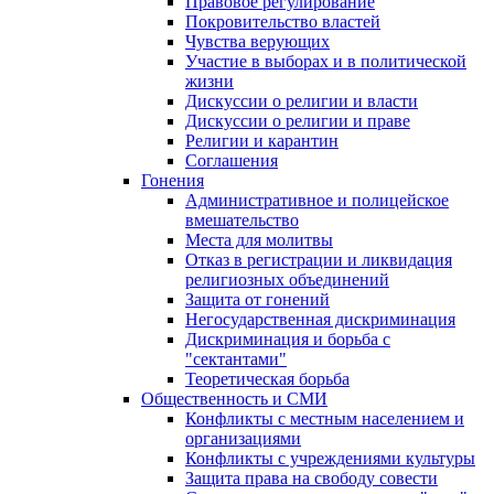
Правовое регулирование
Покровительство властей
Чувства верующих
Участие в выборах и в политической
жизни
Дискуссии о религии и власти
Дискуссии о религии и праве
Религии и карантин
Соглашения
Гонения
Административное и полицейское
вмешательство
Места для молитвы
Отказ в регистрации и ликвидация
религиозных объединений
Защита от гонений
Негосударственная дискриминация
Дискриминация и борьба с
"сектантами"
Теоретическая борьба
Общественность и СМИ
Конфликты с местным населением и
организациями
Конфликты с учреждениями культуры
Защита права на свободу совести