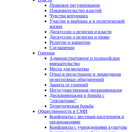
Правовое регулирование
Покровительство властей
Чувства верующих
Участие в выборах и в политической
жизни
Дискуссии о религии и власти
Дискуссии о религии и праве
Религии и карантин
Соглашения
Гонения
Административное и полицейское
вмешательство
Места для молитвы
Отказ в регистрации и ликвидация
религиозных объединений
Защита от гонений
Негосударственная дискриминация
Дискриминация и борьба с
"сектантами"
Теоретическая борьба
Общественность и СМИ
Конфликты с местным населением и
организациями
Конфликты с учреждениями культуры