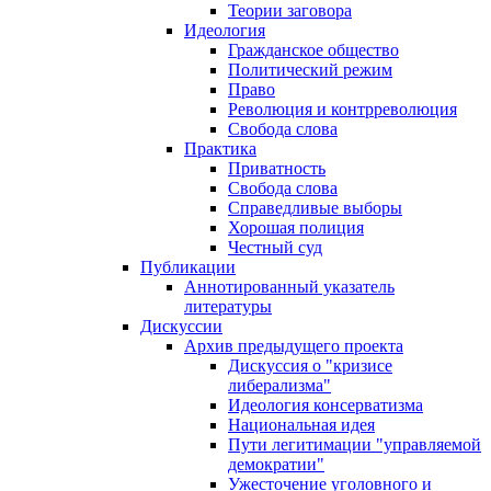
Теории заговора
Идеология
Гражданское общество
Политический режим
Право
Революция и контрреволюция
Свобода слова
Практика
Приватность
Свобода слова
Справедливые выборы
Хорошая полиция
Честный суд
Публикации
Аннотированный указатель
литературы
Дискуссии
Архив предыдущего проекта
Дискуссия о "кризисе
либерализма"
Идеология консерватизма
Национальная идея
Пути легитимации "управляемой
демократии"
Ужесточение уголовного и