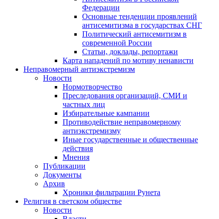
Федерации
Основные тенденции проявлений
антисемитизма в государствах СНГ
Политический антисемитизм в
современной России
Статьи, доклады, репортажи
Карта нападений по мотиву ненависти
Неправомерный антиэкстремизм
Новости
Нормотворчество
Преследования организаций, СМИ и
частных лиц
Избирательные кампании
Противодействие неправомерному
антиэкстремизму
Иные государственные и общественные
действия
Мнения
Публикации
Документы
Архив
Хроники фильтрации Рунета
Религия в светском обществе
Новости
Власти