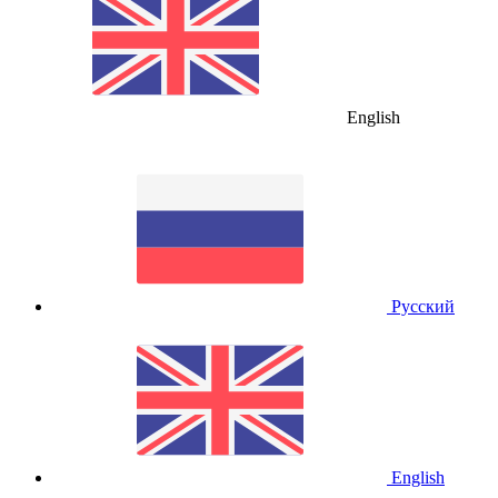
English
Русский
English