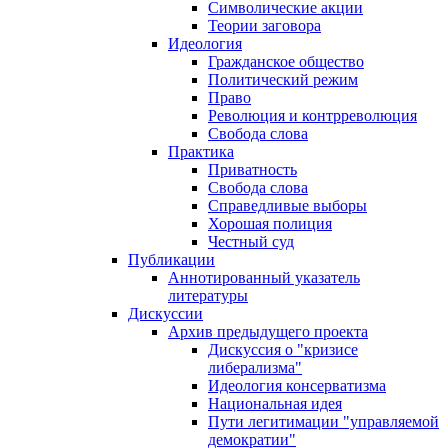
Символические акции
Теории заговора
Идеология
Гражданское общество
Политический режим
Право
Революция и контрреволюция
Свобода слова
Практика
Приватность
Свобода слова
Справедливые выборы
Хорошая полиция
Честный суд
Публикации
Аннотированный указатель
литературы
Дискуссии
Архив предыдущего проекта
Дискуссия о "кризисе
либерализма"
Идеология консерватизма
Национальная идея
Пути легитимации "управляемой
демократии"