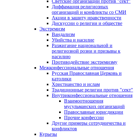
Светские организации против "сект"
Диффамация религиозных
организаций и конфликты со СМИ
Акции в защиту нравственности
Дискуссии о религии и обществе
Экстремизм
Вандализм
Убийства и насилие
Разжигание национальной и
религиозной розни и призывы к
насилию
Противодействие экстремизму
Межконфессиональные отношения
Русская Православная Церковь и
католики
Христианство и ислам
Традиционные религии против "сект"
Внутриконфессиональные отношения
Взаимоотношения
мусульманских организаций
Православные юрисдикции
Прочие конфессии
Другие примеры сотрудничества и
конфликтов
Курьезы