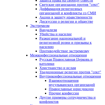
Защита права на свободу совести
Светские организации против "сект"
Диффамация религиозных
организаций и конфликты со СМИ
Акции в защиту нравственности
Дискуссии о религии и обществе
Экстремизм
Вандализм
Убийства и насилие
Разжигание национальной и
религиозной розни и призывы к
насилию
Противодействие экстремизму
Межконфессиональные отношения
Русская Православная Церковь и
католики
Христианство и ислам
Традиционные религии против "сект"
Внутриконфессиональные отношения
Взаимоотношения
мусульманских организаций
Православные юрисдикции
Прочие конфессии
Другие примеры сотрудничества и
конфликтов