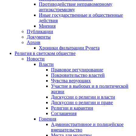
Противодействие неправомерному
антиэкстремизму
Иные государственные и общественные
действия
Мнения
Публикации
Документы
Архив
Хроники фильтрации Рунета
Религия в светском обществе
Новости
Власти
Правовое регулирование
Покровительство властей
Чувства верующих
Участие в выборах и в политической
жизни
Дискуссии о религии и власти
Дискуссии о религии и праве
Религии и карантин
Соглашения
Гонения
Административное и полицейское
вмешательство
Места для молитвы