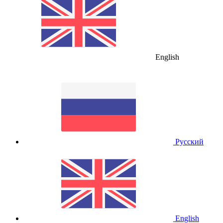
English
Русский
English