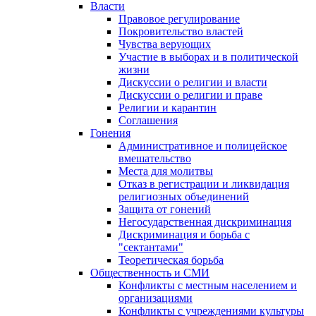
Власти
Правовое регулирование
Покровительство властей
Чувства верующих
Участие в выборах и в политической
жизни
Дискуссии о религии и власти
Дискуссии о религии и праве
Религии и карантин
Соглашения
Гонения
Административное и полицейское
вмешательство
Места для молитвы
Отказ в регистрации и ликвидация
религиозных объединений
Защита от гонений
Негосударственная дискриминация
Дискриминация и борьба с
"сектантами"
Теоретическая борьба
Общественность и СМИ
Конфликты с местным населением и
организациями
Конфликты с учреждениями культуры