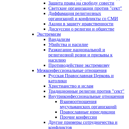
Защита права на свободу совести
Светские организации против "сект"
Диффамация религиозных
организаций и конфликты со СМИ
Акции в защиту нравственности
Дискуссии о религии и обществе
Экстремизм
Вандализм
Убийства и насилие
Разжигание национальной и
религиозной розни и призывы к
насилию
Противодействие экстремизму
Межконфессиональные отношения
Русская Православная Церковь и
католики
Христианство и ислам
Традиционные религии против "сект"
Внутриконфессиональные отношения
Взаимоотношения
мусульманских организаций
Православные юрисдикции
Прочие конфессии
Другие примеры сотрудничества и
конфликтов