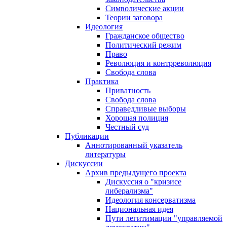
Символические акции
Теории заговора
Идеология
Гражданское общество
Политический режим
Право
Революция и контрреволюция
Свобода слова
Практика
Приватность
Свобода слова
Справедливые выборы
Хорошая полиция
Честный суд
Публикации
Аннотированный указатель
литературы
Дискуссии
Архив предыдущего проекта
Дискуссия о "кризисе
либерализма"
Идеология консерватизма
Национальная идея
Пути легитимации "управляемой