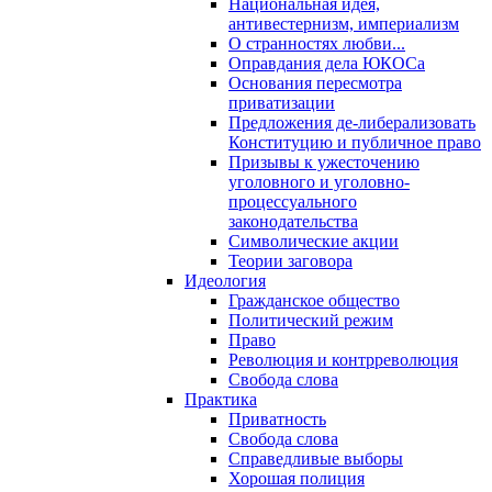
Национальная идея,
антивестернизм, империализм
О странностях любви...
Оправдания дела ЮКОСа
Основания пересмотра
приватизации
Предложения де-либерализовать
Конституцию и публичное право
Призывы к ужесточению
уголовного и уголовно-
процессуального
законодательства
Символические акции
Теории заговора
Идеология
Гражданское общество
Политический режим
Право
Революция и контрреволюция
Свобода слова
Практика
Приватность
Свобода слова
Справедливые выборы
Хорошая полиция