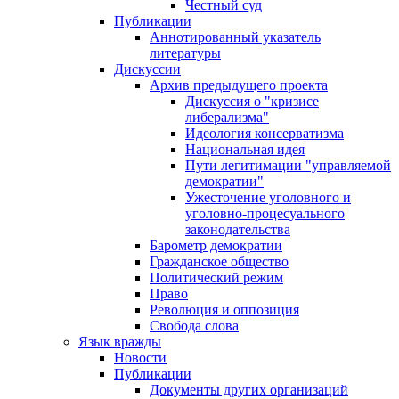
Честный суд
Публикации
Аннотированный указатель
литературы
Дискуссии
Архив предыдущего проекта
Дискуссия о "кризисе
либерализма"
Идеология консерватизма
Национальная идея
Пути легитимации "управляемой
демократии"
Ужесточение уголовного и
уголовно-процесуального
законодательства
Барометр демократии
Гражданское общество
Политический режим
Право
Революция и оппозиция
Свобода слова
Язык вражды
Новости
Публикации
Документы других организаций