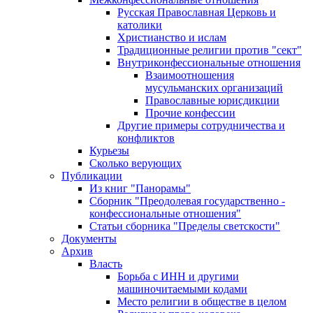
Русская Православная Церковь и
католики
Христианство и ислам
Традиционные религии против "сект"
Внутриконфессиональные отношения
Взаимоотношения
мусульманских организаций
Православные юрисдикции
Прочие конфессии
Другие примеры сотрудничества и
конфликтов
Курьезы
Сколько верующих
Публикации
Из книг "Панорамы"
Сборник "Преодолевая государственно -
конфессиональные отношения"
Статьи сборника "Пределы светскости"
Документы
Архив
Власть
Борьба с ИНН и другими
машиночитаемыми кодами
Место религии в обществе в целом