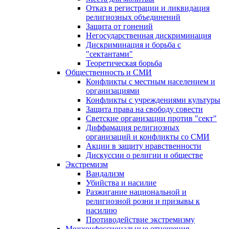
Отказ в регистрации и ликвидация
религиозных объединений
Защита от гонений
Негосударственная дискриминация
Дискриминация и борьба с
"сектантами"
Теоретическая борьба
Общественность и СМИ
Конфликты с местным населением и
организациями
Конфликты с учреждениями культуры
Защита права на свободу совести
Светские организации против "сект"
Диффамация религиозных
организаций и конфликты со СМИ
Акции в защиту нравственности
Дискуссии о религии и обществе
Экстремизм
Вандализм
Убийства и насилие
Разжигание национальной и
религиозной розни и призывы к
насилию
Противодействие экстремизму
Межконфессиональные отношения