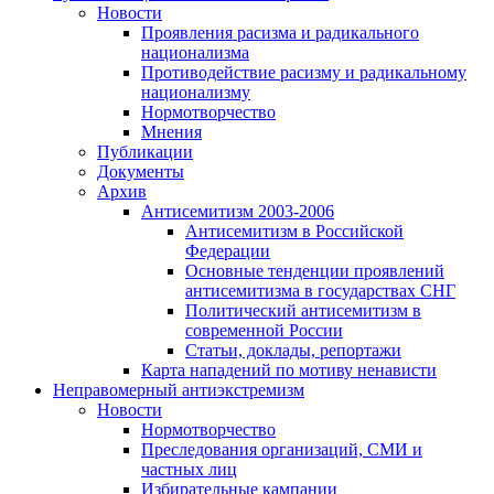
Новости
Проявления расизма и радикального
национализма
Противодействие расизму и радикальному
национализму
Нормотворчество
Мнения
Публикации
Документы
Архив
Антисемитизм 2003-2006
Антисемитизм в Российской
Федерации
Основные тенденции проявлений
антисемитизма в государствах СНГ
Политический антисемитизм в
современной России
Статьи, доклады, репортажи
Карта нападений по мотиву ненависти
Неправомерный антиэкстремизм
Новости
Нормотворчество
Преследования организаций, СМИ и
частных лиц
Избирательные кампании