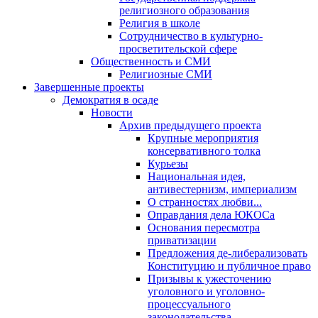
религиозного образования
Религия в школе
Сотрудничество в культурно-
просветительской сфере
Общественность и СМИ
Религиозные СМИ
Завершенные проекты
Демократия в осаде
Новости
Архив предыдущего проекта
Крупные мероприятия
консервативного толка
Курьезы
Национальная идея,
антивестернизм, империализм
О странностях любви...
Оправдания дела ЮКОСа
Основания пересмотра
приватизации
Предложения де-либерализовать
Конституцию и публичное право
Призывы к ужесточению
уголовного и уголовно-
процессуального
законодательства