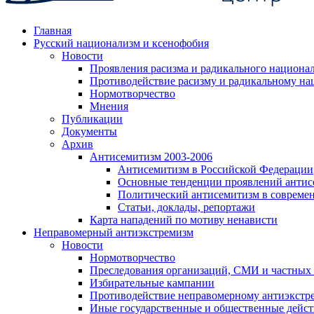
Главная
Русский национализм и ксенофобия
Новости
Проявления расизма и радикального национа
Противодействие расизму и радикальному на
Нормотворчество
Мнения
Публикации
Документы
Архив
Антисемитизм 2003-2006
Антисемитизм в Российской Федерации
Основные тенденции проявлений антис
Политический антисемитизм в совреме
Статьи, доклады, репортажи
Карта нападений по мотиву ненависти
Неправомерный антиэкстремизм
Новости
Нормотворчество
Преследования организаций, СМИ и частных
Избирательные кампании
Противодействие неправомерному антиэкстр
Иные государственные и общественные дейст