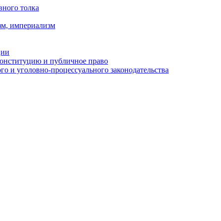
вного толка
зм, империализм
ции
Конституцию и публичное право
о и уголовно-процессуального законодательства