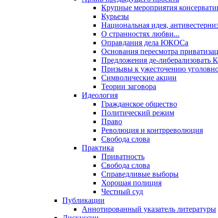
Крупные мероприятия консервати
Курьезы
Национальная идея, антивестерни
О странностях любви...
Оправдания дела ЮКОСа
Основания пересмотра приватиза
Предложения де-либерализовать 
Призывы к ужесточению уголовног
Символические акции
Теории заговора
Идеология
Гражданское общество
Политический режим
Право
Революция и контрреволюция
Свобода слова
Практика
Приватность
Свобода слова
Справедливые выборы
Хорошая полиция
Честный суд
Публикации
Аннотированный указатель литературы
Дискуссии