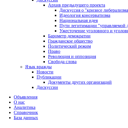
Архив предыдущего проекта
Дискуссия о "кризисе либерализм
Идеология консерватизма
Национальная идея
Пути легитимации "управляемой 
Ужесточение уголовного и уголов
Барометр демократии
Гражданское общество
Политический режим
Право
Революция и оппозиция
Свобода слова
Язык вражды
Новости
Публикации
Документы других организаций
Дискуссии
Объявления
О нас
Аналитика
Справочник
База данных