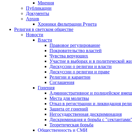
Мнения
Публикации
Документы
Архив
Хроники фильтрации Рунета
Религия в светском обществе
Новости
Власти
Правовое регулирование
Покровительство властей
Чувства верующих
Участие в выборах и в политической ж
Дискуссии о религии и власти
Дискуссии о религии и праве
Религии и карантин
Соглашения
Гонения
Административное и полицейское вмеш
Места для молитвы
Отказ в регистрации и ликвидация рел
Защита от гонений
Негосударственная дискриминация
Дискриминация и борьба с "сектантами
Теоретическая борьба
Общественность и СМИ