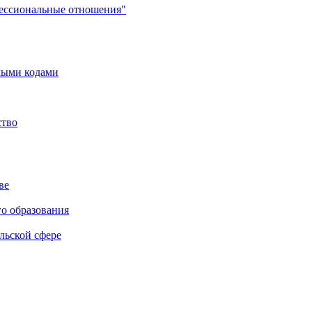
фессиональные отношения"
мыми кодами
ство
ве
го образования
льской сфере