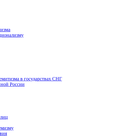
лизма
ционализму
емитизма в государствах СНГ
нной России
 лиц
емизму
вия