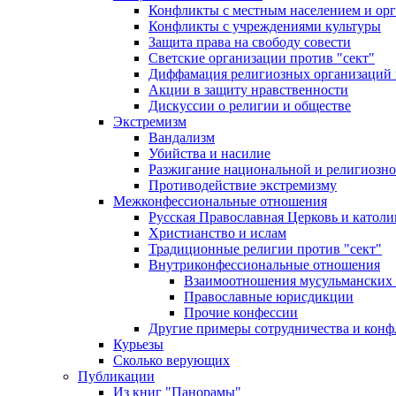
Конфликты с местным населением и ор
Конфликты с учреждениями культуры
Защита права на свободу совести
Светские организации против "сект"
Диффамация религиозных организаций
Акции в защиту нравственности
Дискуссии о религии и обществе
Экстремизм
Вандализм
Убийства и насилие
Разжигание национальной и религиозно
Противодействие экстремизму
Межконфессиональные отношения
Русская Православная Церковь и католи
Христианство и ислам
Традиционные религии против "сект"
Внутриконфессиональные отношения
Взаимоотношения мусульманских 
Православные юрисдикции
Прочие конфессии
Другие примеры сотрудничества и конф
Курьезы
Сколько верующих
Публикации
Из книг "Панорамы"