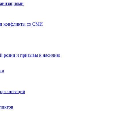
ганизациями
 и конфликты со СМИ
й розни и призывы к насилию
ки
организаций
ликтов