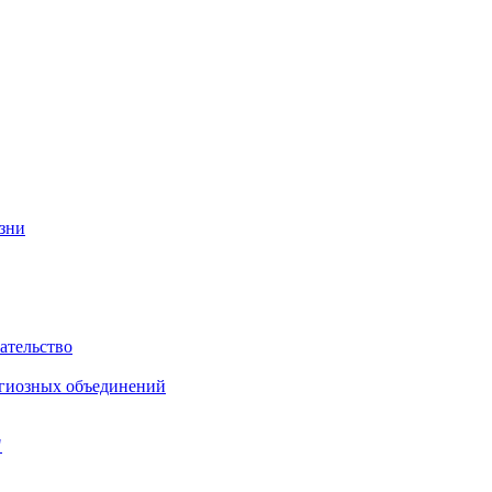
изни
ательство
игиозных объединений
"