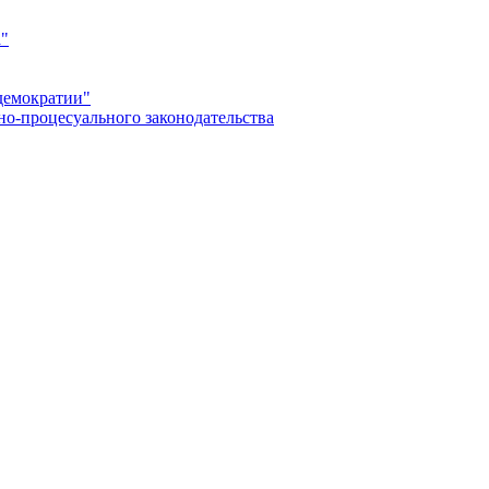
а"
демократии"
но-процесуального законодательства