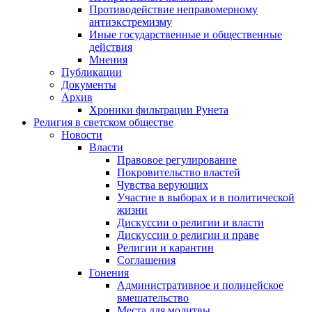
Противодействие неправомерному
антиэкстремизму
Иные государственные и общественные
действия
Мнения
Публикации
Документы
Архив
Хроники фильтрации Рунета
Религия в светском обществе
Новости
Власти
Правовое регулирование
Покровительство властей
Чувства верующих
Участие в выборах и в политической
жизни
Дискуссии о религии и власти
Дискуссии о религии и праве
Религии и карантин
Соглашения
Гонения
Административное и полицейское
вмешательство
Места для молитвы