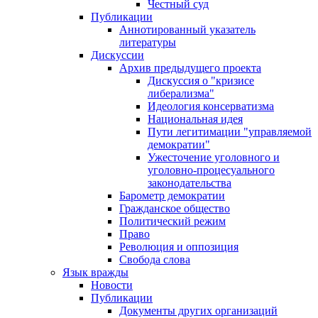
Честный суд
Публикации
Аннотированный указатель
литературы
Дискуссии
Архив предыдущего проекта
Дискуссия о "кризисе
либерализма"
Идеология консерватизма
Национальная идея
Пути легитимации "управляемой
демократии"
Ужесточение уголовного и
уголовно-процесуального
законодательства
Барометр демократии
Гражданское общество
Политический режим
Право
Революция и оппозиция
Свобода слова
Язык вражды
Новости
Публикации
Документы других организаций