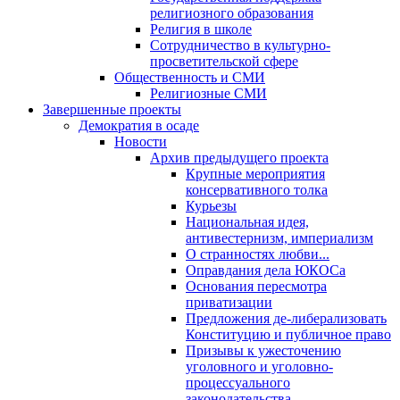
религиозного образования
Религия в школе
Сотрудничество в культурно-
просветительской сфере
Общественность и СМИ
Религиозные СМИ
Завершенные проекты
Демократия в осаде
Новости
Архив предыдущего проекта
Крупные мероприятия
консервативного толка
Курьезы
Национальная идея,
антивестернизм, империализм
О странностях любви...
Оправдания дела ЮКОСа
Основания пересмотра
приватизации
Предложения де-либерализовать
Конституцию и публичное право
Призывы к ужесточению
уголовного и уголовно-
процессуального
законодательства