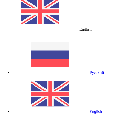
English
Русский
English