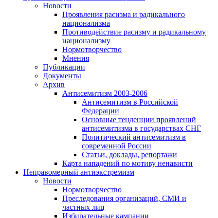
Новости
Проявления расизма и радикального
национализма
Противодействие расизму и радикальному
национализму
Нормотворчество
Мнения
Публикации
Документы
Архив
Антисемитизм 2003-2006
Антисемитизм в Российской
Федерации
Основные тенденции проявлений
антисемитизма в государствах СНГ
Политический антисемитизм в
современной России
Статьи, доклады, репортажи
Карта нападений по мотиву ненависти
Неправомерный антиэкстремизм
Новости
Нормотворчество
Преследования организаций, СМИ и
частных лиц
Избирательные кампании