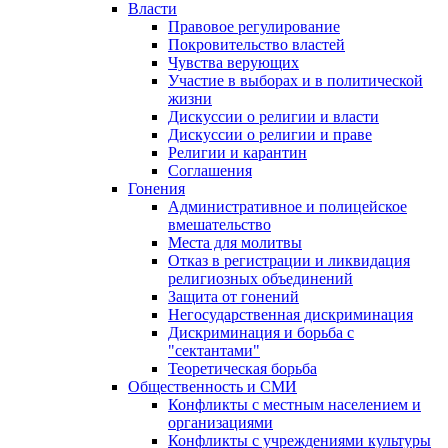
Власти
Правовое регулирование
Покровительство властей
Чувства верующих
Участие в выборах и в политической
жизни
Дискуссии о религии и власти
Дискуссии о религии и праве
Религии и карантин
Соглашения
Гонения
Административное и полицейское
вмешательство
Места для молитвы
Отказ в регистрации и ликвидация
религиозных объединений
Защита от гонений
Негосударственная дискриминация
Дискриминация и борьба с
"сектантами"
Теоретическая борьба
Общественность и СМИ
Конфликты с местным населением и
организациями
Конфликты с учреждениями культуры