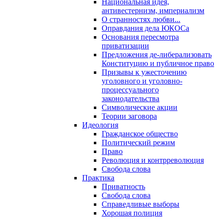
Национальная идея,
антивестернизм, империализм
О странностях любви...
Оправдания дела ЮКОСа
Основания пересмотра
приватизации
Предложения де-либерализовать
Конституцию и публичное право
Призывы к ужесточению
уголовного и уголовно-
процессуального
законодательства
Символические акции
Теории заговора
Идеология
Гражданское общество
Политический режим
Право
Революция и контрреволюция
Свобода слова
Практика
Приватность
Свобода слова
Справедливые выборы
Хорошая полиция