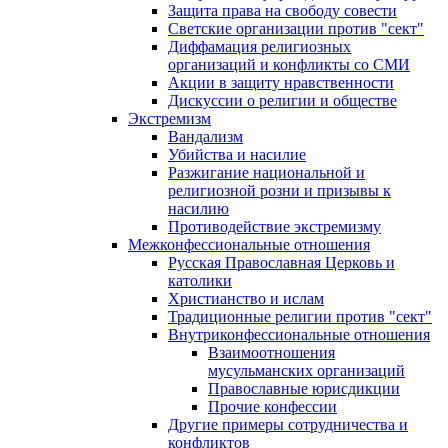
Защита права на свободу совести
Светские организации против "сект"
Диффамация религиозных
организаций и конфликты со СМИ
Акции в защиту нравственности
Дискуссии о религии и обществе
Экстремизм
Вандализм
Убийства и насилие
Разжигание национальной и
религиозной розни и призывы к
насилию
Противодействие экстремизму
Межконфессиональные отношения
Русская Православная Церковь и
католики
Христианство и ислам
Традиционные религии против "сект"
Внутриконфессиональные отношения
Взаимоотношения
мусульманских организаций
Православные юрисдикции
Прочие конфессии
Другие примеры сотрудничества и
конфликтов