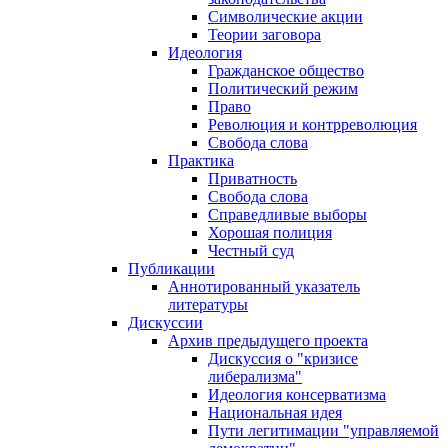
Символические акции
Теории заговора
Идеология
Гражданское общество
Политический режим
Право
Революция и контрреволюция
Свобода слова
Практика
Приватность
Свобода слова
Справедливые выборы
Хорошая полиция
Честный суд
Публикации
Аннотированный указатель
литературы
Дискуссии
Архив предыдущего проекта
Дискуссия о "кризисе
либерализма"
Идеология консерватизма
Национальная идея
Пути легитимации "управляемой