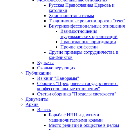
Русская Православная Церковь и
католики
Христианство и ислам
Традиционные религии против "сект"
Внутриконфессиональные отношения
Взаимоотношения
мусульманских организаций
Православные юрисдикции
Прочие конфессии
Другие примеры сотрудничества и
конфликтов
Курьезы
Сколько верующих
Публикации
Из книг "Панорамы"
Сборник "Преодолевая государственно -
конфессиональные отношения"
Статьи сборника "Пределы светскости"
Документы
Архив
Власть
Борьба с ИНН и другими
машиночитаемыми кодами
Место религии в обществе в целом