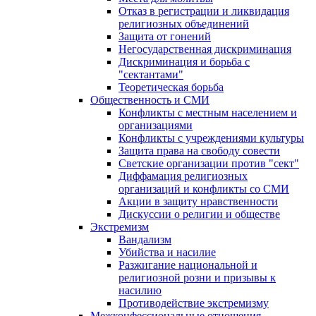
Отказ в регистрации и ликвидация
религиозных объединений
Защита от гонений
Негосударственная дискриминация
Дискриминация и борьба с
"сектантами"
Теоретическая борьба
Общественность и СМИ
Конфликты с местным населением и
организациями
Конфликты с учреждениями культуры
Защита права на свободу совести
Светские организации против "сект"
Диффамация религиозных
организаций и конфликты со СМИ
Акции в защиту нравственности
Дискуссии о религии и обществе
Экстремизм
Вандализм
Убийства и насилие
Разжигание национальной и
религиозной розни и призывы к
насилию
Противодействие экстремизму
Межконфессиональные отношения