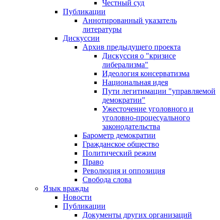
Честный суд
Публикации
Аннотированный указатель
литературы
Дискуссии
Архив предыдущего проекта
Дискуссия о "кризисе
либерализма"
Идеология консерватизма
Национальная идея
Пути легитимации "управляемой
демократии"
Ужесточение уголовного и
уголовно-процесуального
законодательства
Барометр демократии
Гражданское общество
Политический режим
Право
Революция и оппозиция
Свобода слова
Язык вражды
Новости
Публикации
Документы других организаций