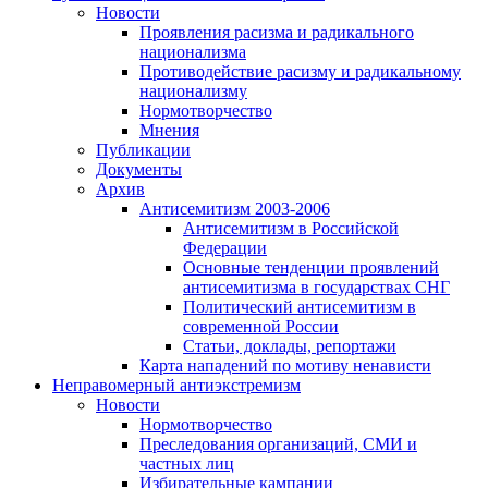
Новости
Проявления расизма и радикального
национализма
Противодействие расизму и радикальному
национализму
Нормотворчество
Мнения
Публикации
Документы
Архив
Антисемитизм 2003-2006
Антисемитизм в Российской
Федерации
Основные тенденции проявлений
антисемитизма в государствах СНГ
Политический антисемитизм в
современной России
Статьи, доклады, репортажи
Карта нападений по мотиву ненависти
Неправомерный антиэкстремизм
Новости
Нормотворчество
Преследования организаций, СМИ и
частных лиц
Избирательные кампании