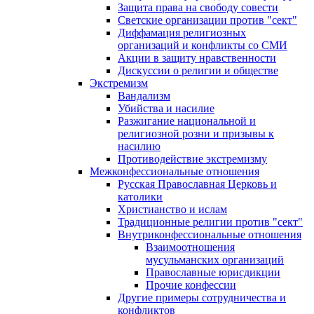
Защита права на свободу совести
Светские организации против "сект"
Диффамация религиозных
организаций и конфликты со СМИ
Акции в защиту нравственности
Дискуссии о религии и обществе
Экстремизм
Вандализм
Убийства и насилие
Разжигание национальной и
религиозной розни и призывы к
насилию
Противодействие экстремизму
Межконфессиональные отношения
Русская Православная Церковь и
католики
Христианство и ислам
Традиционные религии против "сект"
Внутриконфессиональные отношения
Взаимоотношения
мусульманских организаций
Православные юрисдикции
Прочие конфессии
Другие примеры сотрудничества и
конфликтов