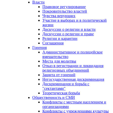
Власти
Правовое регулирование
Покровительство властей
Чувства верующих
Участие в выборах и в политической
жизни
Дискуссии о религии и власти
Дискуссии о религии и праве
Религии и карантин
Соглашения
Гонения
Административное и полицейское
вмешательство
Места для молитвы
Отказ в регистрации и ликвидация
религиозных объединений
Защита от гонений
Негосударственная дискриминация
Дискриминация и борьба с
"сектантами"
Теоретическая борьба
Общественность и СМИ
Конфликты с местным населением и
организациями
Конфликты с учреждениями культуры