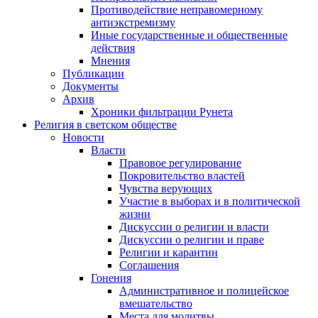
Противодействие неправомерному
антиэкстремизму
Иные государственные и общественные
действия
Мнения
Публикации
Документы
Архив
Хроники фильтрации Рунета
Религия в светском обществе
Новости
Власти
Правовое регулирование
Покровительство властей
Чувства верующих
Участие в выборах и в политической
жизни
Дискуссии о религии и власти
Дискуссии о религии и праве
Религии и карантин
Соглашения
Гонения
Административное и полицейское
вмешательство
Места для молитвы