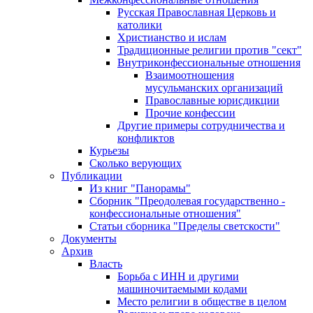
Русская Православная Церковь и
католики
Христианство и ислам
Традиционные религии против "сект"
Внутриконфессиональные отношения
Взаимоотношения
мусульманских организаций
Православные юрисдикции
Прочие конфессии
Другие примеры сотрудничества и
конфликтов
Курьезы
Сколько верующих
Публикации
Из книг "Панорамы"
Сборник "Преодолевая государственно -
конфессиональные отношения"
Статьи сборника "Пределы светскости"
Документы
Архив
Власть
Борьба с ИНН и другими
машиночитаемыми кодами
Место религии в обществе в целом