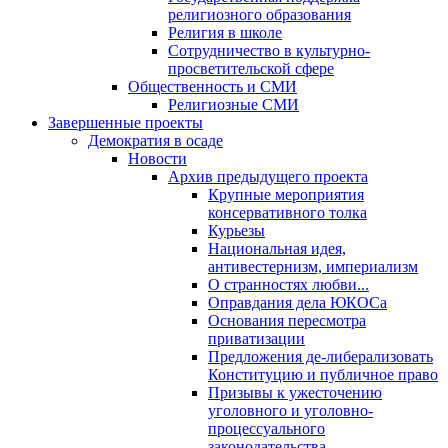
религиозного образования
Религия в школе
Сотрудничество в культурно-
просветительской сфере
Общественность и СМИ
Религиозные СМИ
Завершенные проекты
Демократия в осаде
Новости
Архив предыдущего проекта
Крупные мероприятия
консервативного толка
Курьезы
Национальная идея,
антивестернизм, империализм
О странностях любви...
Оправдания дела ЮКОСа
Основания пересмотра
приватизации
Предложения де-либерализовать
Конституцию и публичное право
Призывы к ужесточению
уголовного и уголовно-
процессуального
законодательства