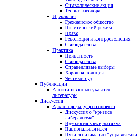
Символические акции
Теории заговора
Идеология
Гражданское общество
Политический режим
Право
Революция и контрреволюция
Свобода слова
Практика
Приватность
Свобода слова
Справедливые выборы
Хорошая полиция
Честный суд
Публикации
Аннотированный указатель
литературы
Дискуссии
Архив предыдущего проекта
Дискуссия о "кризисе
либерализма"
Идеология консерватизма
Национальная идея
Пути легитимации "управляемой