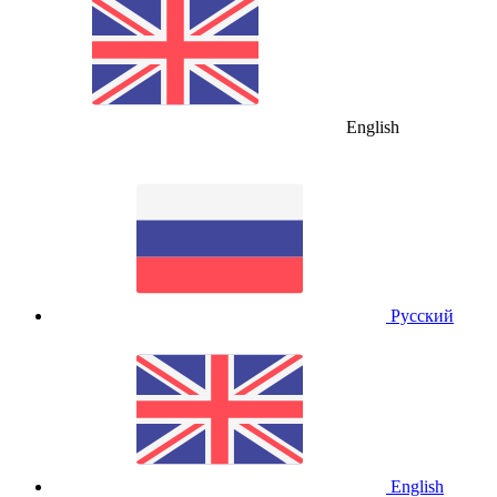
English
Русский
English