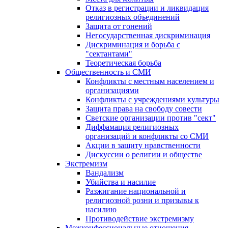
Отказ в регистрации и ликвидация
религиозных объединений
Защита от гонений
Негосударственная дискриминация
Дискриминация и борьба с
"сектантами"
Теоретическая борьба
Общественность и СМИ
Конфликты с местным населением и
организациями
Конфликты с учреждениями культуры
Защита права на свободу совести
Светские организации против "сект"
Диффамация религиозных
организаций и конфликты со СМИ
Акции в защиту нравственности
Дискуссии о религии и обществе
Экстремизм
Вандализм
Убийства и насилие
Разжигание национальной и
религиозной розни и призывы к
насилию
Противодействие экстремизму
Межконфессиональные отношения