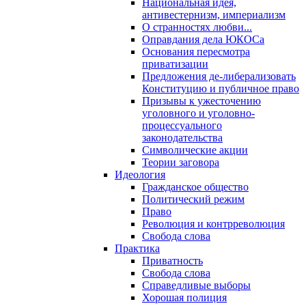
Национальная идея,
антивестернизм, империализм
О странностях любви...
Оправдания дела ЮКОСа
Основания пересмотра
приватизации
Предложения де-либерализовать
Конституцию и публичное право
Призывы к ужесточению
уголовного и уголовно-
процессуального
законодательства
Символические акции
Теории заговора
Идеология
Гражданское общество
Политический режим
Право
Революция и контрреволюция
Свобода слова
Практика
Приватность
Свобода слова
Справедливые выборы
Хорошая полиция