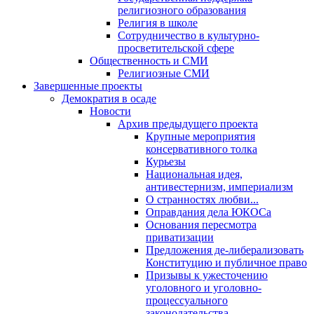
религиозного образования
Религия в школе
Сотрудничество в культурно-
просветительской сфере
Общественность и СМИ
Религиозные СМИ
Завершенные проекты
Демократия в осаде
Новости
Архив предыдущего проекта
Крупные мероприятия
консервативного толка
Курьезы
Национальная идея,
антивестернизм, империализм
О странностях любви...
Оправдания дела ЮКОСа
Основания пересмотра
приватизации
Предложения де-либерализовать
Конституцию и публичное право
Призывы к ужесточению
уголовного и уголовно-
процессуального
законодательства