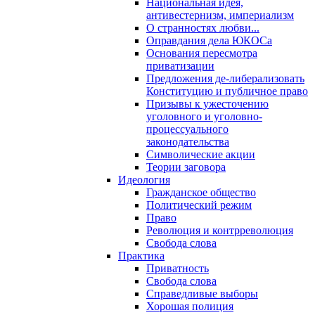
Национальная идея,
антивестернизм, империализм
О странностях любви...
Оправдания дела ЮКОСа
Основания пересмотра
приватизации
Предложения де-либерализовать
Конституцию и публичное право
Призывы к ужесточению
уголовного и уголовно-
процессуального
законодательства
Символические акции
Теории заговора
Идеология
Гражданское общество
Политический режим
Право
Революция и контрреволюция
Свобода слова
Практика
Приватность
Свобода слова
Справедливые выборы
Хорошая полиция