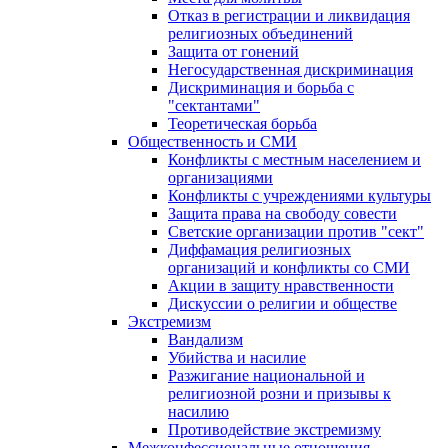
Отказ в регистрации и ликвидация
религиозных объединений
Защита от гонений
Негосударственная дискриминация
Дискриминация и борьба с
"сектантами"
Теоретическая борьба
Общественность и СМИ
Конфликты с местным населением и
организациями
Конфликты с учреждениями культуры
Защита права на свободу совести
Светские организации против "сект"
Диффамация религиозных
организаций и конфликты со СМИ
Акции в защиту нравственности
Дискуссии о религии и обществе
Экстремизм
Вандализм
Убийства и насилие
Разжигание национальной и
религиозной розни и призывы к
насилию
Противодействие экстремизму
Межконфессиональные отношения