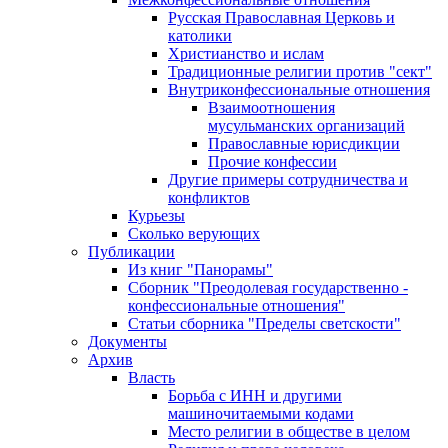
Русская Православная Церковь и
католики
Христианство и ислам
Традиционные религии против "сект"
Внутриконфессиональные отношения
Взаимоотношения
мусульманских организаций
Православные юрисдикции
Прочие конфессии
Другие примеры сотрудничества и
конфликтов
Курьезы
Сколько верующих
Публикации
Из книг "Панорамы"
Сборник "Преодолевая государственно -
конфессиональные отношения"
Статьи сборника "Пределы светскости"
Документы
Архив
Власть
Борьба с ИНН и другими
машиночитаемыми кодами
Место религии в обществе в целом