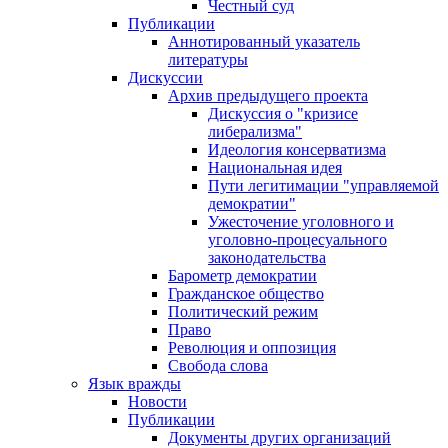
Честный суд
Публикации
Аннотированный указатель
литературы
Дискуссии
Архив предыдущего проекта
Дискуссия о "кризисе
либерализма"
Идеология консерватизма
Национальная идея
Пути легитимации "управляемой
демократии"
Ужесточение уголовного и
уголовно-процесуального
законодательства
Барометр демократии
Гражданское общество
Политический режим
Право
Революция и оппозиция
Свобода слова
Язык вражды
Новости
Публикации
Документы других организаций