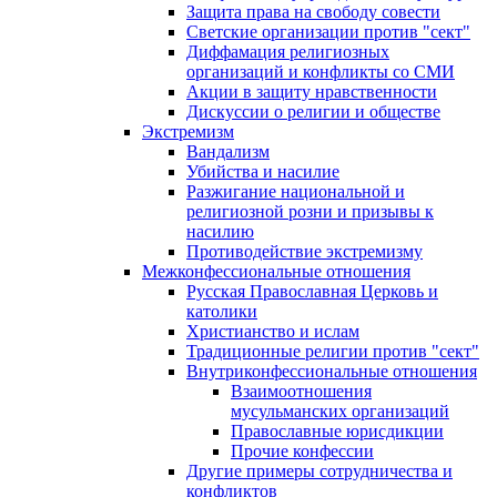
Защита права на свободу совести
Светские организации против "сект"
Диффамация религиозных
организаций и конфликты со СМИ
Акции в защиту нравственности
Дискуссии о религии и обществе
Экстремизм
Вандализм
Убийства и насилие
Разжигание национальной и
религиозной розни и призывы к
насилию
Противодействие экстремизму
Межконфессиональные отношения
Русская Православная Церковь и
католики
Христианство и ислам
Традиционные религии против "сект"
Внутриконфессиональные отношения
Взаимоотношения
мусульманских организаций
Православные юрисдикции
Прочие конфессии
Другие примеры сотрудничества и
конфликтов