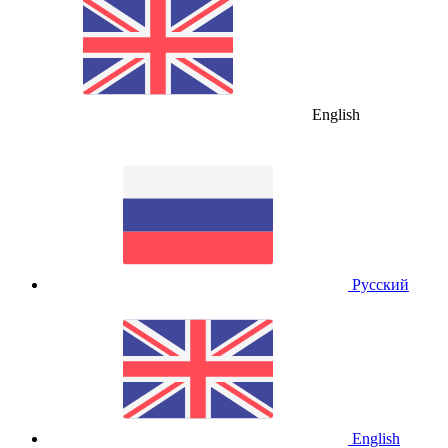
English
Русский
English