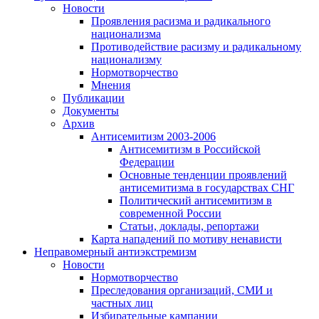
Новости
Проявления расизма и радикального
национализма
Противодействие расизму и радикальному
национализму
Нормотворчество
Мнения
Публикации
Документы
Архив
Антисемитизм 2003-2006
Антисемитизм в Российской
Федерации
Основные тенденции проявлений
антисемитизма в государствах СНГ
Политический антисемитизм в
современной России
Статьи, доклады, репортажи
Карта нападений по мотиву ненависти
Неправомерный антиэкстремизм
Новости
Нормотворчество
Преследования организаций, СМИ и
частных лиц
Избирательные кампании