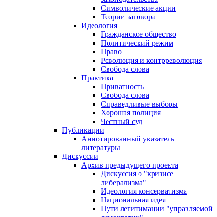
Символические акции
Теории заговора
Идеология
Гражданское общество
Политический режим
Право
Революция и контрреволюция
Свобода слова
Практика
Приватность
Свобода слова
Справедливые выборы
Хорошая полиция
Честный суд
Публикации
Аннотированный указатель
литературы
Дискуссии
Архив предыдущего проекта
Дискуссия о "кризисе
либерализма"
Идеология консерватизма
Национальная идея
Пути легитимации "управляемой