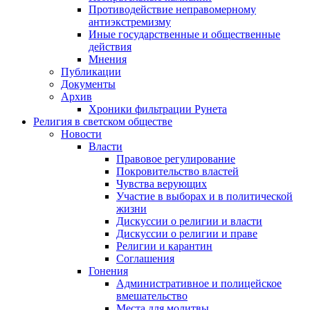
Противодействие неправомерному
антиэкстремизму
Иные государственные и общественные
действия
Мнения
Публикации
Документы
Архив
Хроники фильтрации Рунета
Религия в светском обществе
Новости
Власти
Правовое регулирование
Покровительство властей
Чувства верующих
Участие в выборах и в политической
жизни
Дискуссии о религии и власти
Дискуссии о религии и праве
Религии и карантин
Соглашения
Гонения
Административное и полицейское
вмешательство
Места для молитвы