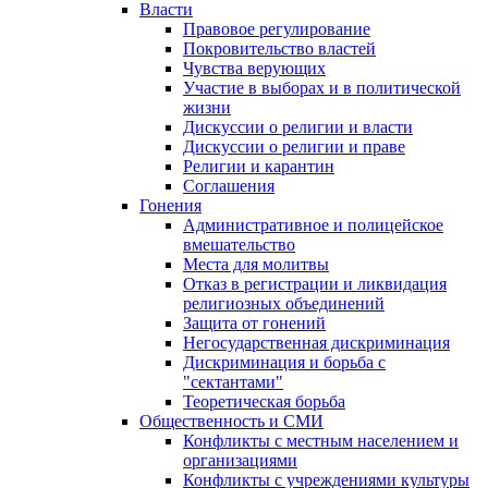
Власти
Правовое регулирование
Покровительство властей
Чувства верующих
Участие в выборах и в политической
жизни
Дискуссии о религии и власти
Дискуссии о религии и праве
Религии и карантин
Соглашения
Гонения
Административное и полицейское
вмешательство
Места для молитвы
Отказ в регистрации и ликвидация
религиозных объединений
Защита от гонений
Негосударственная дискриминация
Дискриминация и борьба с
"сектантами"
Теоретическая борьба
Общественность и СМИ
Конфликты с местным населением и
организациями
Конфликты с учреждениями культуры