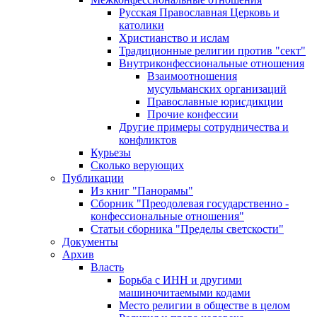
Русская Православная Церковь и
католики
Христианство и ислам
Традиционные религии против "сект"
Внутриконфессиональные отношения
Взаимоотношения
мусульманских организаций
Православные юрисдикции
Прочие конфессии
Другие примеры сотрудничества и
конфликтов
Курьезы
Сколько верующих
Публикации
Из книг "Панорамы"
Сборник "Преодолевая государственно -
конфессиональные отношения"
Статьи сборника "Пределы светскости"
Документы
Архив
Власть
Борьба с ИНН и другими
машиночитаемыми кодами
Место религии в обществе в целом