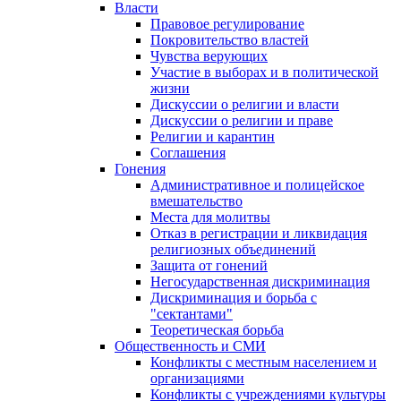
Власти
Правовое регулирование
Покровительство властей
Чувства верующих
Участие в выборах и в политической
жизни
Дискуссии о религии и власти
Дискуссии о религии и праве
Религии и карантин
Соглашения
Гонения
Административное и полицейское
вмешательство
Места для молитвы
Отказ в регистрации и ликвидация
религиозных объединений
Защита от гонений
Негосударственная дискриминация
Дискриминация и борьба с
"сектантами"
Теоретическая борьба
Общественность и СМИ
Конфликты с местным населением и
организациями
Конфликты с учреждениями культуры