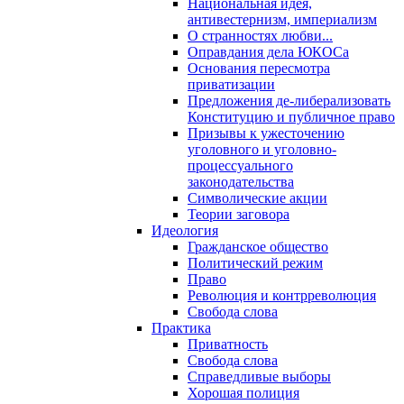
Национальная идея,
антивестернизм, империализм
О странностях любви...
Оправдания дела ЮКОСа
Основания пересмотра
приватизации
Предложения де-либерализовать
Конституцию и публичное право
Призывы к ужесточению
уголовного и уголовно-
процессуального
законодательства
Символические акции
Теории заговора
Идеология
Гражданское общество
Политический режим
Право
Революция и контрреволюция
Свобода слова
Практика
Приватность
Свобода слова
Справедливые выборы
Хорошая полиция