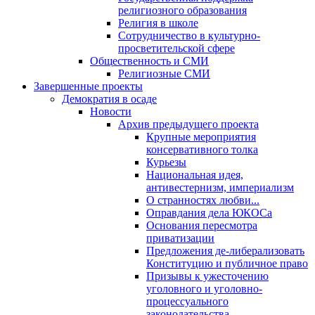
религиозного образования
Религия в школе
Сотрудничество в культурно-
просветительской сфере
Общественность и СМИ
Религиозные СМИ
Завершенные проекты
Демократия в осаде
Новости
Архив предыдущего проекта
Крупные мероприятия
консервативного толка
Курьезы
Национальная идея,
антивестернизм, империализм
О странностях любви...
Оправдания дела ЮКОСа
Основания пересмотра
приватизации
Предложения де-либерализовать
Конституцию и публичное право
Призывы к ужесточению
уголовного и уголовно-
процессуального
законодательства