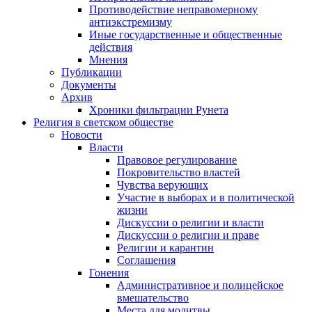
Противодействие неправомерному
антиэкстремизму
Иные государственные и общественные
действия
Мнения
Публикации
Документы
Архив
Хроники фильтрации Рунета
Религия в светском обществе
Новости
Власти
Правовое регулирование
Покровительство властей
Чувства верующих
Участие в выборах и в политической
жизни
Дискуссии о религии и власти
Дискуссии о религии и праве
Религии и карантин
Соглашения
Гонения
Административное и полицейское
вмешательство
Места для молитвы