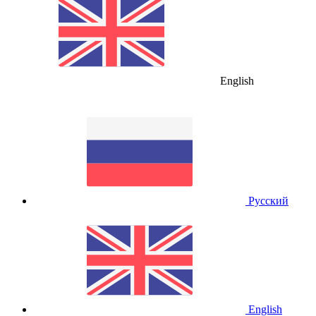
English
Русский
English