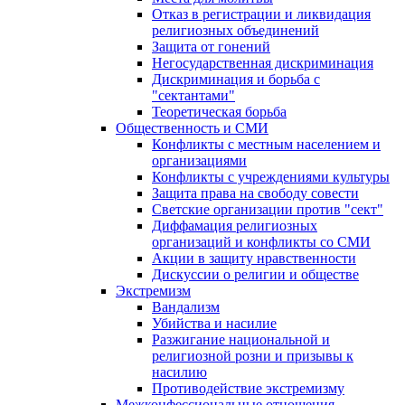
Отказ в регистрации и ликвидация
религиозных объединений
Защита от гонений
Негосударственная дискриминация
Дискриминация и борьба с
"сектантами"
Теоретическая борьба
Общественность и СМИ
Конфликты с местным населением и
организациями
Конфликты с учреждениями культуры
Защита права на свободу совести
Светские организации против "сект"
Диффамация религиозных
организаций и конфликты со СМИ
Акции в защиту нравственности
Дискуссии о религии и обществе
Экстремизм
Вандализм
Убийства и насилие
Разжигание национальной и
религиозной розни и призывы к
насилию
Противодействие экстремизму
Межконфессиональные отношения