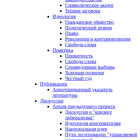
Символические акции
Теории заговора
Идеология
Гражданское общество
Политический режим
Право
Революция и контрреволюция
Свобода слова
Практика
Приватность
Свобода слова
Справедливые выборы
Хорошая полиция
Честный суд
Публикации
Аннотированный указатель
литературы
Дискуссии
Архив предыдущего проекта
Дискуссия о "кризисе
либерализма"
Идеология консерватизма
Национальная идея
Пути легитимации "управляемой